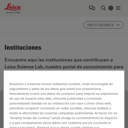
Leica Microsystems Logo
Togg
Introduzca
INSTITUCIONES
Instituciones
Encuentre aquí las instituciones que contribuyen a
Leica Science Lab, nuestro portal de conocimiento para
microscopía.
Nosotros y nuestros socios utilizamos cookies, otras tecnologías de
seguimiento y parte de los datos que usted nos proporciona
directamente (como sus datos de contacto) para mejorar su experiencia
de uso de nuestro sitio web, ofrecerle publicidad y contenido
personalizado basado en su interacción con este y otros sitios web,
Show all
A
B
C
D
E
F
G
H
I
J
K
L
permitirle compartir contenido en redes sociales, efectuar análisis y
medir la efectividad de nuestras campañas publicitarias. Al hacer clic en
M
N
O
P
R
S
T
U
V
W
“Aceptar todas las cookies”, usted otorga su consentimiento al respecto
y a que compartamos estos datos con nuestros socios (consulte el
enlace siguiente). Siempre que lo desee, puede cambiar sus