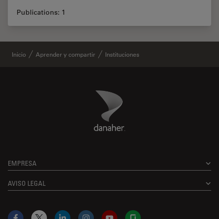
Publications: 1
Inicio
Aprender y compartir
Instituciones
Danaher Logo
Footer
EMPRESA
AVISO LEGAL