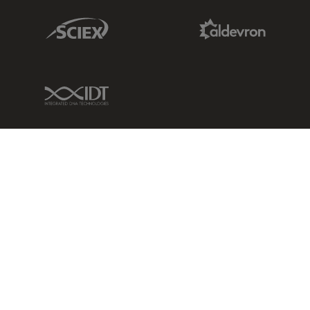
Sciex Link
Aldevron Link
IDT Link