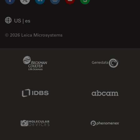
Facebook
X
LinkedIn
Instagram
YouTube
Glassdoor
US
|
es
© 2026 Leica Microsystems
Beckman Coulter Link
Genedata Link
IDBS Link
Abcam Limited
Molecular Devices Link
Phenomenex L