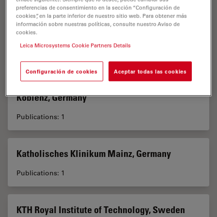
preferencias de consentimiento en la sección “Configuración de
cookies”, en la parte inferior de nuestro sitio web. Para obtener más
información sobre nuestras políticas, consulte nuestro Aviso de
Karolinska Institute, Stockholm, Sweden
cookies.
Leica Microsystems Cookie Partners Details
Publications: 1
Configuración de cookies
Aceptar todas las cookies
Katholisches Klinikum Koblenz · Montabaur,
Koblenz, Germany
Publications: 1
Katholisches Klinikum Mainz, Germany
Publications: 1
KTH Royal Institute of Technology, Sweden