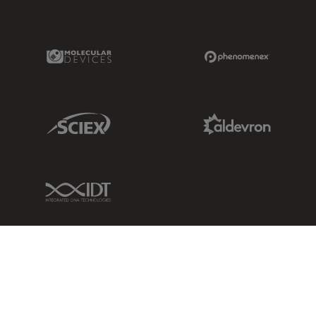
Molecular Devices Link
Phenomenex L
Sciex Link
Aldevron Link
IDT Link