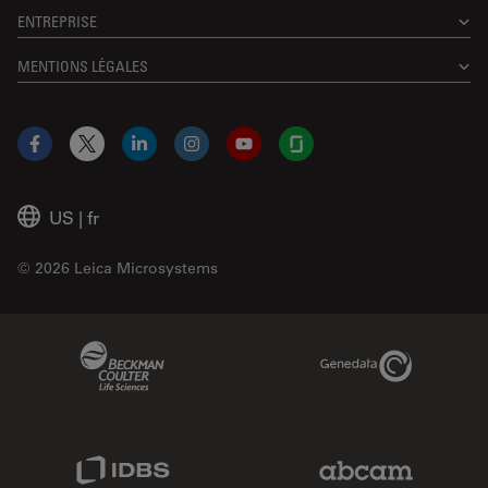
ENTREPRISE
MENTIONS LÉGALES
Facebook
X
LinkedIn
Instagram
YouTube
Glassdoor
US
|
fr
© 2026 Leica Microsystems
Beckman Coulter Link
Genedata Link
IDBS Link
Abcam Limited