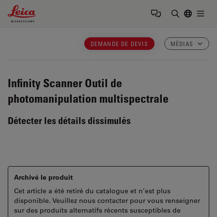
Leica Microsystems Logo
Togg
Saisir un t
DEMANDE DE DEVIS
MÉDIAS
Infinity Scanner
Outil de
photomanipulation multispectrale
Détecter les détails dissimulés
Archivé le produit
Cet article a été retiré du catalogue et n’est plus
disponible. Veuillez nous contacter pour vous renseigner
sur des produits alternatifs récents susceptibles de