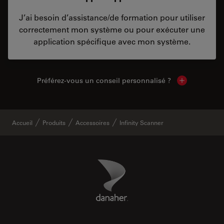
J’ai besoin d’assistance/de formation pour utiliser
correctement mon système ou pour exécuter une
application spécifique avec mon système.
Préférez-vous un conseil personnalisé ?
Show local c
Accueil
Produits
Accessoires
Infinity Scanner
Danaher Logo
Footer