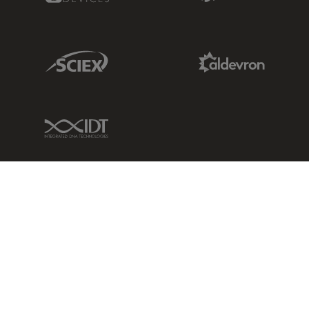
Sciex Link
Aldevron Link
IDT Link