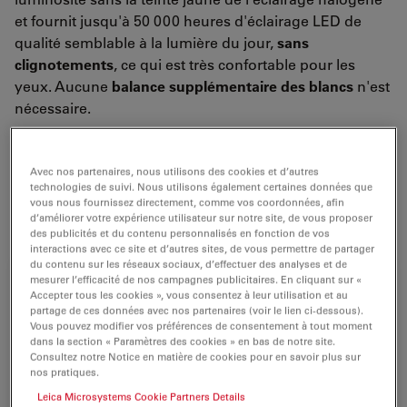
et fournit jusqu'à 50 000 heures d'éclairage LED de
qualité semblable à la lumière du jour,
sans
clignotements
, ce qui est très confortable pour les
yeux. Aucune
balance supplémentaire des blancs
n'est
nécessaire.
Combiné au
logiciel Leica LAS
, l'éclairage fait partie du
système automatisé et les paramètres d'éclairage
Avec nos partenaires, nous utilisons des cookies et d’autres
peuvent être stockés avec l'image pour une
technologies de suivi. Nous utilisons également certaines données que
vous nous fournissez directement, comme vos coordonnées, afin
reproductibilité facile
et un
rendement
supérieur.
d’améliorer votre expérience utilisateur sur notre site, de vous proposer
des publicités et du contenu personnalisés en fonction de vos
interactions avec ce site et d’autres sites, de vous permettre de partager
du contenu sur les réseaux sociaux, d’effectuer des analyses et de
mesurer l’efficacité de nos campagnes publicitaires. En cliquant sur «
Accepter tous les cookies », vous consentez à leur utilisation et au
partage de ces données avec nos partenaires (voir le lien ci-dessous).
Vous pouvez modifier vos préférences de consentement à tout moment
dans la section « Paramètres des cookies » en bas de notre site.
Consultez notre Notice en matière de cookies pour en savoir plus sur
nos pratiques.
Leica Microsystems Cookie Partners Details