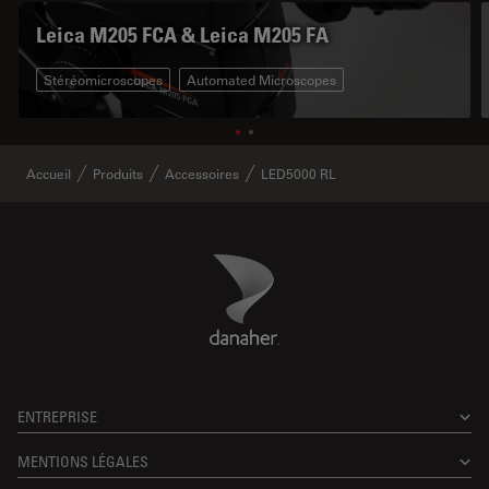
Leica M205 FCA & Leica M205 FA
Stéréomicroscopes
Automated Microscopes
Accueil
Produits
Accessoires
LED5000 RL
Danaher Logo
Footer
ENTREPRISE
MENTIONS LÉGALES