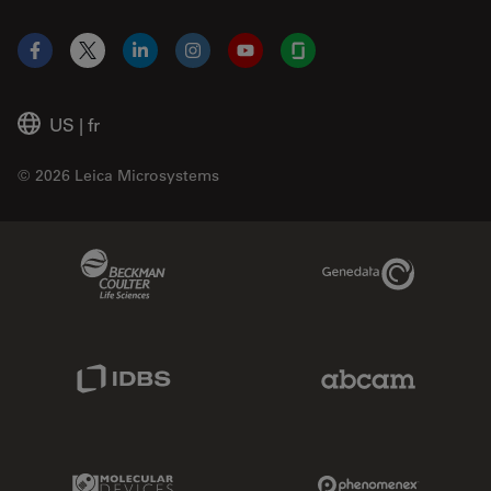
Facebook
X
LinkedIn
Instagram
YouTube
Glassdoor
US
|
fr
© 2026 Leica Microsystems
Beckman Coulter Link
Genedata Link
IDBS Link
Abcam Limited
Molecular Devices Link
Phenomenex L