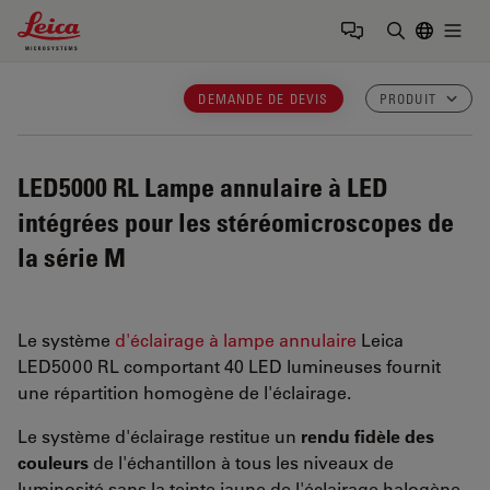
Leica Microsystems Logo
Togg
Saisir un t
DEMANDE DE DEVIS
PRODUIT
LED5000 RL
Lampe annulaire à LED
intégrées pour les stéréomicroscopes de
la série M
Le système
d'éclairage à lampe annulaire
Leica
LED5000 RL comportant 40 LED lumineuses fournit
une répartition homogène de l'éclairage.
Le système d'éclairage restitue un
rendu fidèle des
couleurs
de l'échantillon à tous les niveaux de
luminosité sans la teinte jaune de l'éclairage halogène