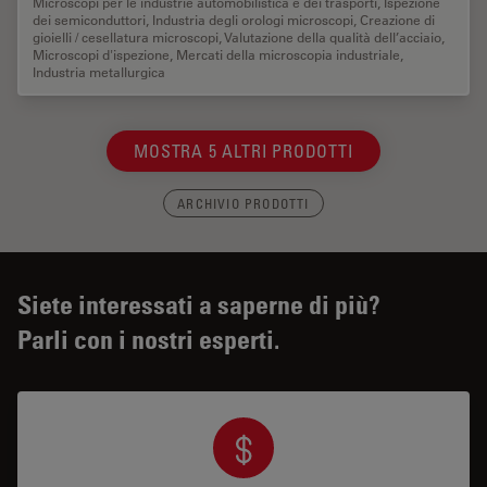
Microscopi per le industrie automobilistica e dei trasporti
,
Ispezione
dei semiconduttori
,
Industria degli orologi microscopi
,
Creazione di
gioielli / cesellatura microscopi
,
Valutazione della qualità dell’acciaio
,
Microscopi d'ispezione
,
Mercati della microscopia industriale
,
Industria metallurgica
MOSTRA 5 ALTRI PRODOTTI
ARCHIVIO PRODOTTI
Siete interessati a saperne di più?
Parli con i nostri esperti.