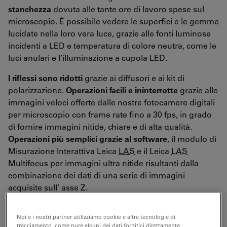
stanchezza
dovuta alle tante ore di lavoro spese sul
microscopio. È possibile vedere le superfici e le gemme
lucidate nella loro vera luce, grazie alle fonti luminose
incidenti a LED e temperatura di colore neutra, come le
luci anulari e l’illuminazione a cupola LED.
I riflessi sono ridotti
grazie ai diffusori e ai kit di
polarizzazione.
Operazioni facili e ininterrotte
grazie alle
immagini veloci offerte dalle nostre fotocamere digitali
per microscopio con frame rate fino a 30 fps, in grado
di fornire immagini nitide, chiare e di alta qualità.
Operazioni più semplici grazie al software
, il modulo di
Misurazione Interattiva Leica
LAS
e il Leica
LAS
Multifocus per immagini ultra nitide risultanti dalla
combinazione dei dati di una serie di immagini
acquisite sull’ asse Z.
Noi e i nostri partner utilizziamo cookie e altre tecnologie di
tracciamento, come pure alcuni dei dati fornitici direttamente