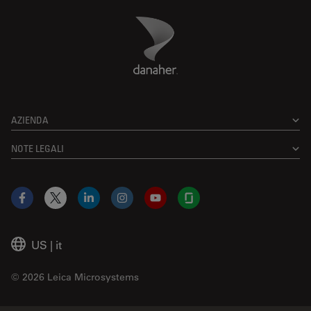
Danaher Logo
Footer
AZIENDA
NOTE LEGALI
Facebook
X
LinkedIn
Instagram
YouTube
Glassdoor
US
|
it
© 2026 Leica Microsystems