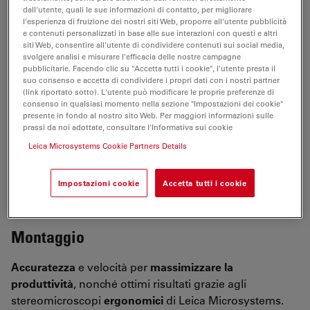
dall'utente, quali le sue informazioni di contatto, per migliorare
l'esperienza di fruizione dei nostri siti Web, proporre all'utente pubblicità
Garanzia di qualità
e contenuti personalizzati in base alle sue interazioni con questi e altri
siti Web, consentire all'utente di condividere contenuti sui social media,
svolgere analisi e misurare l'efficacia delle nostre campagne
Rischio ridotto di misurazioni imprecise
e di analisi
pubblicitarie. Facendo clic su "Accetta tutti i cookie", l'utente presta il
compromessa, grazie ai sistemi di microscopi integrati
suo consenso e accetta di condividere i propri dati con i nostri partner
(link riportato sotto). L'utente può modificare le proprie preferenze di
dotati di un
hardware codificato e automatizzato
Leica
consenso in qualsiasi momento nella sezione "Impostazioni dei cookie"
Microsystems per il controllo di qualità, l'analisi dei
presente in fondo al nostro sito Web. Per maggiori informazioni sulle
difetti e le operazioni di regolazione. I sistemi
precisi e
prassi da noi adottate, consultare l'Informativa sui cookie
potenti
consentono di
riprodurre facilmente le
Leica Microsystems Cookie Partners Details
impostazioni
e di convalidare le operazioni corrette,
grazie alle caratteristiche avanzate e al
software di
Impostazioni cookie
Accetta tutti i cookie
visualizzazione intuitivo
.
Montaggio
Accuratezza
e velocità per
massimizzare la
produttività
, nonché ottimi risultati grazie agli
stereomicroscopi
ergonomici
di Leica Microsystems.