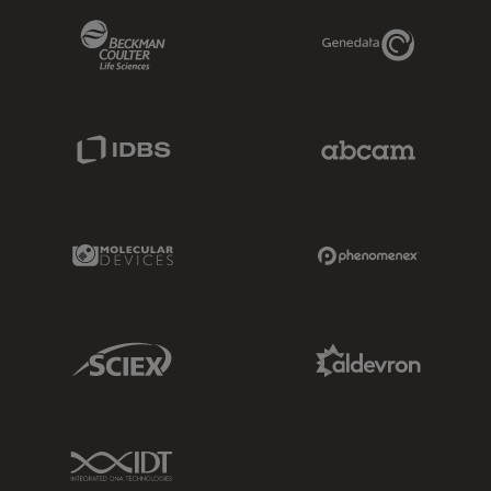
Beckman Coulter Link
Genedata Link
IDBS Link
Abcam Limited
Molecular Devices Link
Phenomenex L
Sciex Link
Aldevron Link
IDT Link