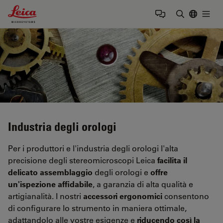
Leica Microsystems Logo
Togg
Inserire il 
Industria degli orologi
Per i produttori e l'industria degli orologi l'alta
precisione degli stereomicroscopi Leica
facilita il
delicato assemblaggio
degli orologi e
offre
un'ispezione affidabile
, a garanzia di alta qualità e
artigianalità. I nostri
accessori ergonomici
consentono
di configurare lo strumento in maniera ottimale,
adattandolo alle vostre esigenze e
riducendo così la