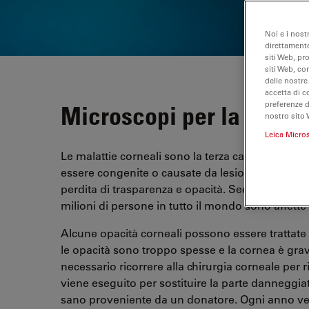
Noi e i nost
direttamente
siti Web, pr
siti Web, co
delle nostre
accetta di c
preferenze 
Microscopi per la chirur
nostro sito 
Leica Micro
Le malattie corneali sono la terza causa principal
essere congenite o causate da lesioni, traumi, i
perdita di trasparenza e opacità. Secondo l'Orga
milioni di persone in tutto il mondo sono affette
Alcune opacità corneali possono essere trattate c
le opacità sono troppo spesse e la cornea è gr
necessario ricorrere alla chirurgia corneale per rip
viene eseguito per sostituire la parte danneggia
sano proveniente da un donatore. Ogni anno ven