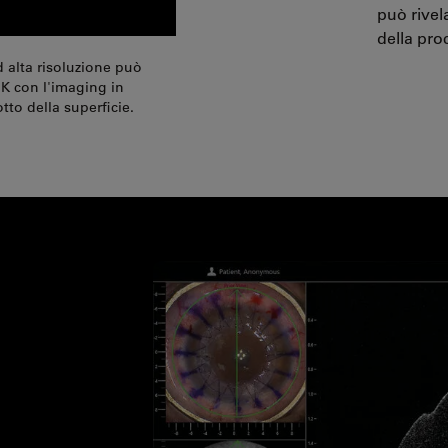
può rivel
della pro
 alta risoluzione può
EK con l'imaging in
tto della superficie.