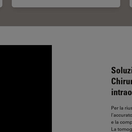
Soluz
Chiru
intra
Per la ri
l'accura
e la comp
La tomogr