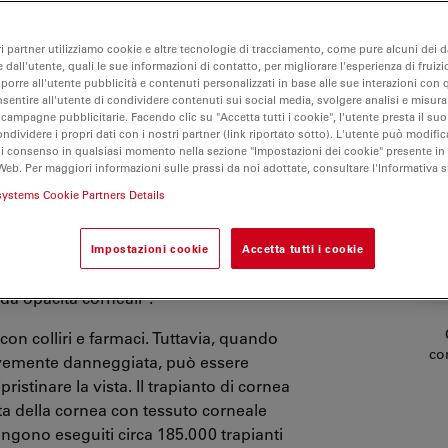
ri partner utilizziamo cookie e altre tecnologie di tracciamento, come pure alcuni dei da
 dall'utente, quali le sue informazioni di contatto, per migliorare l'esperienza di fruizi
oporre all'utente pubblicità e contenuti personalizzati in base alle sue interazioni con q
nsentire all'utente di condividere contenuti sui social media, svolgere analisi e misurar
 campagne pubblicitarie. Facendo clic su "Accetta tutti i cookie", l'utente presta il s
ondividere i propri dati con i nostri partner (link riportato sotto). L'utente può modific
di consenso in qualsiasi momento nella sezione "Impostazioni dei cookie" presente in
gia corneale
Web. Per maggiori informazioni sulle prassi da noi adottate, consultare l'Informativa 
systems Cookie Partners Details
1
e di cecità in tutto il mondo
. Possono
nfezioni o allergie, con conseguente
Impostazioni cookie
Accetta tutti i cookie
nizzazione Mondiale della Sanità, 4,2
2
 da opacità corneali
.
on colliri e farmaci. Tuttavia, quando
co
avemente danneggiata, può essere
ristinare la vista. Il trapianto di cornea
ta della cornea con tessuto corneale
gono eseguiti circa 185.000 trapianti