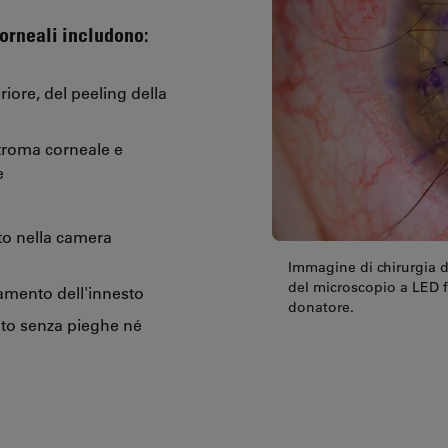
corneali includono:
riore, del peeling della
stroma corneale e
ne
to nella camera
Immagine di chirurgia d
del microscopio a LED f
namento dell'innesto
donatore.
nto senza pieghe né