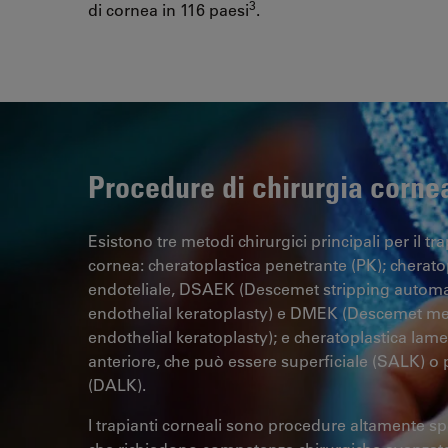
3
di cornea in 116 paesi
.
Procedure di chirurgia corne
Esistono tre metodi chirurgici principali per il tr
cornea: cheratoplastica penetrante (PK); cherato
endoteliale, DSAEK (Descemet stripping autom
endothelial keratoplasty) e DMEK (Descemet 
endothelial keratoplasty); e cheratoplastica lame
anteriore, che può essere superficiale (SALK) o
(DALK).
I trapianti corneali sono procedure altamente sp