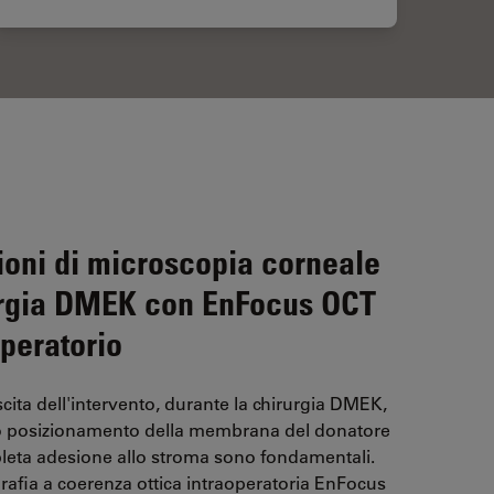
ioni di microscopia corneale
rgia DMEK con EnFocus OCT
operatorio
uscita dell'intervento, durante la chirurgia DMEK,
to posizionamento della membrana del donatore
leta adesione allo stroma sono fondamentali.
afia a coerenza ottica intraoperatoria EnFocus