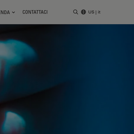
CONTATTACI
ENDA
US
|
it
Inserire il termine di ricerc