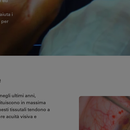
e ed
iuta i
 per
e
egli ultimi anni,
stituiscono in massima
esti tissutali tendono a
re acuità visiva e