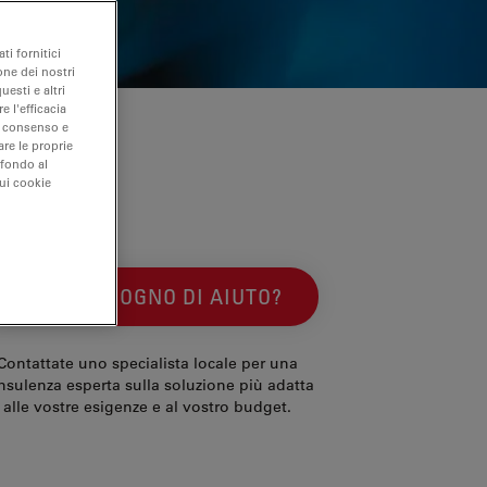
ti fornitici
one dei nostri
uesti e altri
e l'efficacia
uo consenso e
are le proprie
 fondo al
sui cookie
HAI BISOGNO DI AIUTO?
Contattate uno specialista locale per una
nsulenza esperta sulla soluzione più adatta
alle vostre esigenze e al vostro budget.