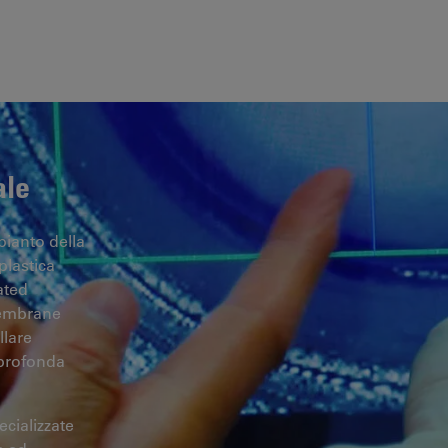
ale
apianto della
plastica
ated
membrane
llare
 profonda
ecializzate