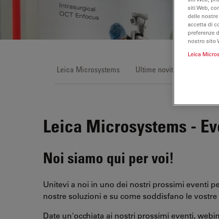
siti Web, co
delle nostre
accetta di c
preferenze 
nostro sito 
Leica Micro
Leica Microsystems
Ultime novità
Eventi
Leica Microsystems - Ev
Noi siamo qui per voi!
Unitevi a noi in uno dei nostri prossimi eventi pe
nostre soluzioni e su come soddisfano le vostre 
Date un'occhiata ai nostri prossimi eventi, webina