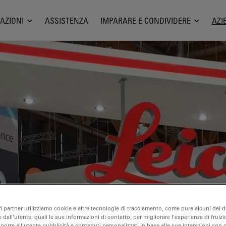
AZIONI
ASSISTENZA
IMPARARE E CONDIVIDERE
AZI
ri partner utilizziamo cookie e altre tecnologie di tracciamento, come pure alcuni dei da
 dall'utente, quali le sue informazioni di contatto, per migliorare l'esperienza di fruizi
oporre all'utente pubblicità e contenuti personalizzati in base alle sue interazioni con q