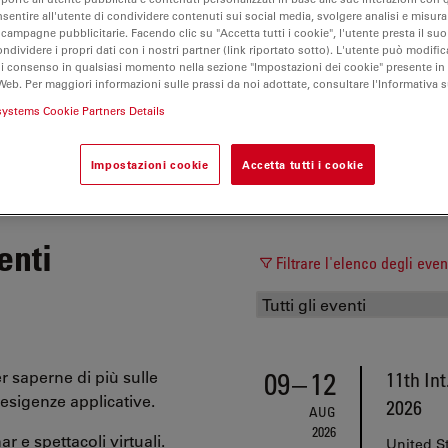
nsentire all'utente di condividere contenuti sui social media, svolgere analisi e misurar
 campagne pubblicitarie. Facendo clic su "Accetta tutti i cookie", l'utente presta il s
ondividere i propri dati con i nostri partner (link riportato sotto). L'utente può modific
di consenso in qualsiasi momento nella sezione "Impostazioni dei cookie" presente in
Web. Per maggiori informazioni sulle prassi da noi adottate, consultare l'Informativa 
systems Cookie Partners Details
Certificati
Sicurezza del prodotto
Termini e condizioni di v
Impostazioni cookie
Accetta tutti i cookie
enti
Filtrare l'elenco degli even
09
–
12
r saperne di più sulle
11th In
esigenze applicative.
2026
AUG
2026
r e spettacoli virtuali.
United S