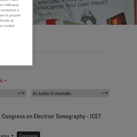
e l'efficacia
uo consenso e
are le proprie
 fondo al
sui cookie
endita e servizio
ti
t. Congress on Electron Tomography - ICET
tates
•
Congress