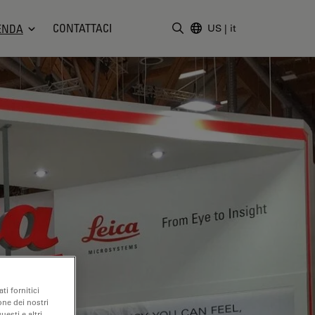
CONTATTACI
ENDA
US
|
it
Inserire il termine di ricerc
ti fornitici
one dei nostri
uesti e altri