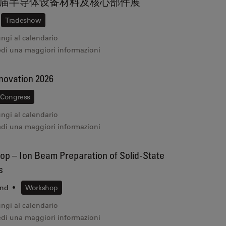
届半导体设备材料及核心部件展
Tradeshow
ngi al calendario
edi una maggiori informazioni
ovation 2026
Congress
ngi al calendario
edi una maggiori informazioni
p – Ion Beam Preparation of Solid-State
s
and
•
Workshop
ngi al calendario
edi una maggiori informazioni