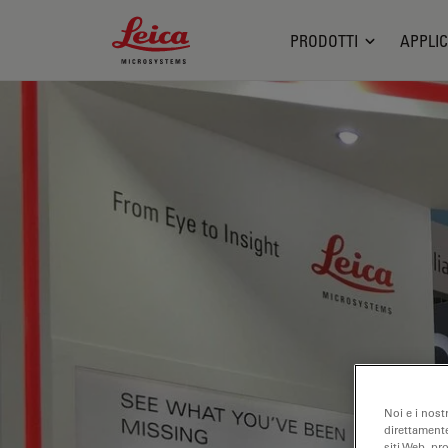
Leica Microsystems Logo
PRODOTTI
APPLIC
Noi e i nost
direttamente
siti Web, pr