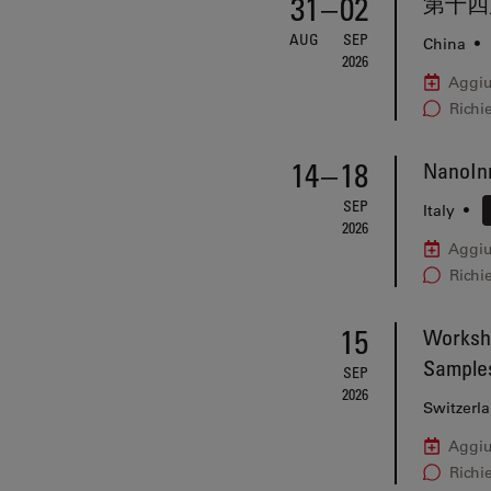
31
–
02
第十四
AUG
SEP
China
•
2026
Aggiu
Richi
14
–
18
NanoInn
SEP
Italy
•
2026
Aggiu
Richi
15
Worksho
Sample
SEP
2026
Switzerl
Aggiu
Richi