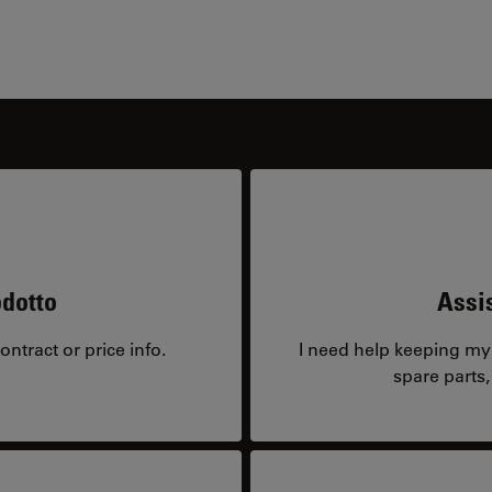
odotto
Assis
ntract or price info.
I need help keeping my 
spare parts,