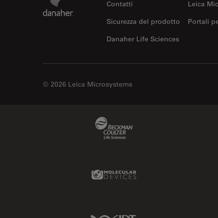
Contatti
Leica Mi
Sicurezza del prodotto
Portali p
Danaher Life Sciences
© 2026 Leica Microsystems
Beckman Coulter Link
Molecular Devices Link
IDT Link