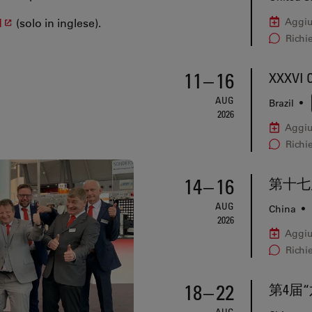
d
(solo in inglese).
Aggiu
Richi
11
–
16
XXXVI C
AUG
Brazil
•
2026
Aggiu
Richi
14
–
16
第十七
AUG
China
•
2026
Aggiu
Richi
18
–
22
第4届
AUG