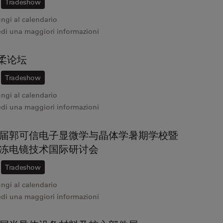
Tradeshow
ngi al calendario
edi una maggiori informazioni
怀柔论坛
Tradeshow
ngi al calendario
edi una maggiori informazioni
届郭可信电子显微学与晶体学暑期学校暨
6 冷冻电镜技术国际研讨会
Tradeshow
ngi al calendario
edi una maggiori informazioni