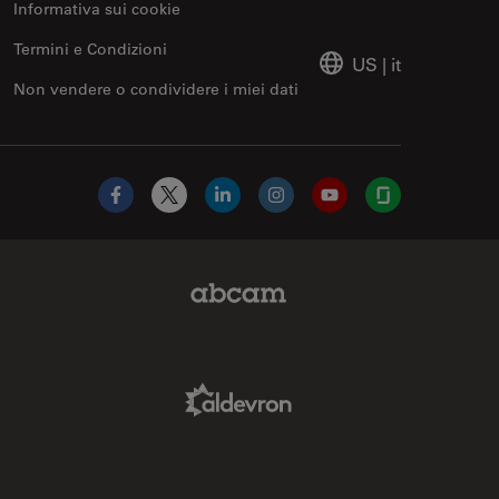
Informativa sui cookie
Termini e Condizioni
US
|
it
Non vendere o condividere i miei dati
Facebook
X
LinkedIn
Instagram
YouTube
Glassdoor
Abcam Limited Link
Aldevron Link