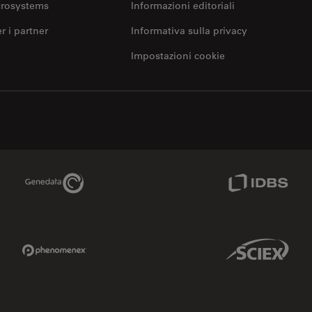
crosystems
Informazioni editoriali
er i partner
Informativa sulla privacy
Impostazioni cookie
Genedata Link
IDBS Link
Phenomenex Link
Sciex Link