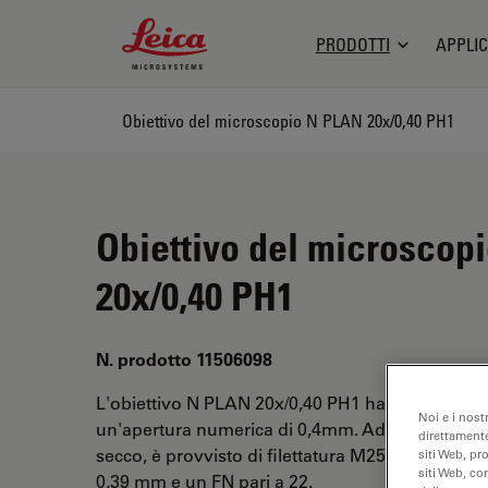
Leica Microsystems Logo
PRODOTTI
APPLIC
Obiettivo del microscopio N PLAN 20x/0,40 PH1
Obiettivo del microscop
20x/0,40 PH1
N. prodotto 11506098
L'obiettivo N PLAN 20x/0,40 PH1 ha un ingrand
Noi e i nost
un'apertura numerica di 0,4mm. Adatto per l'ana
direttamente
secco, è provvisto di filettatura M25, con una dis
siti Web, pr
siti Web, co
0,39 mm e un FN pari a 22.