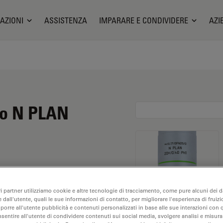
AZIONI
ASSISTENZA
IMPARARE E CONDIVIDERE
AZI
io N PLAN
imento di 20X e
ri partner utilizziamo cookie e altre tecnologie di tracciamento, come pure alcuni dei da
lisi dei campioni a
 dall'utente, quali le sue informazioni di contatto, per migliorare l'esperienza di fruizi
tanza di lavoro libera di
oporre all'utente pubblicità e contenuti personalizzati in base alle sue interazioni con q
nsentire all'utente di condividere contenuti sui social media, svolgere analisi e misurar