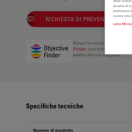
delle nostre
accetta di c
preferenze 
nostro sito 
RICHIESTA DI PREVENTIVO
Leica Micro
Scopri la soluzione perfetta. 
Finder
, confronta le alternati
adatta alle tue esigenze.
Specifiche tecniche
Numero di prodotto