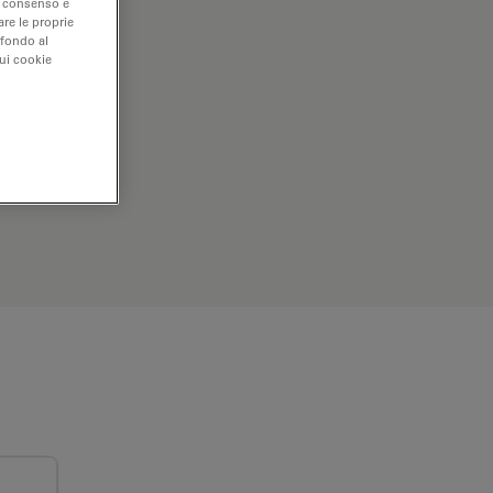
uo consenso e
are le proprie
 fondo al
sui cookie