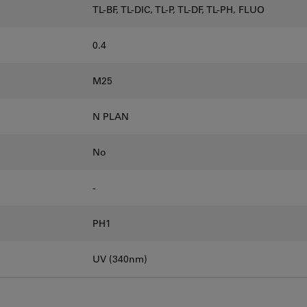
TL-BF, TL-DIC, TL-P, TL-DF, TL-PH, FLUO
0.4
M25
N PLAN
No
-
PH1
UV (340nm)