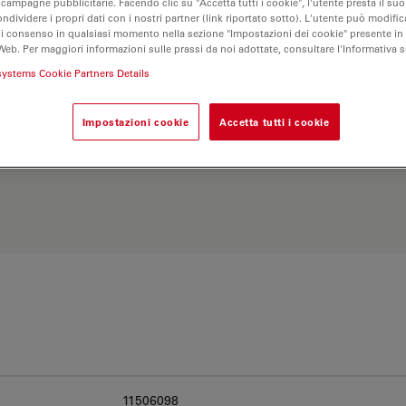
 campagne pubblicitarie. Facendo clic su "Accetta tutti i cookie", l'utente presta il s
ondividere i propri dati con i nostri partner (link riportato sotto). L'utente può modific
di consenso in qualsiasi momento nella sezione "Impostazioni dei cookie" presente in
Web. Per maggiori informazioni sulle prassi da noi adottate, consultare l'Informativa 
systems Cookie Partners Details
Impostazioni cookie
Accetta tutti i cookie
Esplora il nostro
Objective
ve e trova l’opzione più
11506098