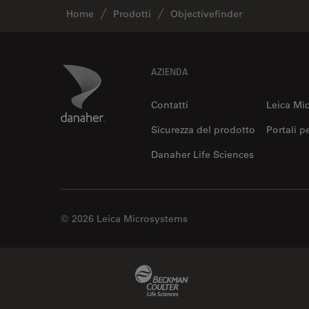
Home
Prodotti
Objectivefinder
Footer
Danaher Logo
AZIENDA
Contatti
Leica Mi
Sicurezza del prodotto
Portali p
Danaher Life Sciences
© 2026 Leica Microsystems
Beckman Coulter Link