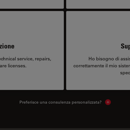
zione
Sup
hnical service, repairs,
Ho bisogno di assi
are licenses.
correttamente il mio sist
spec
Preferisce una consulenza personalizzata?
Show local 