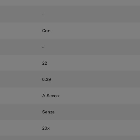
-
Con
-
22
0.39
A Secco
Senza
20⨉