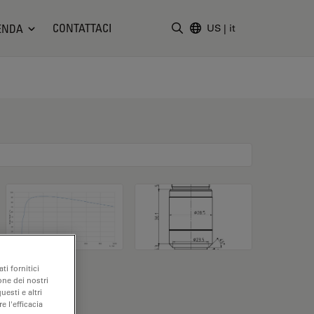
CONTATTACI
ENDA
US
|
it
Inserire il termine di ricerc
ti fornitici
one dei nostri
uesti e altri
e l'efficacia