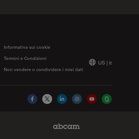
Informativa sui cookie
Termini e Condizioni
US
|
it
Non vendere o condividere i miei dati
Facebook
X
LinkedIn
Instagram
YouTube
Glassdoor
Abcam Limited Link