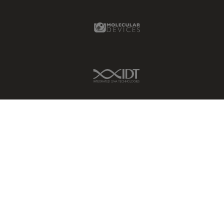
Molecular Devices Link
IDT Link