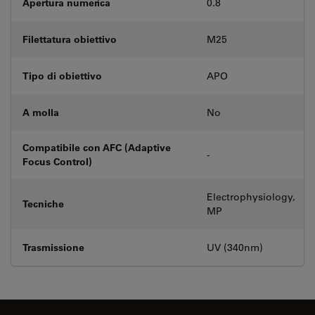
Apertura numerica
0.8
Filettatura obiettivo
M25
Tipo di obiettivo
APO
A molla
No
Compatibile con AFC (Adaptive
-
Focus Control)
Electrophysiology,
Tecniche
MP
Trasmissione
UV (340nm)