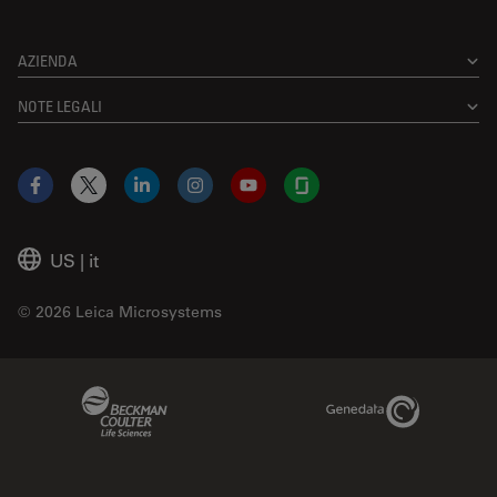
AZIENDA
NOTE LEGALI
Facebook
X
LinkedIn
Instagram
YouTube
Glassdoor
US
|
it
© 2026 Leica Microsystems
Beckman Coulter Link
Genedata Link