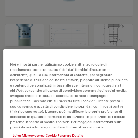
Obiettivo del microscopio HC APO L
Noi e i nostri partner utilizziamo cookie e altre tecnologie di
40x/0,80 W U-V-I
tracciamento, come pure alcuni dei dati fornitici direttamente
dall'utente, quali le sue informazioni di contatto, per migliorare
l'esperienza di fruizione dei nostri siti Web, proporre all'utente pubblicità
N. prodotto 11506155
e contenuti personalizzati in base alle sue interazioni con questi e altri
siti Web, consentire all'utente di condividere contenuti sui social media,
svolgere analisi e misurare l'efficacia delle nostre campagne
L'obiettivo HC APO L 40x/0,80 W U-V-I ha un
pubblicitarie. Facendo clic su "Accetta tutti i cookie", l'utente presta il
ingrandimento di 40X e un'apertura numerica di
suo consenso e accetta di condividere i propri dati con i nostri partner
0,8mm. Adatto quando l'analisi dei campioni richieda
(link riportato sotto). L'utente può modificare le proprie preferenze di
consenso in qualsiasi momento nella sezione "Impostazioni dei cookie"
l'immersione in acqua, è provvisto di filettatura M25,
presente in fondo al nostro sito Web. Per maggiori informazioni sulle
con una distanza di avoro libera di 3,3 mm e un FN pari
prassi da noi adottate, consultare l'Informativa sui cookie
a 22.
Leica Microsystems Cookie Partners Details