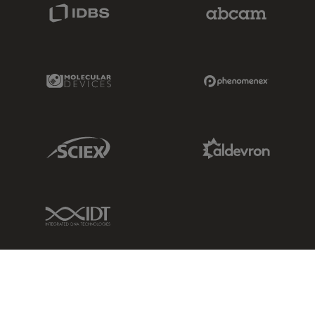
IDBS Link
Abcam Limited
Molecular Devices Link
Phenomenex L
Sciex Link
Aldevron Link
IDT Link