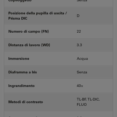
Posizione della pupilla di uscita /
D
Prisma DIC
Numero di campo (FN)
22
Distanza di lavoro (WD)
3.3
Immersione
Acqua
Diaframma a Iris
Senza
Ingrandimento
40⨉
TL-BF, TL-DIC,
Metodi di contrasto
FLUO