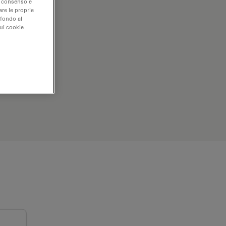
uo consenso e
are le proprie
 fondo al
sui cookie