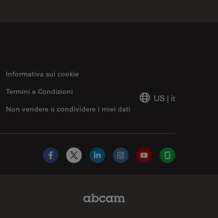
Informativa sui cookie
Termini e Condizioni
US
|
it
Non vendere o condividere i miei dati
Facebook
X
LinkedIn
Instagram
YouTube
Glassdoor
Abcam Limited Link