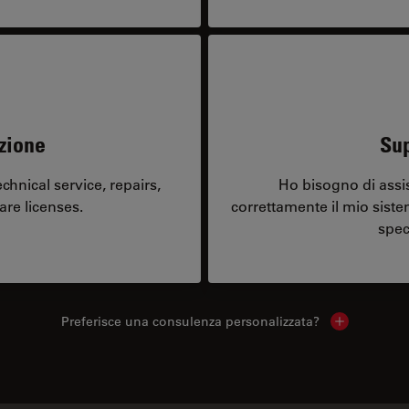
zione
Sup
hnical service, repairs,
Ho bisogno di assi
are licenses.
correttamente il mio sist
spec
Preferisce una consulenza personalizzata?
Show local 