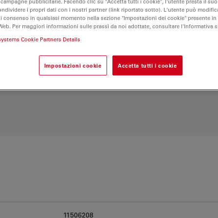
 campagne pubblicitarie. Facendo clic su "Accetta tutti i cookie", l'utente presta il s
ondividere i propri dati con i nostri partner (link riportato sotto). L'utente può modific
di consenso in qualsiasi momento nella sezione "Impostazioni dei cookie" presente in
Web. Per maggiori informazioni sulle prassi da noi adottate, consultare l'Informativa 
systems Cookie Partners Details
Impostazioni cookie
Accetta tutti i cookie
Esplora il nostro
Objective
ve e trova l’opzione più
11506208