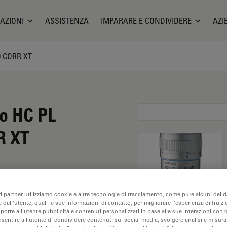
AZIONI
ASSISTENZA
IMPARARE E CONDIVIDERE
AZI
60 CORR XT
io HC PL
R XT
 ha un ingrandimento
ri partner utilizziamo cookie e altre tecnologie di tracciamento, come pure alcuni dei da
o per ambienti con
 dall'utente, quali le sue informazioni di contatto, per migliorare l'esperienza di fruizi
 con una distanza di
oporre all'utente pubblicità e contenuti personalizzati in base alle sue interazioni con q
nsentire all'utente di condividere contenuti sui social media, svolgere analisi e misurar