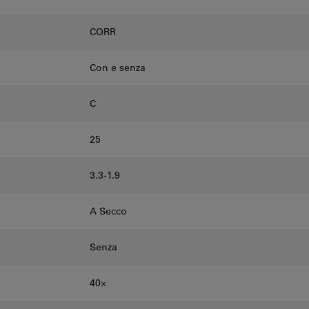
CORR
Con e senza
C
25
3.3-1.9
A Secco
Senza
40⨉