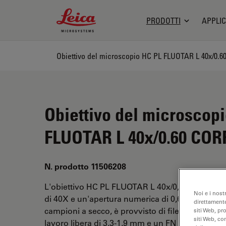
Leica Microsystems Logo
PRODOTTI
APPLIC
Obiettivo del microscopio HC PL FLUOTAR L 40x/0.
Obiettivo del microscop
FLUOTAR L 40x/0.60 COR
N. prodotto 11506208
L'obiettivo HC PL FLUOTAR L 40x/0,60 CORR XT
Noi e i nost
di 40X e un'apertura numerica di 0,6 mm. Adatt
direttamente
campioni a secco, è provvisto di filettatura M25,
siti Web, pr
siti Web, co
lavoro libera di 3,3-1,9 mm e un FN pari a 25.