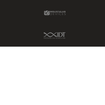
Molecular Devices Link
IDT Link