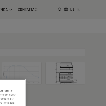
CONTATTACI
ENDA
US
|
it
Inserire il termine di ricerc
ti fornitici
one dei nostri
uesti e altri
e l'efficacia