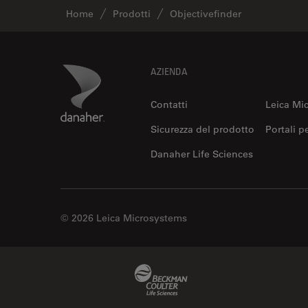
Home
Prodotti
Objectivefinder
Footer
Danaher Logo
AZIENDA
Contatti
Leica Mi
Sicurezza del prodotto
Portali p
Danaher Life Sciences
© 2026 Leica Microsystems
Beckman Coulter Link