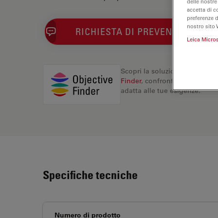
delle nostre
accetta di c
preferenze 
nostro sito 
RICHIESTA DI PREVENTIVO
Leica Micro
Scopri la soluzione perfetta. 
Finder
, confronta le alternati
adatta alle tue esigenze.
Specifiche tecniche
Numero di prodotto