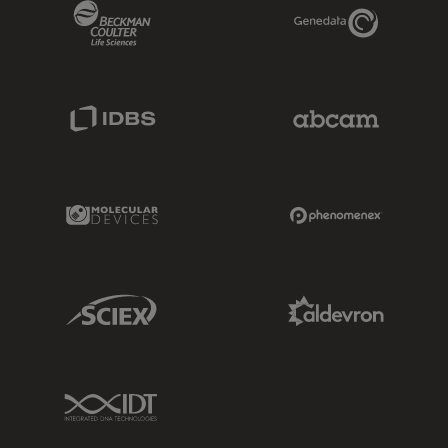
Beckman Coulter Link
Genedata Link
IDBS Link
Abcam Limited
Molecular Devices Link
Phenomenex L
Sciex Link
Aldevron Link
IDT Link