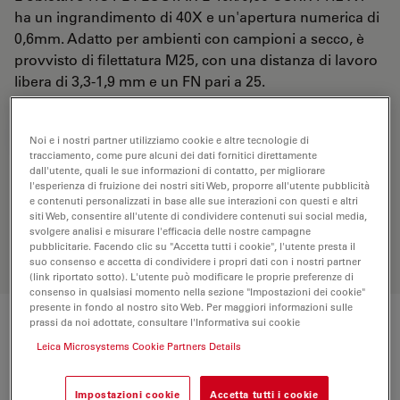
ha un ingrandimento di 40X e un'apertura numerica di
0,6mm. Adatto per ambienti con campioni a secco, è
provvisto di filettatura M25, con una distanza di lavoro
libera di 3,3-1,9 mm e un FN pari a 25.
RICHIESTA DI PREVENTIVO
Noi e i nostri partner utilizziamo cookie e altre tecnologie di
tracciamento, come pure alcuni dei dati fornitici direttamente
dall'utente, quali le sue informazioni di contatto, per migliorare
l'esperienza di fruizione dei nostri siti Web, proporre all'utente pubblicità
e contenuti personalizzati in base alle sue interazioni con questi e altri
Scopri la soluzione perfetta. Esplora il
siti Web, consentire all'utente di condividere contenuti sui social media,
nostro
Objective Finder
, confronta le
svolgere analisi e misurare l'efficacia delle nostre campagne
alternative e trova l’opzione più
pubblicitarie. Facendo clic su "Accetta tutti i cookie", l'utente presta il
adatta alle tue esigenze.
suo consenso e accetta di condividere i propri dati con i nostri partner
(link riportato sotto). L'utente può modificare le proprie preferenze di
consenso in qualsiasi momento nella sezione "Impostazioni dei cookie"
presente in fondo al nostro sito Web. Per maggiori informazioni sulle
prassi da noi adottate, consultare l'Informativa sui cookie
Specifiche tecniche
Leica Microsystems Cookie Partners Details
Impostazioni cookie
Accetta tutti i cookie
Numero di prodotto
11506209