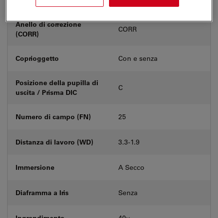
Anello di correzione
CORR
(CORR)
Coprioggetto
Con e senza
Posizione della pupilla di
C
uscita / Prisma DIC
Numero di campo (FN)
25
Distanza di lavoro (WD)
3.3-1.9
Immersione
A Secco
Diaframma a Iris
Senza
Ingrandimento
40⨉