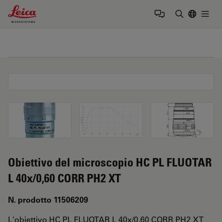
Leica Microsystems Logo
Togg
Inserire il 
Obiettivo del microscopio HC PL FLUOTAR
L 40x/0,60 CORR PH2 XT
N. prodotto 11506209
L'obiettivo HC PL FLUOTAR L 40x/0,60 CORR PH2 XT