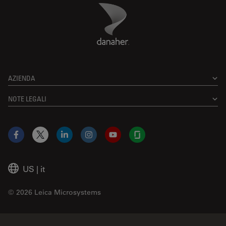
Danaher Logo
Footer
AZIENDA
NOTE LEGALI
Facebook
X
LinkedIn
Instagram
YouTube
Glassdoor
US
|
it
© 2026 Leica Microsystems