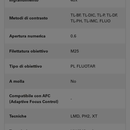
TL-BF, TL-DIC, TL-P, TL-DF,
Metodi di contrasto
TL-PH, TL-IMC, FLUO
Apertura numerica
0.6
Filettatura obiettivo
M25
Tipo di obiettivo
PL FLUOTAR
A molla
No
Compatibile con AFC
-
(Adaptive Focus Control)
Tecniche
LMD, PH2, XT