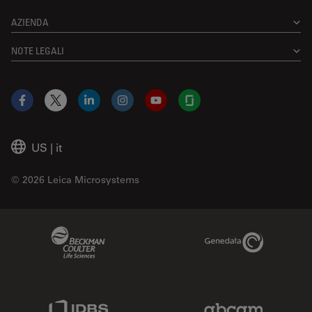
AZIENDA
NOTE LEGALI
Facebook
X
LinkedIn
Instagram
YouTube
Glassdoor
US
|
it
© 2026 Leica Microsystems
Beckman Coulter Link
Genedata Link
IDBS Link
Abcam Limited