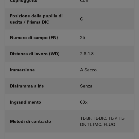
Coprioggetto
Con
Posizione della pupilla di
C
uscita / Prisma DIC
Numero di campo (FN)
25
Distanza di lavoro (WD)
2.6-1.8
Immersione
A Secco
Diaframma a Iris
Senza
Ingrandimento
63⨉
TL-BF, TL-DIC, TL-P, TL-
Metodi di contrasto
DF, TL-IMC, FLUO