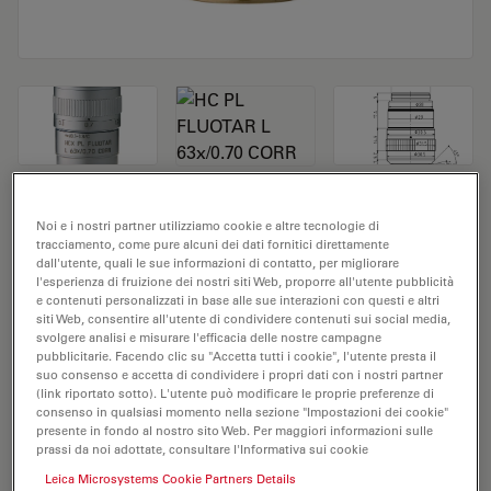
Obiettivo del microscopio HC PL FLUOTAR
Noi e i nostri partner utilizziamo cookie e altre tecnologie di
tracciamento, come pure alcuni dei dati fornitici direttamente
L 63x/0.70 CORR
dall'utente, quali le sue informazioni di contatto, per migliorare
l'esperienza di fruizione dei nostri siti Web, proporre all'utente pubblicità
N. prodotto 11506216
e contenuti personalizzati in base alle sue interazioni con questi e altri
siti Web, consentire all'utente di condividere contenuti sui social media,
svolgere analisi e misurare l'efficacia delle nostre campagne
L'obiettivo HC PL FLUOTAR L 63x/0,70 CORR ha un
pubblicitarie. Facendo clic su "Accetta tutti i cookie", l'utente presta il
ingrandimento di 63X e un'apertura numerica di
suo consenso e accetta di condividere i propri dati con i nostri partner
(link riportato sotto). L'utente può modificare le proprie preferenze di
0,7mm. Per l'uso in ambienti con materiali a
consenso in qualsiasi momento nella sezione "Impostazioni dei cookie"
immersione asciutti e dotato di un filetto obiettivo M25
presente in fondo al nostro sito Web. Per maggiori informazioni sulle
con una distanza di lavoro libera di 2,6-1,8 mm e un FN
prassi da noi adottate, consultare l'Informativa sui cookie
pari a 25.
Leica Microsystems Cookie Partners Details