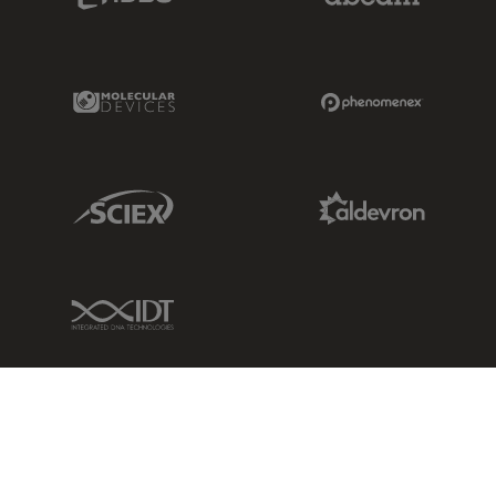
Molecular Devices Link
Phenomenex L
Sciex Link
Aldevron Link
IDT Link