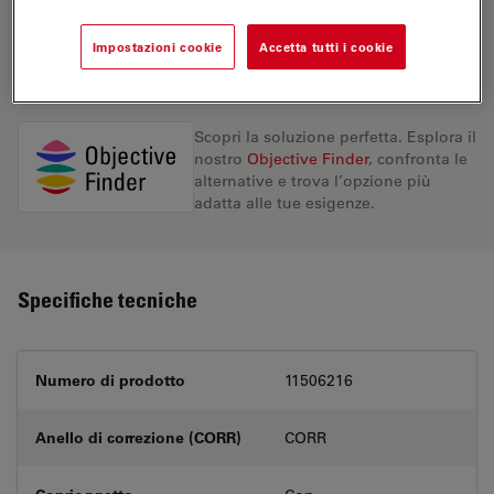
Impostazioni cookie
Accetta tutti i cookie
RICHIESTA DI PREVENTIVO
Scopri la soluzione perfetta. Esplora il
nostro
Objective Finder
, confronta le
alternative e trova l’opzione più
adatta alle tue esigenze.
Specifiche tecniche
Numero di prodotto
11506216
Anello di correzione (CORR)
CORR