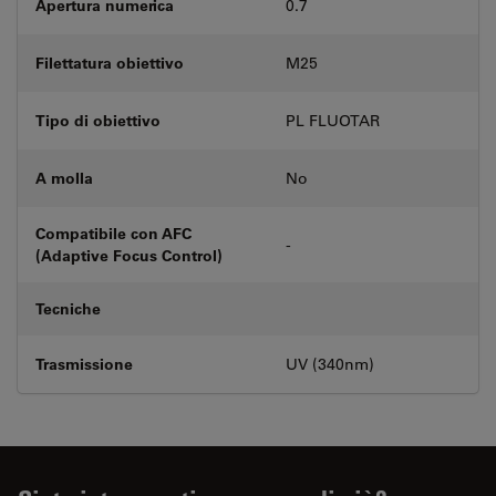
Apertura numerica
0.7
Filettatura obiettivo
M25
Tipo di obiettivo
PL FLUOTAR
A molla
No
Compatibile con AFC
-
(Adaptive Focus Control)
Tecniche
Trasmissione
UV (340nm)