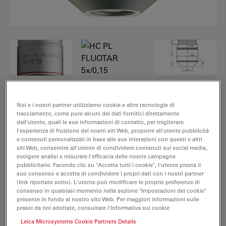
Obiettivo del microscopio HC PL FLUOTAR
Noi e i nostri partner utilizziamo cookie e altre tecnologie di
tracciamento, come pure alcuni dei dati fornitici direttamente
5x/0,15
dall'utente, quali le sue informazioni di contatto, per migliorare
l'esperienza di fruizione dei nostri siti Web, proporre all'utente pubblicità
N. prodotto 11506224
e contenuti personalizzati in base alle sue interazioni con questi e altri
siti Web, consentire all'utente di condividere contenuti sui social media,
svolgere analisi e misurare l'efficacia delle nostre campagne
L'obiettivo HC PL FLUOTAR 5x/0,15 ha un
pubblicitarie. Facendo clic su "Accetta tutti i cookie", l'utente presta il
ingrandimento di 5X e un'apertura numerica di 0,15
suo consenso e accetta di condividere i propri dati con i nostri partner
(link riportato sotto). L'utente può modificare le proprie preferenze di
mm. Adatto per l'analisi dei campioni a secco, è
consenso in qualsiasi momento nella sezione "Impostazioni dei cookie"
provvisto di filettatura M25, con una distanza di lavoro
presente in fondo al nostro sito Web. Per maggiori informazioni sulle
libera di 13,7 mm e un FN pari a 25.
prassi da noi adottate, consultare l'Informativa sui cookie
Leica Microsystems Cookie Partners Details