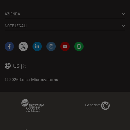
AZIENDA
NOTE LEGALI
Facebook
X
LinkedIn
Instagram
YouTube
Glassdoor
US
|
it
© 2026 Leica Microsystems
Beckman Coulter Link
Genedata Link
IDBS Link
Abcam Limited