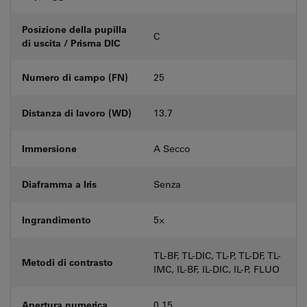
Posizione della pupilla
C
di uscita / Prisma DIC
Numero di campo (FN)
25
Distanza di lavoro (WD)
13.7
Immersione
A Secco
Diaframma a Iris
Senza
Ingrandimento
5⨉
TL-BF, TL-DIC, TL-P, TL-DF, TL-
Metodi di contrasto
IMC, IL-BF, IL-DIC, IL-P, FLUO
Apertura numerica
0.15