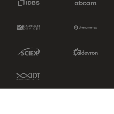
Molecular Devices Link
Phenomenex L
Sciex Link
Aldevron Link
IDT Link