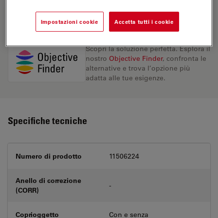
RICHIESTA DI PREVENTIVO
Impostazioni cookie
Accetta tutti i cookie
Scopri la soluzione perfetta. Esplora il
nostro
Objective Finder
, confronta le
alternative e trova l’opzione più
adatta alle tue esigenze.
Specifiche tecniche
Numero di prodotto
11506224
Anello di correzione
-
(CORR)
Coprioggetto
Con e senza