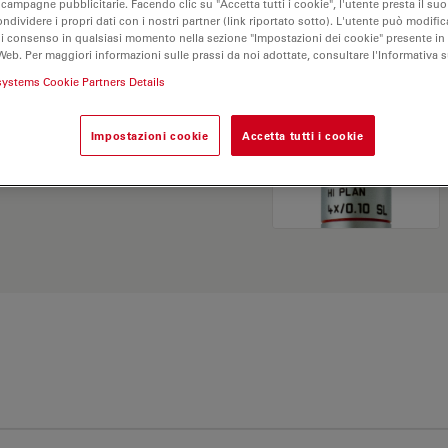
 campagne pubblicitarie. Facendo clic su "Accetta tutti i cookie", l'utente presta il s
ondividere i propri dati con i nostri partner (link riportato sotto). L'utente può modific
di consenso in qualsiasi momento nella sezione "Impostazioni dei cookie" presente in
Web. Per maggiori informazioni sulle prassi da noi adottate, consultare l'Informativa 
systems Cookie Partners Details
Impostazioni cookie
Accetta tutti i cookie
Esplora il nostro
Objective
ve e trova l’opzione più