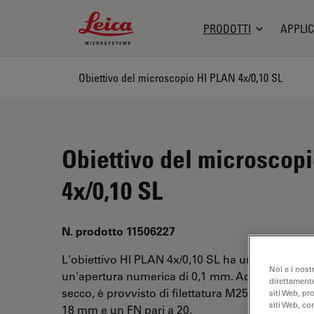
Leica Microsystems Logo
PRODOTTI
APPLIC
Obiettivo del microscopio HI PLAN 4x/0,10 SL
Obiettivo del microscop
4x/0,10 SL
N. prodotto 11506227
L'obiettivo HI PLAN 4x/0,10 SL ha un ingrandim
Noi e i nost
un'apertura numerica di 0,1 mm. Adatto per l'ana
direttamente
secco, è provvisto di filettatura M25, con una dis
siti Web, pr
siti Web, co
18 mm e un FN pari a 20.