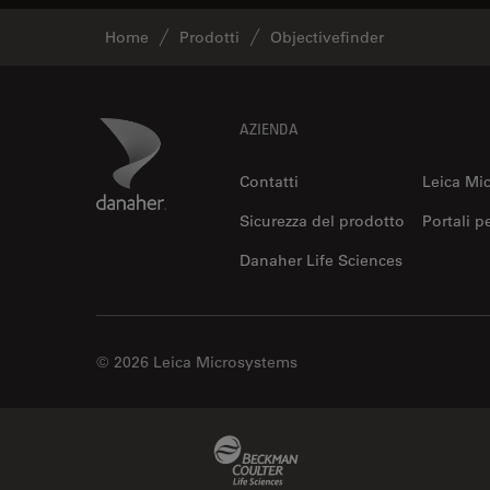
Home
Prodotti
Objectivefinder
Footer
Danaher Logo
AZIENDA
Contatti
Leica Mi
Sicurezza del prodotto
Portali p
Danaher Life Sciences
© 2026 Leica Microsystems
Beckman Coulter Link