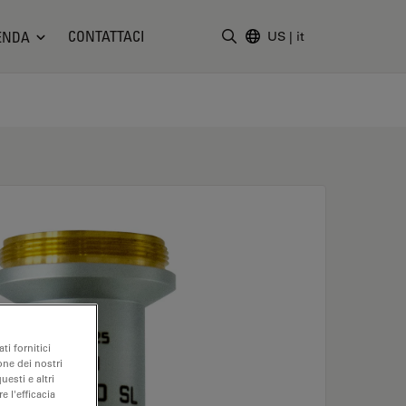
CONTATTACI
ENDA
US
|
it
Inserire il termine di ricerc
ti fornitici
one dei nostri
uesti e altri
e l'efficacia