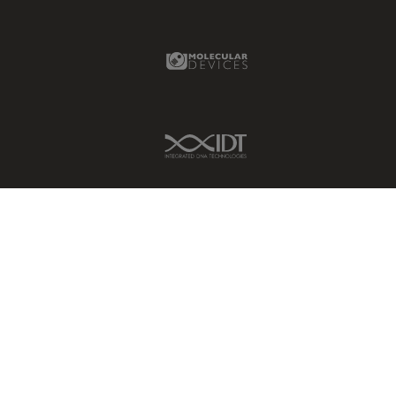
Molecular Devices Link
IDT Link