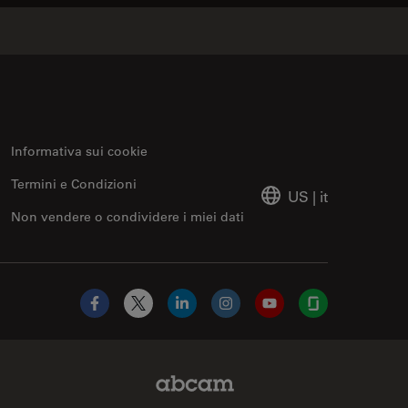
Informativa sui cookie
Termini e Condizioni
US
|
it
Non vendere o condividere i miei dati
Facebook
X
LinkedIn
Instagram
YouTube
Glassdoor
Abcam Limited Link