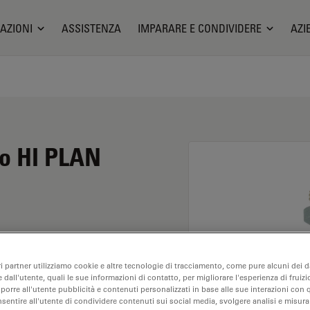
AZIONI
ASSISTENZA
IMPARARE E CONDIVIDERE
AZI
io HI PLAN
ento di 4X e
ri partner utilizziamo cookie e altre tecnologie di tracciamento, come pure alcuni dei da
lisi dei campioni a
 dall'utente, quali le sue informazioni di contatto, per migliorare l'esperienza di fruizi
tanza di lavoro libera di
oporre all'utente pubblicità e contenuti personalizzati in base alle sue interazioni con q
nsentire all'utente di condividere contenuti sui social media, svolgere analisi e misurar