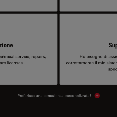
zione
Sup
hnical service, repairs,
Ho bisogno di assi
are licenses.
correttamente il mio sist
spec
Preferisce una consulenza personalizzata?
Show local 