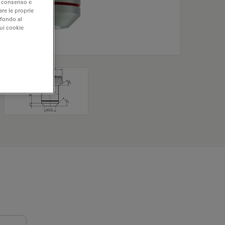
uo consenso e
are le proprie
 fondo al
sui cookie