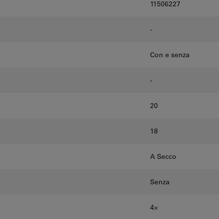
11506227
-
Con e senza
-
20
18
A Secco
Senza
4⨉