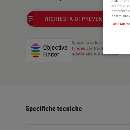
delle nostre
accetta di c
preferenze 
nostro sito 
RICHIESTA DI PREVENTIVO
Leica Micro
Scopri la soluzione perfetta. 
Finder
, confronta le alternati
adatta alle tue esigenze.
Specifiche tecniche