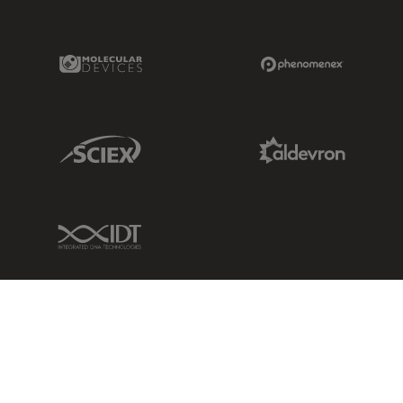
Molecular Devices Link
Phenomenex L
Sciex Link
Aldevron Link
IDT Link