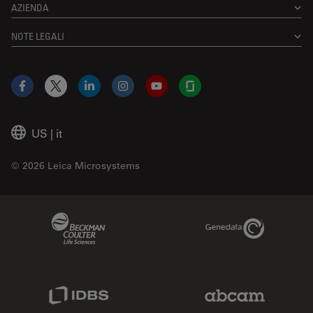
AZIENDA
NOTE LEGALI
Facebook
X
LinkedIn
Instagram
YouTube
Glassdoor
US
|
it
© 2026 Leica Microsystems
Beckman Coulter Link
Genedata Link
IDBS Link
Abcam Limited