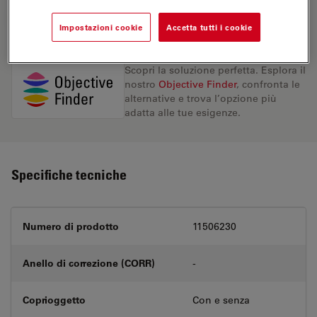
RICHIESTA DI PREVENTIVO
Impostazioni cookie
Accetta tutti i cookie
Scopri la soluzione perfetta. Esplora il
nostro
Objective Finder
, confronta le
alternative e trova l’opzione più
adatta alle tue esigenze.
Specifiche tecniche
Numero di prodotto
11506230
Anello di correzione (CORR)
-
Coprioggetto
Con e senza