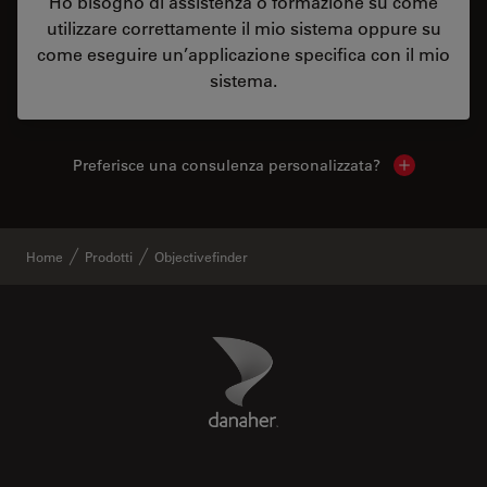
Ho bisogno di assistenza o formazione su come
utilizzare correttamente il mio sistema oppure su
come eseguire un’applicazione specifica con il mio
sistema.
Preferisce una consulenza personalizzata?
Show local 
Home
Prodotti
Objectivefinder
Danaher Logo
Footer