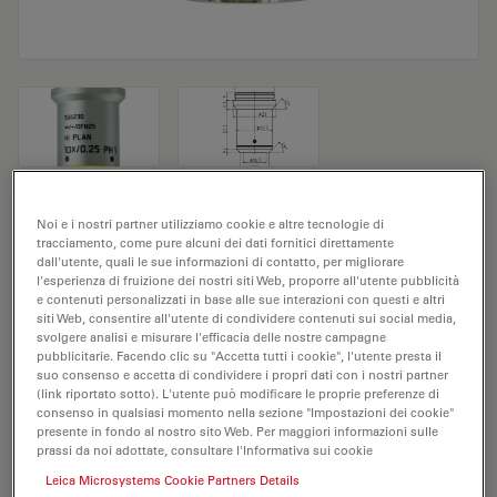
Obiettivo del microscopio HI PLAN
Noi e i nostri partner utilizziamo cookie e altre tecnologie di
tracciamento, come pure alcuni dei dati fornitici direttamente
10x/0,25 PH 1
dall'utente, quali le sue informazioni di contatto, per migliorare
l'esperienza di fruizione dei nostri siti Web, proporre all'utente pubblicità
e contenuti personalizzati in base alle sue interazioni con questi e altri
N. prodotto 11506230
siti Web, consentire all'utente di condividere contenuti sui social media,
svolgere analisi e misurare l'efficacia delle nostre campagne
L'obiettivo HI PLAN 10x/0,25 PH 1 ha un ingrandimento
pubblicitarie. Facendo clic su "Accetta tutti i cookie", l'utente presta il
di 10X e un'apertura numerica di 0,25mm. Adatto per
suo consenso e accetta di condividere i propri dati con i nostri partner
(link riportato sotto). L'utente può modificare le proprie preferenze di
l'analisi dei campioni a secco, è provvisto di filettatura
consenso in qualsiasi momento nella sezione "Impostazioni dei cookie"
M25, con una distanza di lavoro libera di 12 mm e un
presente in fondo al nostro sito Web. Per maggiori informazioni sulle
prassi da noi adottate, consultare l'Informativa sui cookie
FN pari a 20.
Leica Microsystems Cookie Partners Details