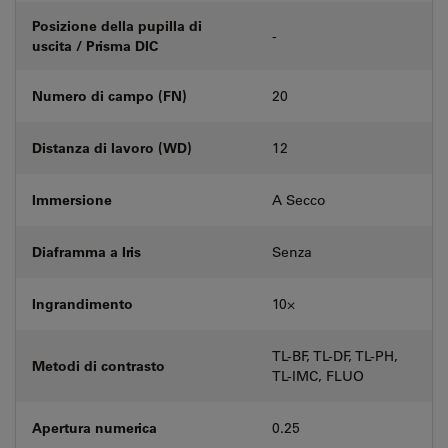
Posizione della pupilla di
-
uscita / Prisma DIC
Numero di campo (FN)
20
Distanza di lavoro (WD)
12
Immersione
A Secco
Diaframma a Iris
Senza
Ingrandimento
10⨉
TL-BF, TL-DF, TL-PH,
Metodi di contrasto
TL-IMC, FLUO
Apertura numerica
0.25