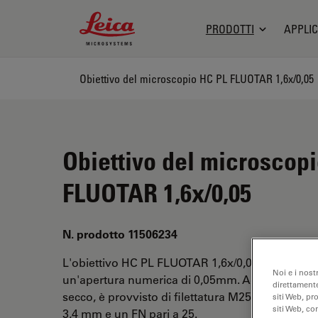
Leica Microsystems Logo
PRODOTTI
APPLIC
Obiettivo del microscopio HC PL FLUOTAR 1,6x/0,05
Obiettivo del microscop
FLUOTAR 1,6x/0,05
N. prodotto 11506234
L'obiettivo HC PL FLUOTAR 1,6x/0,05 ha un ingr
Noi e i nost
un'apertura numerica di 0,05mm. Adatto per l'an
direttamente
secco, è provvisto di filettatura M25, con una dis
siti Web, pr
siti Web, co
3,4 mm e un FN pari a 25.