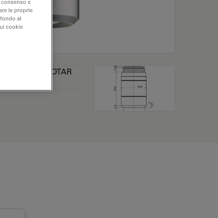
uo consenso e
are le proprie
 fondo al
sui cookie