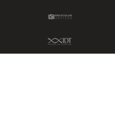
Molecular Devices Link
IDT Link