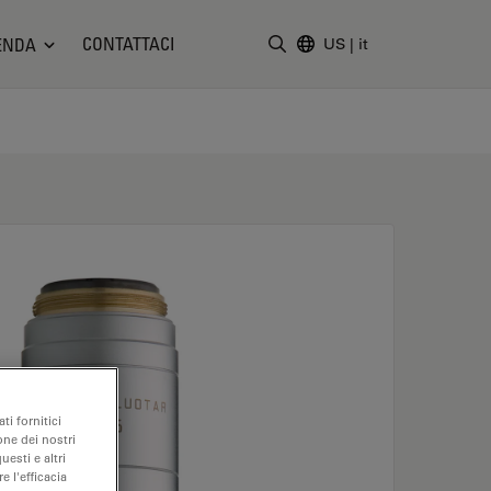
CONTATTACI
ENDA
US
|
it
Inserire il termine di ricerc
ti fornitici
one dei nostri
uesti e altri
e l'efficacia