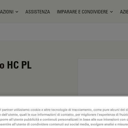
AZIONI
ASSISTENZA
IMPARARE E CONDIVIDERE
AZI
io HC PL
andimento di 1,6X e
ri partner utilizziamo cookie e altre tecnologie di tracciamento, come pure alcuni dei da
alisi dei campioni a
 dall'utente, quali le sue informazioni di contatto, per migliorare l'esperienza di fruizi
tanza di lavoro libera di
oporre all'utente pubblicità e contenuti personalizzati in base alle sue interazioni con q
nsentire all'utente di condividere contenuti sui social media, svolgere analisi e misurar