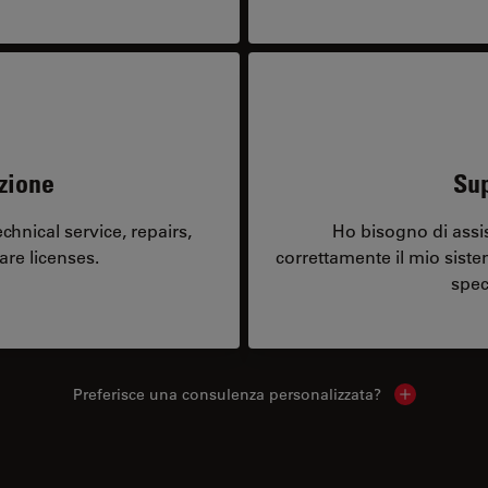
zione
Sup
hnical service, repairs,
Ho bisogno di assi
are licenses.
correttamente il mio sist
spec
Preferisce una consulenza personalizzata?
Show local 