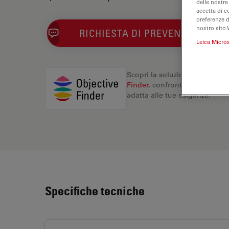
delle nostre
accetta di c
preferenze 
nostro sito 
RICHIESTA DI PREVENTIVO
Leica Micro
Scopri la soluzione perfetta. 
Finder
, confronta le alternati
adatta alle tue esigenze.
Specifiche tecniche