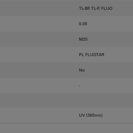
TL-BF, TL-P, FLUO
0.05
M25
PL FLUOTAR
No
-
UV (365nm)