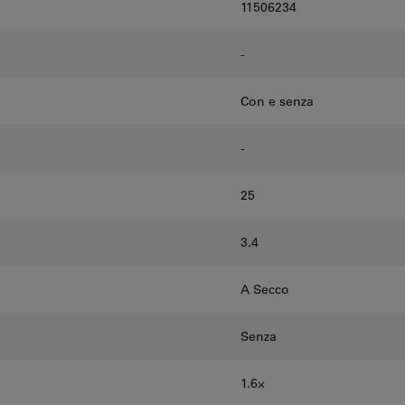
11506234
-
Con e senza
-
25
3.4
A Secco
Senza
1.6⨉