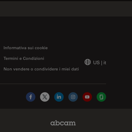
Informativa sui cookie
Termini e Condizioni
US
|
it
Non vendere o condividere i miei dati
Facebook
X
LinkedIn
Instagram
YouTube
Glassdoor
Abcam Limited Link