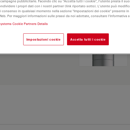
 campagne pubblicitarie. Facendo clic su "Accetta tutti i cookie", l'utente presta il s
ondividere i propri dati con i nostri partner (link riportato sotto). L'utente può modific
di consenso in qualsiasi momento nella sezione "Impostazioni dei cookie" presente in
Web. Per maggiori informazioni sulle prassi da noi adottate, consultare l'Informativa 
systems Cookie Partners Details
Impostazioni cookie
Accetta tutti i cookie
Esplora il nostro
Objective
ve e trova l’opzione più