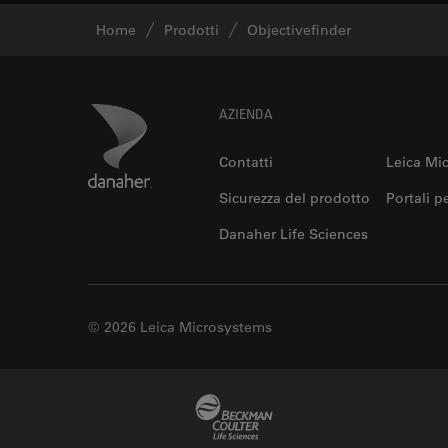
Home
Prodotti
Objectivefinder
Footer
Danaher Logo
AZIENDA
Contatti
Leica Mi
Sicurezza del prodotto
Portali p
Danaher Life Sciences
© 2026 Leica Microsystems
Beckman Coulter Link