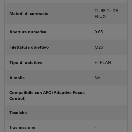
TL-BF, TL-DF,
Metodi di contrasto
FLUO
Apertura numerica
0.65
Filettatura obiettivo
M25
Tipo di obiettivo
HI PLAN
A molla
No
Compatibile con AFC (Adaptive Focus
-
Control)
Tecniche
Trasmissione
-