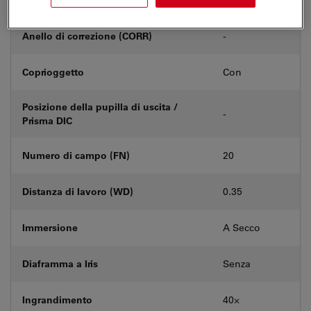
Anello di correzione (CORR)
-
Coprioggetto
Con
Posizione della pupilla di uscita /
-
Prisma DIC
Numero di campo (FN)
20
Distanza di lavoro (WD)
0.35
Immersione
A Secco
Diaframma a Iris
Senza
Ingrandimento
40⨉