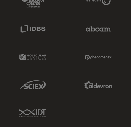
IDBS Link
Abcam Limited
Molecular Devices Link
Phenomenex L
Sciex Link
Aldevron Link
IDT Link