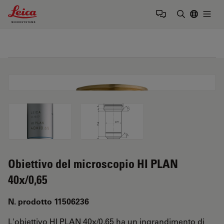
Leica Microsystems Logo
Togg
Inserire il 
Obiettivo del microscopio HI PLAN
40x/0,65
N. prodotto 11506236
L'obiettivo HI PLAN 40x/0,65 ha un ingrandimento di