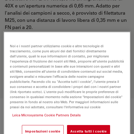
40X e un'apertura numerica di 0,65 mm. Adatto per
l'analisi dei campioni a secco, è provvisto di filettatura
M25, con una distanza di lavoro libera di 0,35 mm e un
FN pari a 20.
RICHIESTA DI PREVENTIVO
Noi e i nostri partner utilizziamo cookie e altre tecnologie di
tracciamento, come pure alcuni dei dati fornitici direttamente
dall'utente, quali le sue informazioni di contatto, per migliorare
l'esperienza di fruizione dei nostri siti Web, proporre all'utente pubblicità
e contenuti personalizzati in base alle sue interazioni con questi e altri
Scopri la soluzione perfetta. Esplora il
siti Web, consentire all'utente di condividere contenuti sui social media,
nostro
Objective Finder
, confronta le
svolgere analisi e misurare l'efficacia delle nostre campagne
alternative e trova l’opzione più
pubblicitarie. Facendo clic su "Accetta tutti i cookie", l'utente presta il
adatta alle tue esigenze.
suo consenso e accetta di condividere i propri dati con i nostri partner
(link riportato sotto). L'utente può modificare le proprie preferenze di
consenso in qualsiasi momento nella sezione "Impostazioni dei cookie"
presente in fondo al nostro sito Web. Per maggiori informazioni sulle
prassi da noi adottate, consultare l'Informativa sui cookie
Specifiche tecniche
Leica Microsystems Cookie Partners Details
Impostazioni cookie
Accetta tutti i cookie
Numero di prodotto
11506236