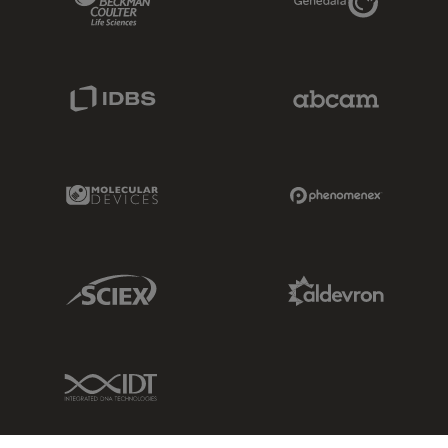
IDBS Link
Abcam Limited
Molecular Devices Link
Phenomenex L
Sciex Link
Aldevron Link
IDT Link