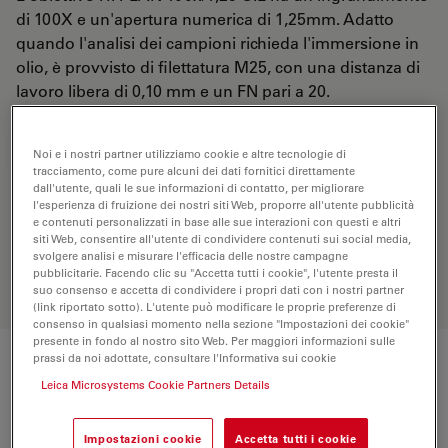
di 100X e un'apertura numerica di 1,25mm. Adatto
quando l'analisi dei campioni richieda l'immersione in
olio, è provvisto di filettatura M25, con una distanza di
lavoro libera di 0,10 mm e un FN pari a 20.
RICHIESTA DI PREVENTIVO
Noi e i nostri partner utilizziamo cookie e altre tecnologie di
tracciamento, come pure alcuni dei dati fornitici direttamente
dall'utente, quali le sue informazioni di contatto, per migliorare
l'esperienza di fruizione dei nostri siti Web, proporre all'utente pubblicità
e contenuti personalizzati in base alle sue interazioni con questi e altri
Scopri la soluzione perfetta. Esplora il
siti Web, consentire all'utente di condividere contenuti sui social media,
nostro
Objective Finder
, confronta le
svolgere analisi e misurare l'efficacia delle nostre campagne
alternative e trova l’opzione più
pubblicitarie. Facendo clic su "Accetta tutti i cookie", l'utente presta il
adatta alle tue esigenze.
suo consenso e accetta di condividere i propri dati con i nostri partner
(link riportato sotto). L'utente può modificare le proprie preferenze di
consenso in qualsiasi momento nella sezione "Impostazioni dei cookie"
presente in fondo al nostro sito Web. Per maggiori informazioni sulle
prassi da noi adottate, consultare l'Informativa sui cookie
Specifiche tecniche
Leica Microsystems Cookie Partners Details
Impostazioni cookie
Accetta tutti i cookie
Numero di prodotto
11506238