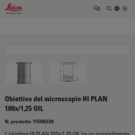
Leica Microsystems Logo
Togg
Inserire il 
Obiettivo del microscopio HI PLAN
100x/1,25 OIL
N. prodotto 11506238
L'obiettivo HI PLAN 100x/1,25 OIL ha un ingrandimento