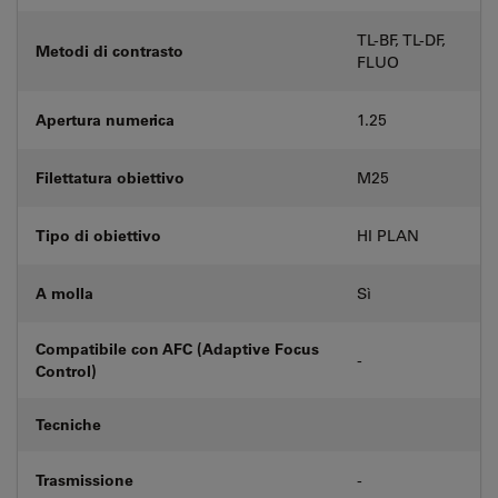
TL-BF, TL-DF,
Metodi di contrasto
FLUO
Apertura numerica
1.25
Filettatura obiettivo
M25
Tipo di obiettivo
HI PLAN
A molla
Sì
Compatibile con AFC (Adaptive Focus
-
Control)
Tecniche
Trasmissione
-