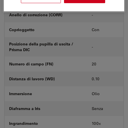
Anello di correzione (CORR)
-
Coprioggetto
Con
Posizione della pupilla di uscita /
-
Prisma DIC
Numero di campo (FN)
20
Distanza di lavoro (WD)
0.10
Immersione
Olio
Diaframma a Iris
Senza
Ingrandimento
100⨉