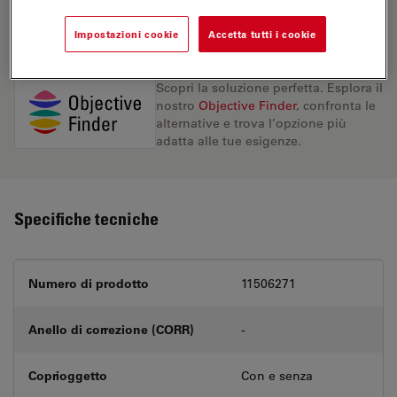
RICHIESTA DI PREVENTIVO
Impostazioni cookie
Accetta tutti i cookie
Scopri la soluzione perfetta. Esplora il
nostro
Objective Finder
, confronta le
alternative e trova l’opzione più
adatta alle tue esigenze.
Specifiche tecniche
Numero di prodotto
11506271
Anello di correzione (CORR)
-
Coprioggetto
Con e senza