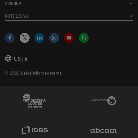
AZIENDA
NOTE LEGALI
Facebook
X
LinkedIn
Instagram
YouTube
Glassdoor
US
|
it
© 2026 Leica Microsystems
Beckman Coulter Link
Genedata Link
IDBS Link
Abcam Limited