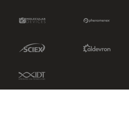
Molecular Devices Link
Phenomenex L
Sciex Link
Aldevron Link
IDT Link