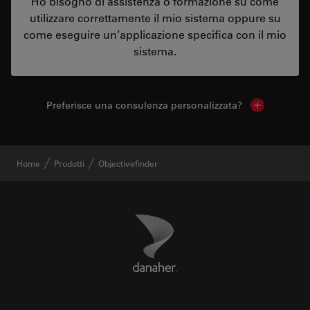
Ho bisogno di assistenza o formazione su come
utilizzare correttamente il mio sistema oppure su
come eseguire un’applicazione specifica con il mio
sistema.
Preferisce una consulenza personalizzata?
Show local 
Home
Prodotti
Objectivefinder
Danaher Logo
Footer