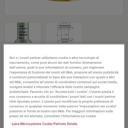
Obiettivo del microscopio HI PLAN I
Noi e i nostri partner utilizziamo cookie e altre tecnologie di
tracciamento, come pure alcuni dei dati fornitici direttamente
10x/0,22 PH1
dall'utente, quali le sue informazioni di contatto, per migliorare
l'esperienza di fruizione dei nostri siti Web, proporre all'utente pubblicità
e contenuti personalizzati in base alle sue interazioni con questi e altri
N. prodotto 11506271
siti Web, consentire all'utente di condividere contenuti sui social media,
svolgere analisi e misurare l'efficacia delle nostre campagne
L'obiettivo HI PLAN I 10x/0,22 PH1 ha un
pubblicitarie. Facendo clic su "Accetta tutti i cookie", l'utente presta il
ingrandimento di 10X e un'apertura numerica di
suo consenso e accetta di condividere i propri dati con i nostri partner
(link riportato sotto). L'utente può modificare le proprie preferenze di
0,22mm. Adatto per l'analisi dei campioni a secco, è
consenso in qualsiasi momento nella sezione "Impostazioni dei cookie"
provvisto di filettatura M25, con una distanza di lavoro
presente in fondo al nostro sito Web. Per maggiori informazioni sulle
prassi da noi adottate, consultare l'Informativa sui cookie
libera di 7,8 mm e un FN pari a 20.
Leica Microsystems Cookie Partners Details