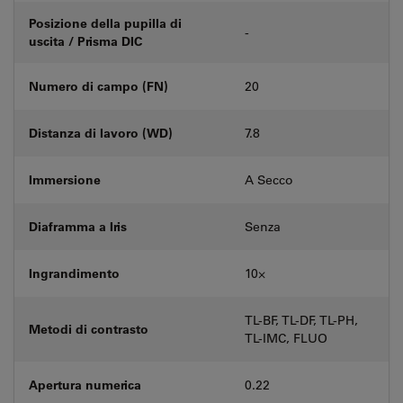
Posizione della pupilla di
-
uscita / Prisma DIC
Numero di campo (FN)
20
Distanza di lavoro (WD)
7.8
Immersione
A Secco
Diaframma a Iris
Senza
Ingrandimento
10⨉
TL-BF, TL-DF, TL-PH,
Metodi di contrasto
TL-IMC, FLUO
Apertura numerica
0.22