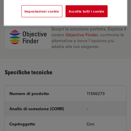
RICHIESTA DI PREVENTIVO
Impostazioni cookie
Accetta tutti i cookie
Scopri la soluzione perfetta. Esplora il
nostro
Objective Finder
, confronta le
alternative e trova l’opzione più
adatta alle tue esigenze.
Specifiche tecniche
Numero di prodotto
11506273
Anello di correzione (CORR)
-
Coprioggetto
Con