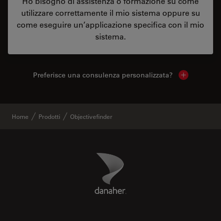
Ho bisogno di assistenza o formazione su come
utilizzare correttamente il mio sistema oppure su
come eseguire un’applicazione specifica con il mio
sistema.
Preferisce una consulenza personalizzata?
Show local 
Home
Prodotti
Objectivefinder
Danaher Logo
Footer