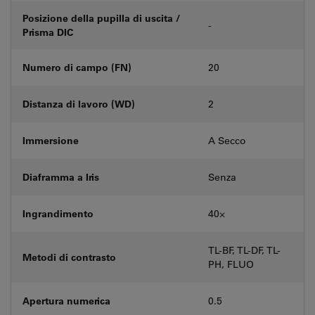
Posizione della pupilla di uscita /
-
Prisma DIC
Numero di campo (FN)
20
Distanza di lavoro (WD)
2
Immersione
A Secco
Diaframma a Iris
Senza
Ingrandimento
40⨉
TL-BF, TL-DF, TL-
Metodi di contrasto
PH, FLUO
Apertura numerica
0.5