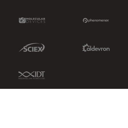
Molecular Devices Link
Phenomenex L
Sciex Link
Aldevron Link
IDT Link