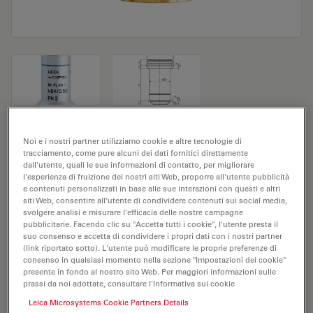
Obiettivo del microscopio HI PLAN I
Noi e i nostri partner utilizziamo cookie e altre tecnologie di
tracciamento, come pure alcuni dei dati fornitici direttamente
40x/0,50 PH2
dall'utente, quali le sue informazioni di contatto, per migliorare
l'esperienza di fruizione dei nostri siti Web, proporre all'utente pubblicità
e contenuti personalizzati in base alle sue interazioni con questi e altri
N. prodotto 11506273
siti Web, consentire all'utente di condividere contenuti sui social media,
svolgere analisi e misurare l'efficacia delle nostre campagne
L'obiettivo HI PLAN I 40x/0,50 PH2 ha un
pubblicitarie. Facendo clic su "Accetta tutti i cookie", l'utente presta il
ingrandimento di 40X e un'apertura numerica di 0,5
suo consenso e accetta di condividere i propri dati con i nostri partner
(link riportato sotto). L'utente può modificare le proprie preferenze di
mm. Adatto per l'analisi dei campioni a secco, è
consenso in qualsiasi momento nella sezione "Impostazioni dei cookie"
provvisto di filettatura M25, con una distanza di lavoro
presente in fondo al nostro sito Web. Per maggiori informazioni sulle
prassi da noi adottate, consultare l'Informativa sui cookie
libera di 2 mm e un FN pari a 20.
Leica Microsystems Cookie Partners Details