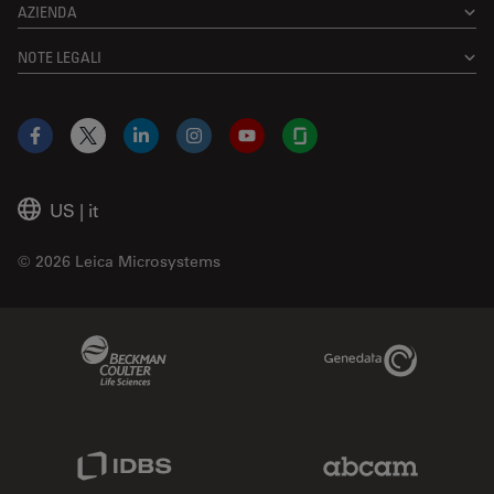
AZIENDA
NOTE LEGALI
Facebook
X
LinkedIn
Instagram
YouTube
Glassdoor
US
|
it
© 2026 Leica Microsystems
Beckman Coulter Link
Genedata Link
IDBS Link
Abcam Limited