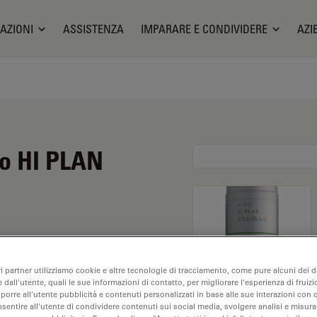
AZIONI
ASSISTENZA
IMPARARE E CONDIVIDERE
AZI
io HI PLAN
to di 20X e un'apertura
ri partner utilizziamo cookie e altre tecnologie di tracciamento, come pure alcuni dei da
ioni a secco, è
 dall'utente, quali le sue informazioni di contatto, per migliorare l'esperienza di fruizi
lavoro libera di 0,92
oporre all'utente pubblicità e contenuti personalizzati in base alle sue interazioni con q
nsentire all'utente di condividere contenuti sui social media, svolgere analisi e misurar