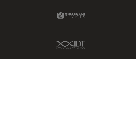
Molecular Devices Link
IDT Link