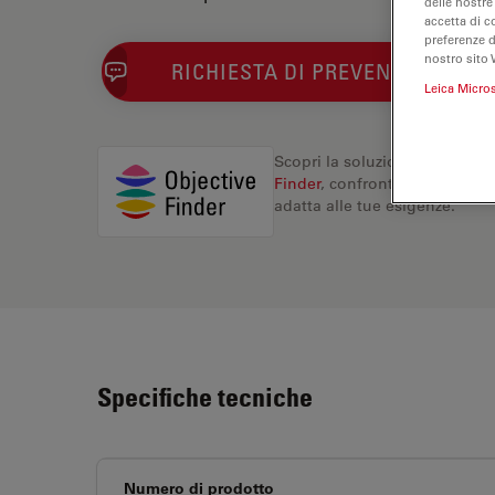
delle nostre
accetta di c
preferenze 
nostro sito 
RICHIESTA DI PREVENTIVO
Leica Micro
Scopri la soluzione perfetta. 
Finder
, confronta le alternati
adatta alle tue esigenze.
Specifiche tecniche
Numero di prodotto