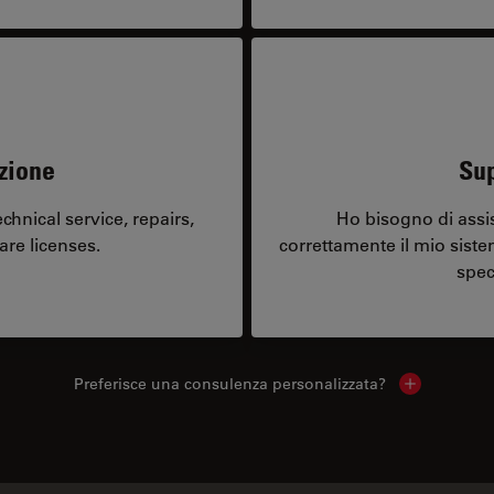
zione
Sup
hnical service, repairs,
Ho bisogno di assi
are licenses.
correttamente il mio sist
spec
Preferisce una consulenza personalizzata?
Show local 