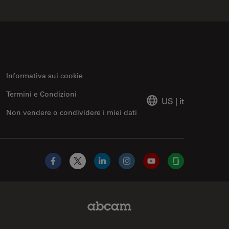
Informativa sui cookie
Termini e Condizioni
US
|
it
Non vendere o condividere i miei dati
Facebook
X
LinkedIn
Instagram
YouTube
Glassdoor
Abcam Limited Link