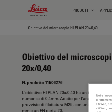
Leica Microsystems Logo
PRODOTTI
APPLIC
Obiettivo del microscopio HI PLAN 20x/0,40
Obiettivo del microscop
20x/0,40
N. prodotto 11506276
L'obiettivo HI PLAN 20x/0,40 ha un ingrandimen
Noi e i nost
numerica di 0,4mm. Adatto per l'analisi dei camp
direttamente
provvisto di filettatura M25, con una distanza di 
siti Web, pr
siti Web, co
mm e un FN pari a 20.