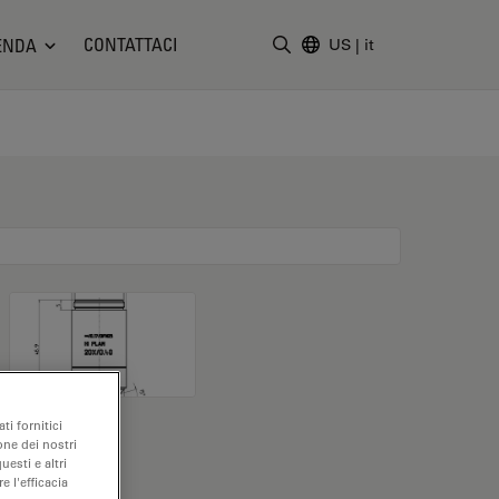
CONTATTACI
ENDA
US
|
it
Inserire il termine di ricerc
ti fornitici
one dei nostri
uesti e altri
e l'efficacia