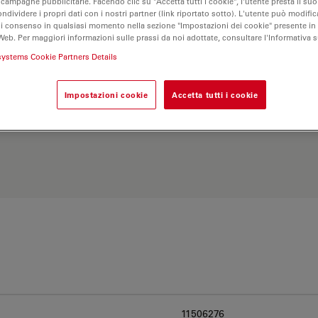
 campagne pubblicitarie. Facendo clic su "Accetta tutti i cookie", l'utente presta il s
ondividere i propri dati con i nostri partner (link riportato sotto). L'utente può modific
di consenso in qualsiasi momento nella sezione "Impostazioni dei cookie" presente in
Web. Per maggiori informazioni sulle prassi da noi adottate, consultare l'Informativa 
systems Cookie Partners Details
Impostazioni cookie
Accetta tutti i cookie
Esplora il nostro
Objective
ve e trova l’opzione più
11506276