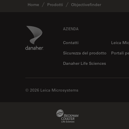
Home
Prodotti
Objectivefinder
Footer
Danaher Logo
AZIENDA
Contatti
Leica Mi
Sicurezza del prodotto
Portali p
Danaher Life Sciences
© 2026 Leica Microsystems
Beckman Coulter Link