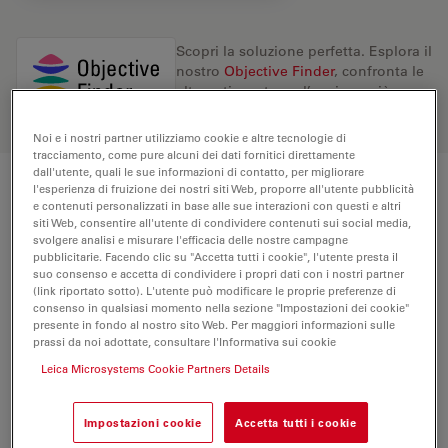
Scopri la soluzione perfetta. Esplora il
nostro
Objective Finder
, confronta le
alternative e trova l’opzione più
adatta alle tue esigenze.
Noi e i nostri partner utilizziamo cookie e altre tecnologie di
tracciamento, come pure alcuni dei dati fornitici direttamente
dall'utente, quali le sue informazioni di contatto, per migliorare
l'esperienza di fruizione dei nostri siti Web, proporre all'utente pubblicità
Specifiche tecniche
e contenuti personalizzati in base alle sue interazioni con questi e altri
siti Web, consentire all'utente di condividere contenuti sui social media,
svolgere analisi e misurare l'efficacia delle nostre campagne
pubblicitarie. Facendo clic su "Accetta tutti i cookie", l'utente presta il
Numero di prodotto
11506375
suo consenso e accetta di condividere i propri dati con i nostri partner
(link riportato sotto). L'utente può modificare le proprie preferenze di
consenso in qualsiasi momento nella sezione "Impostazioni dei cookie"
Anello di correzione (CORR)
-
presente in fondo al nostro sito Web. Per maggiori informazioni sulle
prassi da noi adottate, consultare l'Informativa sui cookie
Leica Microsystems Cookie Partners Details
Coprioggetto
Con
Impostazioni cookie
Accetta tutti i cookie
Posizione della pupilla di uscita /
D
Prisma DIC