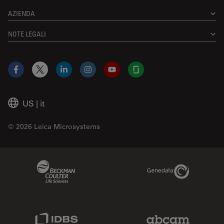
AZIENDA
NOTE LEGALI
Facebook
X
LinkedIn
Instagram
YouTube
Glassdoor
US
|
it
© 2026 Leica Microsystems
Beckman Coulter Link
Genedata Link
IDBS Link
Abcam Limited