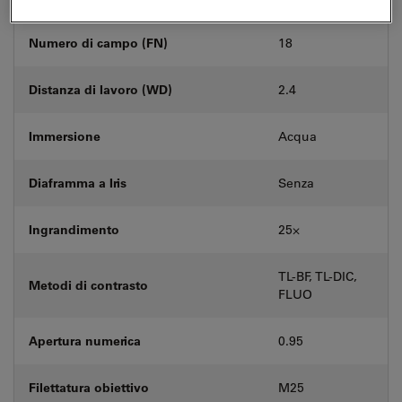
Numero di campo (FN)
18
Distanza di lavoro (WD)
2.4
Immersione
Acqua
Diaframma a Iris
Senza
Ingrandimento
25⨉
TL-BF, TL-DIC,
Metodi di contrasto
FLUO
Apertura numerica
0.95
Filettatura obiettivo
M25