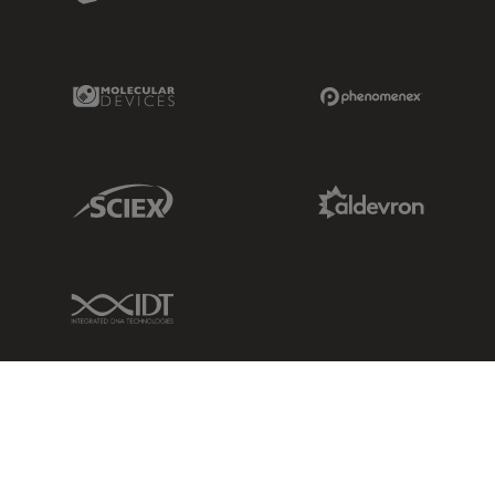
Molecular Devices Link
Phenomenex L
Sciex Link
Aldevron Link
IDT Link