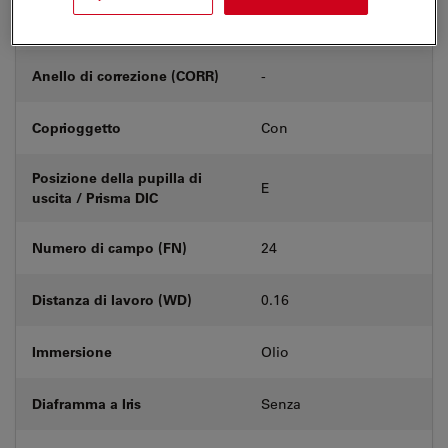
Numero di prodotto
11506385
Anello di correzione (CORR)
-
Coprioggetto
Con
Posizione della pupilla di
E
uscita / Prisma DIC
Numero di campo (FN)
24
Distanza di lavoro (WD)
0.16
Immersione
Olio
Diaframma a Iris
Senza