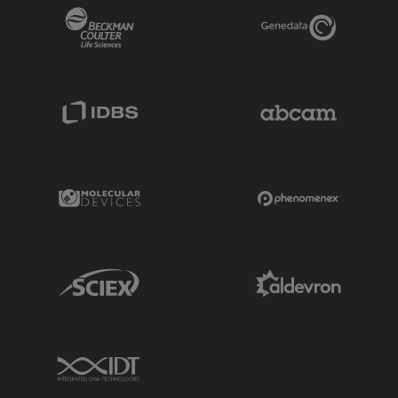
Beckman Coulter Link
Genedata Link
IDBS Link
Abcam Limited
Molecular Devices Link
Phenomenex L
Sciex Link
Aldevron Link
IDT Link