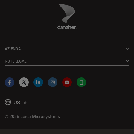
Danaher Logo
Footer
AZIENDA
NOTE LEGALI
Facebook
X
LinkedIn
Instagram
YouTube
Glassdoor
US
|
it
© 2026 Leica Microsystems