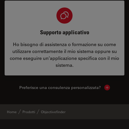
Supporto applicativo
Ho bisogno di assistenza o formazione su come
utilizzare correttamente il mio sistema oppure su
come eseguire un’applicazione specifica con il mio
sistema.
Preferisce una consulenza personalizzata?
Show local 
Home
Prodotti
Objectivefinder