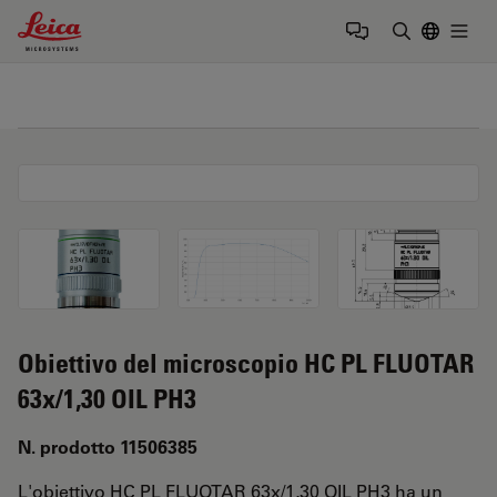
Leica Microsystems Logo
Togg
Inserire il 
Obiettivo del microscopio HC PL FLUOTAR
63x/1,30 OIL PH3
N. prodotto 11506385
L'obiettivo HC PL FLUOTAR 63x/1,30 OIL PH3 ha un