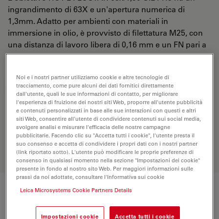
ingrandimento di 63X e un'apertura numerica di
1,3mm. Adatto per ambienti con materiali in
immersione in olio, è provvisto di filettatura M25, con
una distanza di lavoro libera di 0,16 mm e un FN pari a
24.
Noi e i nostri partner utilizziamo cookie e altre tecnologie di
tracciamento, come pure alcuni dei dati fornitici direttamente
RICHIESTA DI PREVENTIVO
dall'utente, quali le sue informazioni di contatto, per migliorare
l'esperienza di fruizione dei nostri siti Web, proporre all'utente pubblicità
e contenuti personalizzati in base alle sue interazioni con questi e altri
siti Web, consentire all'utente di condividere contenuti sui social media,
Scopri la soluzione perfetta. Esplora il
svolgere analisi e misurare l'efficacia delle nostre campagne
nostro
Objective Finder
, confronta le
pubblicitarie. Facendo clic su "Accetta tutti i cookie", l'utente presta il
alternative e trova l’opzione più
suo consenso e accetta di condividere i propri dati con i nostri partner
adatta alle tue esigenze.
(link riportato sotto). L'utente può modificare le proprie preferenze di
consenso in qualsiasi momento nella sezione "Impostazioni dei cookie"
presente in fondo al nostro sito Web. Per maggiori informazioni sulle
prassi da noi adottate, consultare l'Informativa sui cookie
Leica Microsystems Cookie Partners Details
Specifiche tecniche
Impostazioni cookie
Accetta tutti i cookie