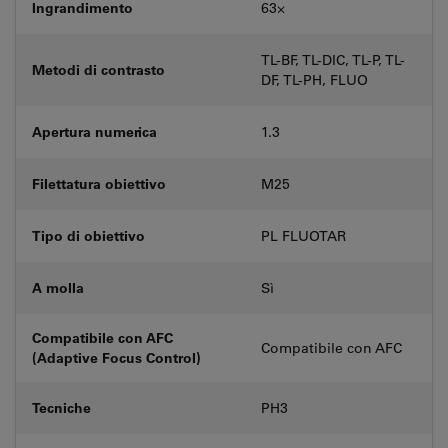
Ingrandimento
63⨉
TL-BF, TL-DIC, TL-P, TL-
Metodi di contrasto
DF, TL-PH, FLUO
Apertura numerica
1.3
Filettatura obiettivo
M25
Tipo di obiettivo
PL FLUOTAR
A molla
Sì
Compatibile con AFC
Compatibile con AFC
(Adaptive Focus Control)
Tecniche
PH3