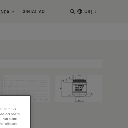
CONTATTACI
ENDA
US
|
it
Inserire il termine di ricerc
ti fornitici
one dei nostri
uesti e altri
e l'efficacia