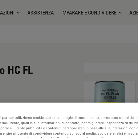
AZIONI
ASSISTENZA
IMPARARE E CONDIVIDERE
AZI
io HC FL
mento di 10X e
ri partner utilizziamo cookie e altre tecnologie di tracciamento, come pure alcuni dei da
nalisi dei campioni a
 dall'utente, quali le sue informazioni di contatto, per migliorare l'esperienza di fruizi
tanza di lavoro libera di
oporre all'utente pubblicità e contenuti personalizzati in base alle sue interazioni con q
nsentire all'utente di condividere contenuti sui social media, svolgere analisi e misurar