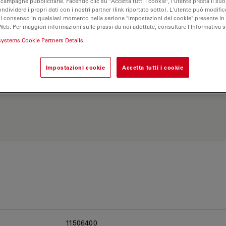
 campagne pubblicitarie. Facendo clic su "Accetta tutti i cookie", l'utente presta il s
ondividere i propri dati con i nostri partner (link riportato sotto). L'utente può modific
di consenso in qualsiasi momento nella sezione "Impostazioni dei cookie" presente in
Web. Per maggiori informazioni sulle prassi da noi adottate, consultare l'Informativa 
systems Cookie Partners Details
Impostazioni cookie
Accetta tutti i cookie
Esplora il nostro
Objective
ve e trova l’opzione più
11506400