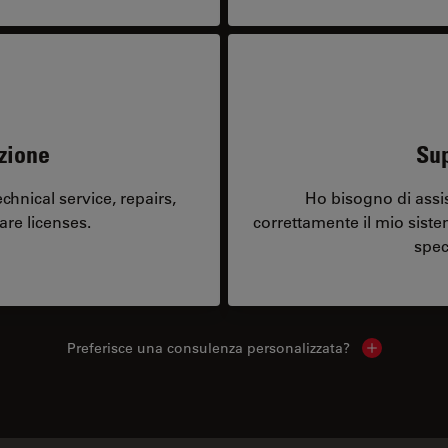
zione
Sup
hnical service, repairs,
Ho bisogno di assi
are licenses.
correttamente il mio sist
spec
Preferisce una consulenza personalizzata?
Show local 