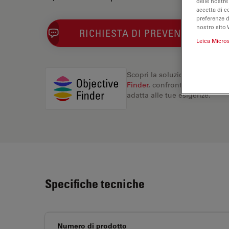
delle nostre
accetta di c
preferenze 
nostro sito 
RICHIESTA DI PREVENTIVO
Leica Micro
Scopri la soluzione perfetta. 
Finder
, confronta le alternati
adatta alle tue esigenze.
Specifiche tecniche
Numero di prodotto