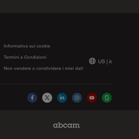
Informativa sui cookie
Termini e Condizioni
US
|
it
Non vendere o condividere i miei dati
Facebook
X
LinkedIn
Instagram
YouTube
Glassdoor
Abcam Limited Link