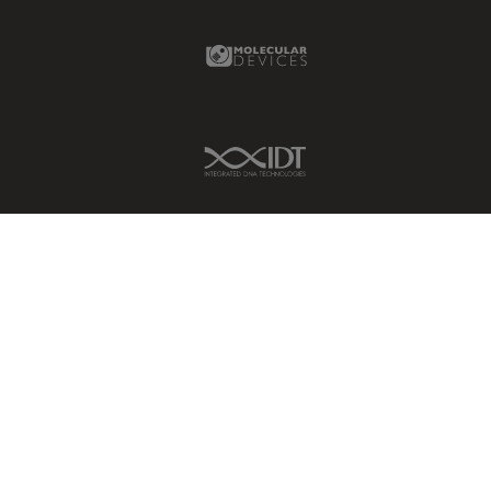
Molecular Devices Link
IDT Link