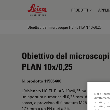
Leica Microsystems Logo
PRODOTTI
APPLIC
Obiettivo del microscopio HC FL PLAN 10x/0,25
Obiettivo del microscop
PLAN 10x/0,25
N. prodotto 11506400
L'obiettivo HC FL PLAN 10x/0,25 ha un ingrandi
Noi e i nost
un'apertura numerica di 0,25 mm. Adatto per l'a
direttamente
secco, è provvisto di filettatura M25, con una dis
siti Web, pr
siti Web, co
17,7 mm e un FN pari a 25.