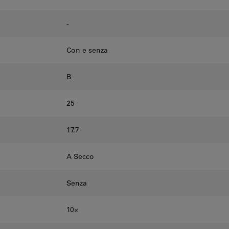
-
Con e senza
B
25
17.7
A Secco
Senza
10⨉