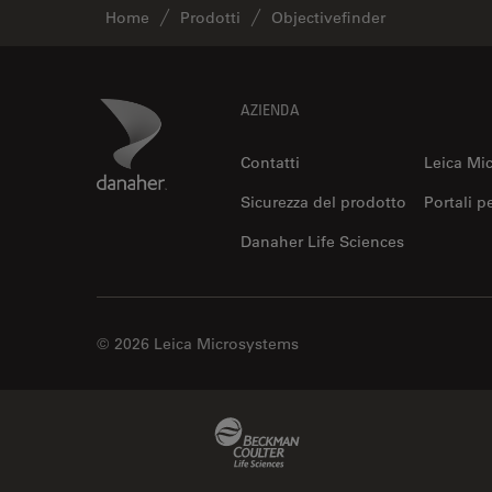
Home
Prodotti
Objectivefinder
Footer
Danaher Logo
AZIENDA
Contatti
Leica Mi
Sicurezza del prodotto
Portali p
Danaher Life Sciences
© 2026 Leica Microsystems
Beckman Coulter Link