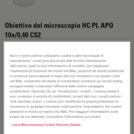
Obiettivo del microscopio HC PL APO
10x/0,40 CS2
N. prodotto 11506424
Noi e i nostri partner utilizziamo cookie e altre tecnologie di
L'obiettivo HC PL APO 10x/0,40 CS2 ha un
tracciamento, come pure alcuni dei dati fornitici direttamente
dall'utente, quali le sue informazioni di contatto, per migliorare
ingrandimento di 10X e un'apertura numerica di 0,4
l'esperienza di fruizione dei nostri siti Web, proporre all'utente pubblicità
mm. Adatto per l'analisi dei campioni a secco, è
e contenuti personalizzati in base alle sue interazioni con questi e altri
provvisto di filettatura M25, con una distanza di lavoro
siti Web, consentire all'utente di condividere contenuti sui social media,
svolgere analisi e misurare l'efficacia delle nostre campagne
libera di 2,56 mm e un FN pari a 25.
pubblicitarie. Facendo clic su "Accetta tutti i cookie", l'utente presta il
suo consenso e accetta di condividere i propri dati con i nostri partner
(link riportato sotto). L'utente può modificare le proprie preferenze di
consenso in qualsiasi momento nella sezione "Impostazioni dei cookie"
RICHIESTA DI PREVENTIVO
presente in fondo al nostro sito Web. Per maggiori informazioni sulle
prassi da noi adottate, consultare l'Informativa sui cookie
Leica Microsystems Cookie Partners Details
Scopri la soluzione perfetta. Esplora il