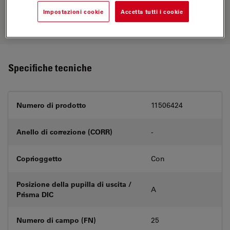
nostro
Objective Finder
, confronta le
Impostazioni cookie
Accetta tutti i cookie
alternative e trova l’opzione più
adatta alle tue esigenze.
Specifiche tecniche
Numero di prodotto
11506424
Anello di correzione (CORR)
-
Coprioggetto
Con
Posizione della pupilla di uscita /
A
Prisma DIC
Numero di campo (FN)
25