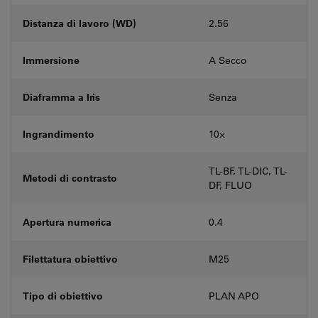
Distanza di lavoro (WD)
2.56
Immersione
A Secco
Diaframma a Iris
Senza
Ingrandimento
10⨉
TL-BF, TL-DIC, TL-
Metodi di contrasto
DF, FLUO
Apertura numerica
0.4
Filettatura obiettivo
M25
Tipo di obiettivo
PLAN APO