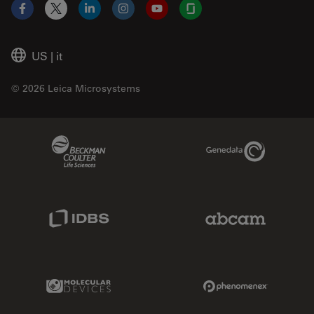
Facebook
X
LinkedIn
Instagram
YouTube
Glassdoor
US
|
it
© 2026 Leica Microsystems
Beckman Coulter Link
Genedata Link
IDBS Link
Abcam Limited
Molecular Devices Link
Phenomenex L