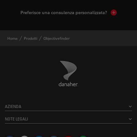
Preferisce una consulenza personalizzata?
Show local 
Home
Prodotti
Objectivefinder
Danaher Logo
Footer
AZIENDA
NOTE LEGALI