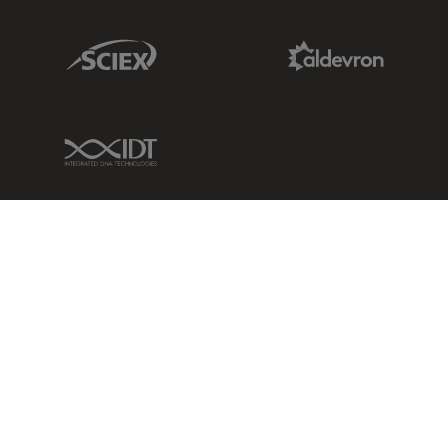
Sciex Link
Aldevron Link
IDT Link