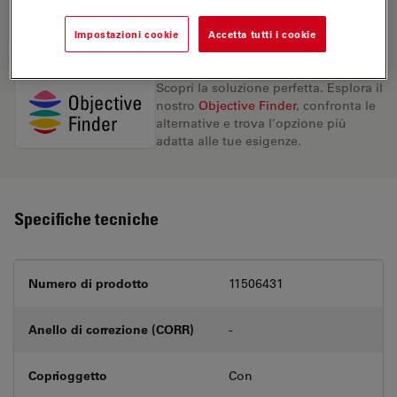
RICHIESTA DI PREVENTIVO
Impostazioni cookie
Accetta tutti i cookie
Scopri la soluzione perfetta. Esplora il
nostro
Objective Finder
, confronta le
alternative e trova l’opzione più
adatta alle tue esigenze.
Specifiche tecniche
Numero di prodotto
11506431
Anello di correzione (CORR)
-
Coprioggetto
Con