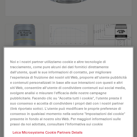
Obiettivo del microscopio HC PL FLUOTAR
Noi e i nostri partner utilizziamo cookie e altre tecnologie di
tracciamento, come pure alcuni dei dati fornitici direttamente
10x/0,32
dall'utente, quali le sue informazioni di contatto, per migliorare
l'esperienza di fruizione dei nostri siti Web, proporre all'utente pubblicità
e contenuti personalizzati in base alle sue interazioni con questi e altri
N. prodotto 11506431
siti Web, consentire all'utente di condividere contenuti sui social media,
svolgere analisi e misurare l'efficacia delle nostre campagne
L'obiettivo HC PL FLUOTAR 10x/0,32 ha un
pubblicitarie. Facendo clic su "Accetta tutti i cookie", l'utente presta il
ingrandimento di 10X e un'apertura numerica di 0,32
suo consenso e accetta di condividere i propri dati con i nostri partner
(link riportato sotto). L'utente può modificare le proprie preferenze di
mm. Adatto per l'analisi dei campioni a secco, è
consenso in qualsiasi momento nella sezione "Impostazioni dei cookie"
provvisto di filettatura M25, con una distanza di lavoro
presente in fondo al nostro sito Web. Per maggiori informazioni sulle
prassi da noi adottate, consultare l'Informativa sui cookie
libera di 11,2 mm e un FN pari a 25.
Leica Microsystems Cookie Partners Details