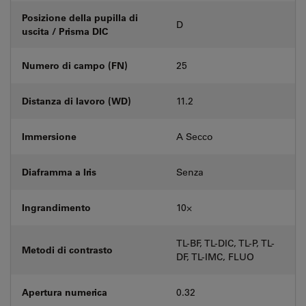
Posizione della pupilla di
D
uscita / Prisma DIC
Numero di campo (FN)
25
Distanza di lavoro (WD)
11.2
Immersione
A Secco
Diaframma a Iris
Senza
Ingrandimento
10⨉
TL-BF, TL-DIC, TL-P, TL-
Metodi di contrasto
DF, TL-IMC, FLUO
Apertura numerica
0.32