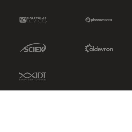
Molecular Devices Link
Phenomenex L
Sciex Link
Aldevron Link
IDT Link