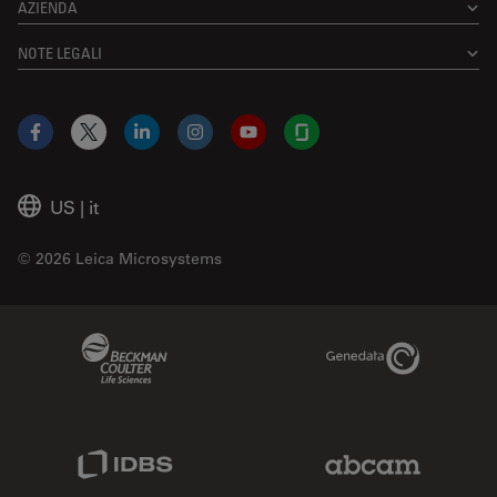
AZIENDA
NOTE LEGALI
Facebook
X
LinkedIn
Instagram
YouTube
Glassdoor
US
|
it
© 2026 Leica Microsystems
Beckman Coulter Link
Genedata Link
IDBS Link
Abcam Limited