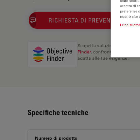
delle nostre
accetta di c
preferenze 
nostro sito 
RICHIESTA DI PREVENTIVO
Leica Micro
Scopri la soluzione perfetta. 
Finder
, confronta le alternati
adatta alle tue esigenze.
Specifiche tecniche
Numero di prodotto