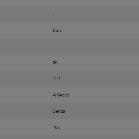
-
Con
-
25
11.2
A Secco
Senza
10⨉