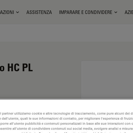
AZIONI
ASSISTENZA
IMPARARE E CONDIVIDERE
AZI
io HC PL
andimento di 10X e
ri partner utilizziamo cookie e altre tecnologie di tracciamento, come pure alcuni dei da
nalisi dei campioni a
 dall'utente, quali le sue informazioni di contatto, per migliorare l'esperienza di fruizi
tanza di lavoro libera di
oporre all'utente pubblicità e contenuti personalizzati in base alle sue interazioni con q
nsentire all'utente di condividere contenuti sui social media, svolgere analisi e misurar