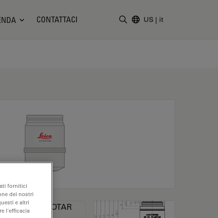
CONTATTACI
ENDA
US
|
it
Inserire il termine di ricerc
ti fornitici
one dei nostri
uesti e altri
e l'efficacia