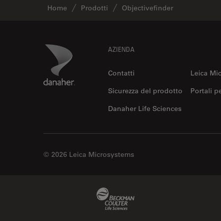
Home
Prodotti
Objectivefinder
Footer
Danaher Logo
AZIENDA
Contatti
Leica Mi
Sicurezza del prodotto
Portali p
Danaher Life Sciences
© 2026 Leica Microsystems
Beckman Coulter Link