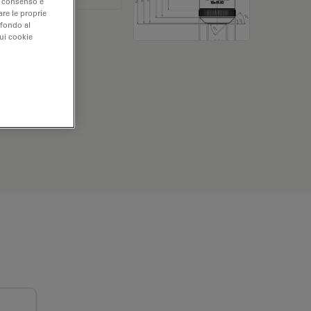
uo consenso e
are le proprie
 fondo al
sui cookie