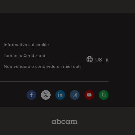
Informativa sui cookie
Termini e Condizioni
US
|
it
Non vendere o condividere i miei dati
Facebook
X
LinkedIn
Instagram
YouTube
Glassdoor
Abcam Limited Link