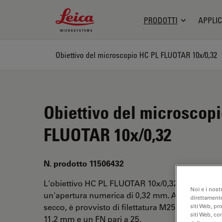
Leica Microsystems Logo
PRODOTTI
APPLIC
Obiettivo del microscopio HC PL FLUOTAR 10x/0,32
Obiettivo del microscop
FLUOTAR 10x/0,32
N. prodotto 11506432
L'obiettivo HC PL FLUOTAR 10x/0,32 ha un ingr
Noi e i nost
un'apertura numerica di 0,32 mm. Adatto per l'a
direttamente
secco, è provvisto di filettatura M25, con una dis
siti Web, pr
siti Web, co
11,2 mm e un FN pari a 25.