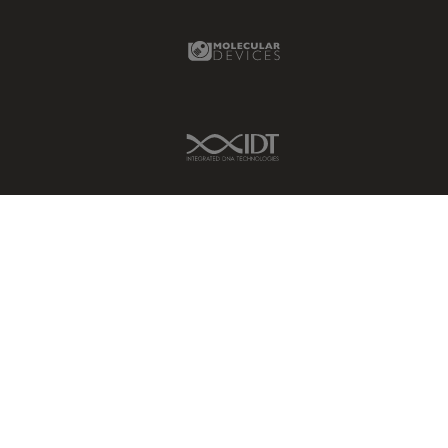
Molecular Devices Link
IDT Link