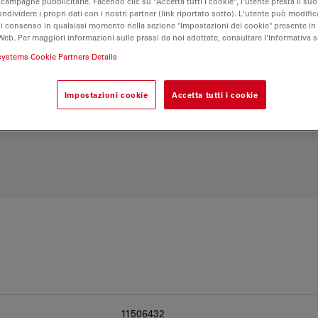
 campagne pubblicitarie. Facendo clic su "Accetta tutti i cookie", l'utente presta il s
ondividere i propri dati con i nostri partner (link riportato sotto). L'utente può modific
di consenso in qualsiasi momento nella sezione "Impostazioni dei cookie" presente in
Web. Per maggiori informazioni sulle prassi da noi adottate, consultare l'Informativa 
systems Cookie Partners Details
Impostazioni cookie
Accetta tutti i cookie
Esplora il nostro
Objective
ve e trova l’opzione più
11506432