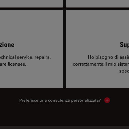
zione
Sup
hnical service, repairs,
Ho bisogno di assi
are licenses.
correttamente il mio sist
spec
Preferisce una consulenza personalizzata?
Show local 