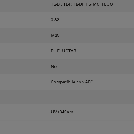
TL-BF, TL-P, TL-DF, TL-IMC, FLUO
0.32
M25
PL FLUOTAR
No
Compatibile con AFC
UV (340nm)