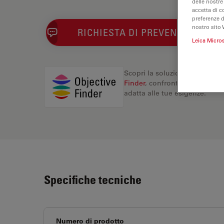
delle nostre
accetta di c
preferenze 
nostro sito 
RICHIESTA DI PREVENTIVO
Leica Micro
Scopri la soluzione perfetta. 
Finder
, confronta le alternati
adatta alle tue esigenze.
Specifiche tecniche
Numero di prodotto