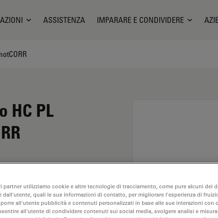
AZIONI
ASSISTENZA
IMPARARE E CONDIVIDERE
AZI
 motCORR
io HC PL
ORR
a un ingrandimento di
ri partner utilizziamo cookie e altre tecnologie di tracciamento, come pure alcuni dei da
ando l'analisi dei
 dall'utente, quali le sue informazioni di contatto, per migliorare l'esperienza di fruizi
isto di filettatura M25,
oporre all'utente pubblicità e contenuti personalizzati in base alle sue interazioni con q
nsentire all'utente di condividere contenuti sui social media, svolgere analisi e misurar
n FN pari a 25.