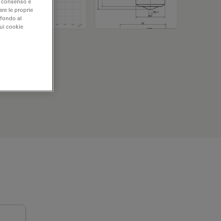
uo consenso e
are le proprie
 fondo al
sui cookie