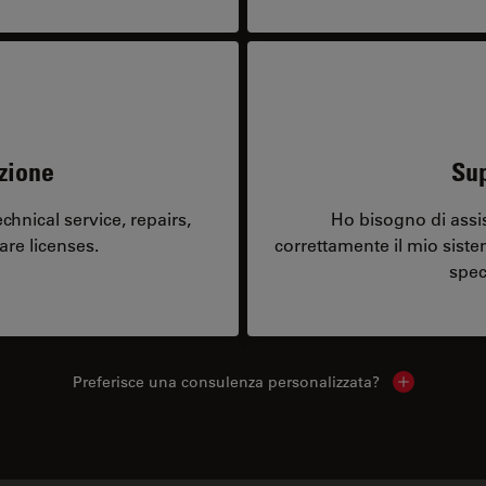
zione
Sup
hnical service, repairs,
Ho bisogno di assi
are licenses.
correttamente il mio sist
spec
Preferisce una consulenza personalizzata?
Show local 