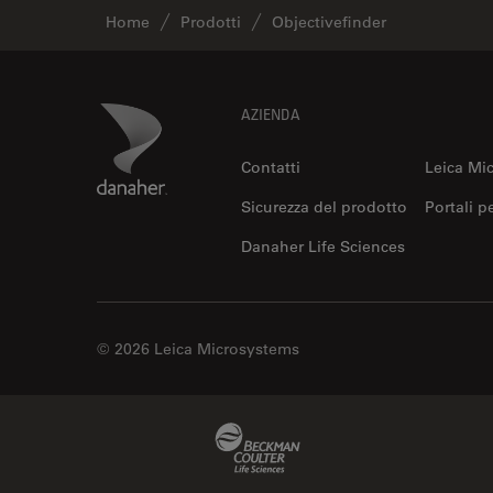
Home
Prodotti
Objectivefinder
Footer
Danaher Logo
AZIENDA
Contatti
Leica Mi
Sicurezza del prodotto
Portali p
Danaher Life Sciences
© 2026 Leica Microsystems
Beckman Coulter Link