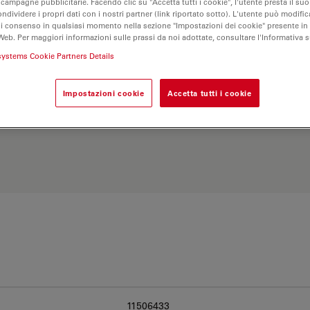
 campagne pubblicitarie. Facendo clic su "Accetta tutti i cookie", l'utente presta il s
ondividere i propri dati con i nostri partner (link riportato sotto). L'utente può modific
di consenso in qualsiasi momento nella sezione "Impostazioni dei cookie" presente in
Web. Per maggiori informazioni sulle prassi da noi adottate, consultare l'Informativa 
systems Cookie Partners Details
Impostazioni cookie
Accetta tutti i cookie
Esplora il nostro
Objective
ve e trova l’opzione più
11506433