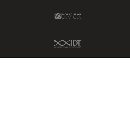
Molecular Devices Link
IDT Link