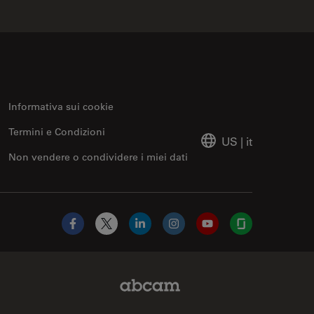
Informativa sui cookie
Termini e Condizioni
US
|
it
Non vendere o condividere i miei dati
Facebook
X
LinkedIn
Instagram
YouTube
Glassdoor
Abcam Limited Link