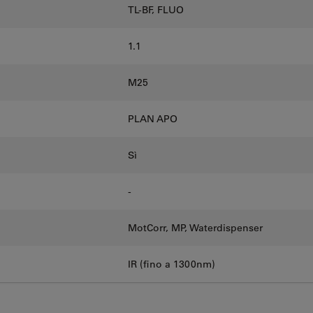
TL-BF, FLUO
1.1
M25
PLAN APO
Sì
-
MotCorr, MP, Waterdispenser
IR (fino a 1300nm)