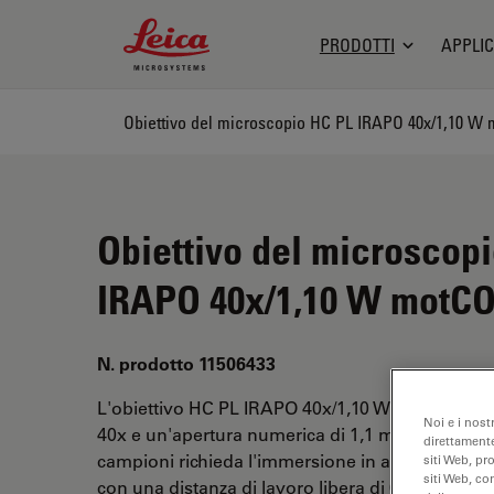
Leica Microsystems Logo
PRODOTTI
APPLIC
Obiettivo del microscopio HC PL IRAPO 40x/1,10 W
Obiettivo del microscop
IRAPO 40x/1,10 W motC
N. prodotto 11506433
L'obiettivo HC PL IRAPO 40x/1,10 W motCORR h
Noi e i nost
40x e un'apertura numerica di 1,1 mm. Adatto qu
direttamente
campioni richieda l'immersione in acqua, è provv
siti Web, pr
siti Web, co
con una distanza di lavoro libera di 0,63 mm e u