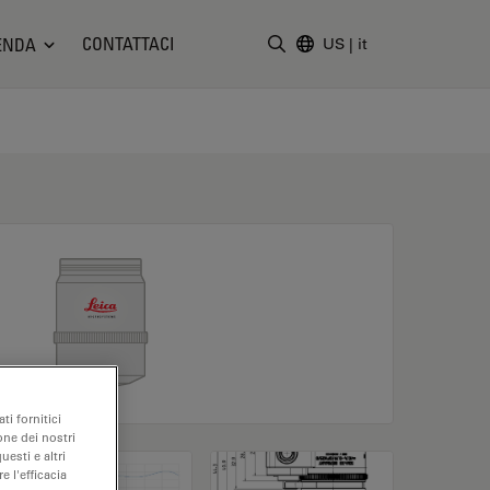
CONTATTACI
ENDA
US
|
it
Inserire il termine di ricerc
ti fornitici
one dei nostri
uesti e altri
e l'efficacia