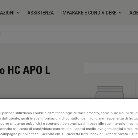
AZIONI
ASSISTENZA
IMPARARE E CONDIVIDERE
AZI
I
io HC APO L
ri partner utilizziamo cookie e altre tecnologie di tracciamento, come pure alcuni dei da
 dall'utente, quali le sue informazioni di contatto, per migliorare l'esperienza di fruizi
oporre all'utente pubblicità e contenuti personalizzati in base alle sue interazioni con q
nsentire all'utente di condividere contenuti sui social media, svolgere analisi e misurar
Esplora il nostro
Objective
 campagne pubblicitarie. Facendo clic su "Accetta tutti i cookie", l'utente presta il s