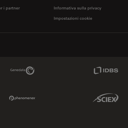
er i partner
Informativa sulla privacy
Impostazioni cookie
Genedata Link
IDBS Link
Phenomenex Link
Sciex Link