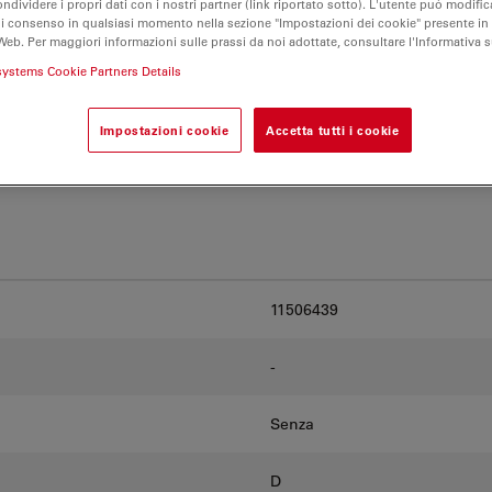
ondividere i propri dati con i nostri partner (link riportato sotto). L'utente può modific
ve e trova l’opzione più
di consenso in qualsiasi momento nella sezione "Impostazioni dei cookie" presente in
Web. Per maggiori informazioni sulle prassi da noi adottate, consultare l'Informativa 
systems Cookie Partners Details
Impostazioni cookie
Accetta tutti i cookie
11506439
-
Senza
D