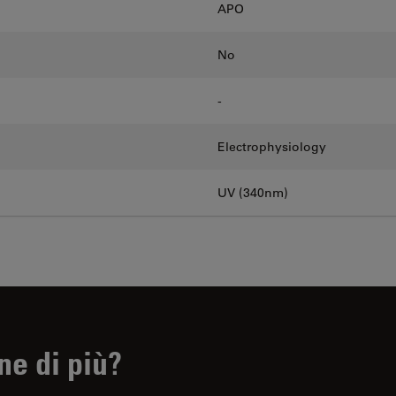
APO
No
-
Electrophysiology
UV (340nm)
ne di più?