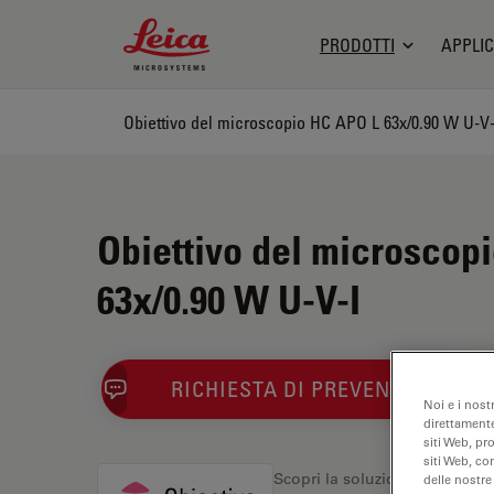
Leica Microsystems Logo
PRODOTTI
APPLIC
Obiettivo del microscopio HC APO L 63x/0.90 W U-V-
Obiettivo del microscop
63x/0.90 W U-V-I
RICHIESTA DI PREVENTIVO
Noi e i nost
direttamente
siti Web, pr
siti Web, co
Scopri la soluzione perfetta. 
delle nostre