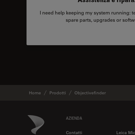
I need help keeping my system running: tec
spare parts, upgrades or softw
Home
Prodotti
Objectivefinder
Footer
Danaher Logo
AZIENDA
Contatti
Leica Mi