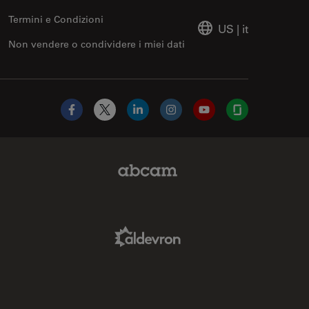
Termini e Condizioni
US
|
it
Non vendere o condividere i miei dati
Facebook
X
LinkedIn
Instagram
YouTube
Glassdoor
Abcam Limited Link
Aldevron Link