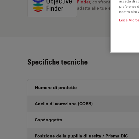
accetta di c
Finder
, confronta le alternati
preferenze 
adatta alle tue esigenze.
nostro sito 
Leica Micro
Specifiche tecniche
Numero di prodotto
Anello di correzione (CORR)
Coprioggetto
Posizione della pupilla di uscita / Prisma DIC