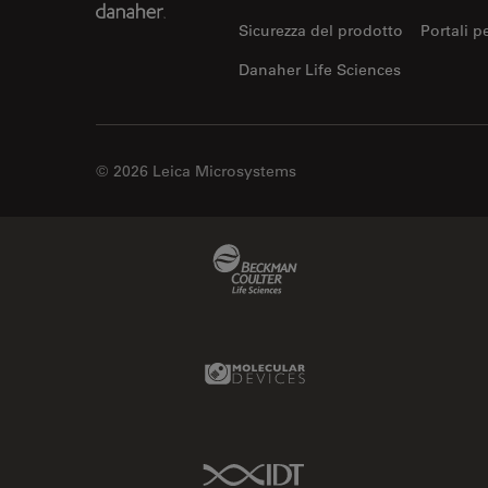
Sicurezza del prodotto
Portali p
Danaher Life Sciences
© 2026 Leica Microsystems
Beckman Coulter Link
Molecular Devices Link
IDT Link