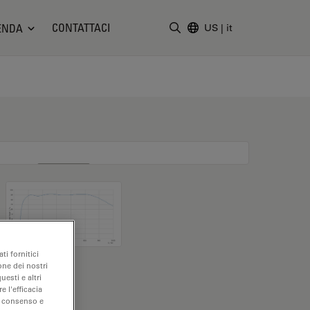
CONTATTACI
ENDA
US
|
it
Inserire il termine di ricerc
ti fornitici
one dei nostri
uesti e altri
e l'efficacia
uo consenso e