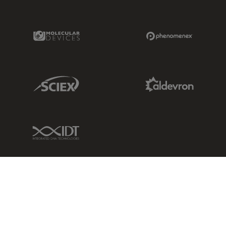
Molecular Devices Link
Phenomenex L
Sciex Link
Aldevron Link
IDT Link