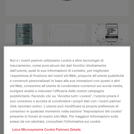
Obiettivo del microscopio HC PL FLUOTAR
Noi e i nostri partner utilizziamo cookie e altre tecnologie di
tracciamento, come pure alcuni dei dati fornitici direttamente
20x/0,55 PH2
dall'utente, quali le sue informazioni di contatto, per migliorare
l'esperienza di fruizione dei nostri siti Web, proporre all'utente pubblicità
e contenuti personalizzati in base alle sue interazioni con questi e altri
N. prodotto 11506518
siti Web, consentire all'utente di condividere contenuti sui social media,
svolgere analisi e misurare l'efficacia delle nostre campagne
L'obiettivo HC PL FLUOTAR 20x/0,55 PH2 ha un
pubblicitarie. Facendo clic su "Accetta tutti i cookie", l'utente presta il
ingrandimento di 20X e un'apertura numerica di 0,55
suo consenso e accetta di condividere i propri dati con i nostri partner
(link riportato sotto). L'utente può modificare le proprie preferenze di
mm. Adatto per l'analisi dei campioni a secco, è
consenso in qualsiasi momento nella sezione "Impostazioni dei cookie"
provvisto di filettatura M25, con una distanza di lavoro
presente in fondo al nostro sito Web. Per maggiori informazioni sulle
prassi da noi adottate, consultare l'Informativa sui cookie
libera di 1,2 mm e un FN pari a 25.
Leica Microsystems Cookie Partners Details