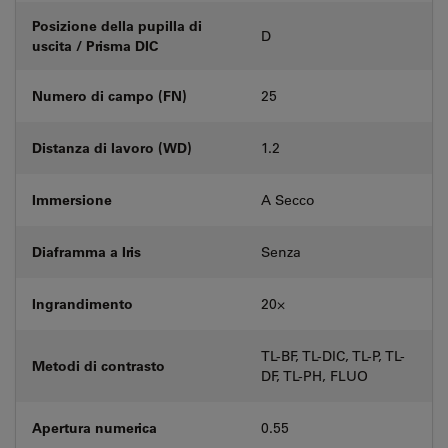
Posizione della pupilla di
D
uscita / Prisma DIC
Numero di campo (FN)
25
Distanza di lavoro (WD)
1.2
Immersione
A Secco
Diaframma a Iris
Senza
Ingrandimento
20⨉
TL-BF, TL-DIC, TL-P, TL-
Metodi di contrasto
DF, TL-PH, FLUO
Apertura numerica
0.55