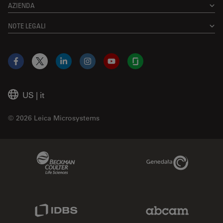
AZIENDA
NOTE LEGALI
Facebook
X
LinkedIn
Instagram
YouTube
Glassdoor
US
|
it
© 2026 Leica Microsystems
Beckman Coulter Link
Genedata Link
IDBS Link
Abcam Limited