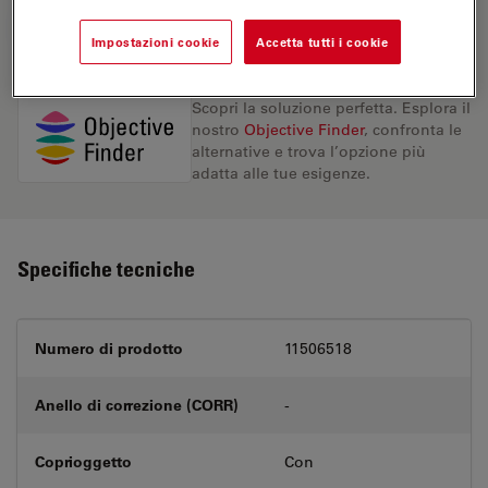
RICHIESTA DI PREVENTIVO
Impostazioni cookie
Accetta tutti i cookie
Scopri la soluzione perfetta. Esplora il
nostro
Objective Finder
, confronta le
alternative e trova l’opzione più
adatta alle tue esigenze.
Specifiche tecniche
Numero di prodotto
11506518
Anello di correzione (CORR)
-
Coprioggetto
Con