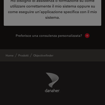
Ho bisogno di assistenza o formazione su come
utilizzare correttamente il mio sistema oppure su
come eseguire un’applicazione specifica con il mio
sistema.
Preferisce una consulenza personalizzata?
Show local 
Home
Prodotti
Objectivefinder
Danaher Logo
Footer