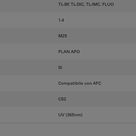
TL-BF, TL-DIC, TL-IMC, FLUO
1.4
M25
PLAN APO
Sì
Compatibile con AFC
CS2
UV (365nm)