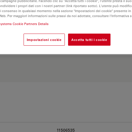
 campagne pubblicitarie. Facendo clic su "Accetta tutti i cookie", l'utente presta il s
ondividere i propri dati con i nostri partner (link riportato sotto). L'utente può modific
di consenso in qualsiasi momento nella sezione "Impostazioni dei cookie" presente in
Web. Per maggiori informazioni sulle prassi da noi adottate, consultare l'Informativa 
systems Cookie Partners Details
Impostazioni cookie
Accetta tutti i cookie
Esplora il nostro
Objective
ve e trova l’opzione più
11506535