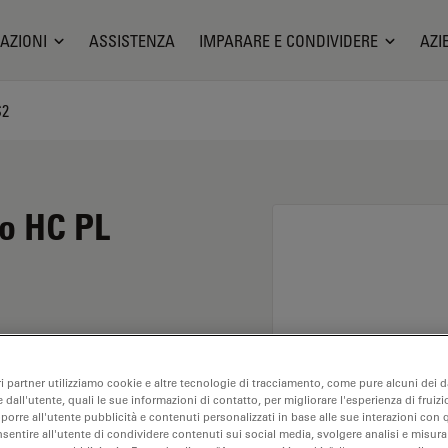
AZIONI
ASSISTENZA
IMPARARE E CONDIVIDERE
AZI
S2
io HC PL
ngrandimento di 63X e
ri partner utilizziamo cookie e altre tecnologie di tracciamento, come pure alcuni dei da
enti con materiali in
 dall'utente, quali le sue informazioni di contatto, per migliorare l'esperienza di fruizi
5, con una distanza di
oporre all'utente pubblicità e contenuti personalizzati in base alle sue interazioni con q
nsentire all'utente di condividere contenuti sui social media, svolgere analisi e misurar