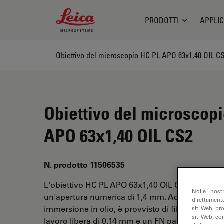
Leica Microsystems Logo
PRODOTTI
APPLIC
Obiettivo del microscopio HC PL APO 63x1,40 OIL C
Obiettivo del microscop
APO 63x1,40 OIL CS2
N. prodotto 11506535
L'obiettivo HC PL APO 63x1,40 OIL CS2 ha un i
Noi e i nost
un'apertura numerica di 1,4 mm. Adatto per ambi
direttamente
immersione in olio, è provvisto di filettatura M2
siti Web, pr
siti Web, co
lavoro libera di 0,14 mm e un FN pari a 22.