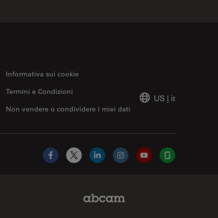
Informativa sui cookie
Termini e Condizioni
US
|
it
Non vendere o condividere i miei dati
Facebook
X
LinkedIn
Instagram
YouTube
Glassdoor
Abcam Limited Link