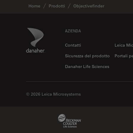
Home
Prodotti
Objectivefinder
Footer
Danaher Logo
AZIENDA
Contatti
Leica Mi
Sicurezza del prodotto
Portali p
Danaher Life Sciences
© 2026 Leica Microsystems
Beckman Coulter Link