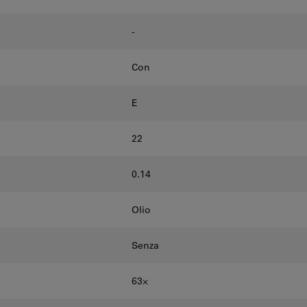
-
Con
E
22
0.14
Olio
Senza
63⨉