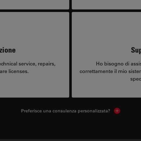
zione
Sup
hnical service, repairs,
Ho bisogno di assi
are licenses.
correttamente il mio sist
spec
Preferisce una consulenza personalizzata?
Show local 