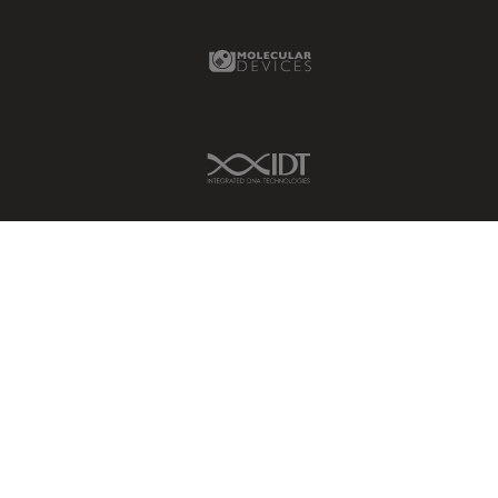
Molecular Devices Link
IDT Link