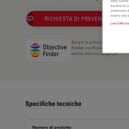
delle nostre
accetta di c
preferenze 
nostro sito 
RICHIESTA DI PREVENTIVO
Leica Micro
Scopri la soluzione perfetta. 
Finder
, confronta le alternati
adatta alle tue esigenze.
Specifiche tecniche
Numero di prodotto