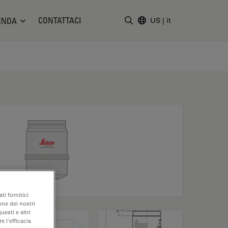
CONTATTACI
ENDA
US
|
it
Inserire il termine di ricerc
ti fornitici
one dei nostri
uesti e altri
e l'efficacia