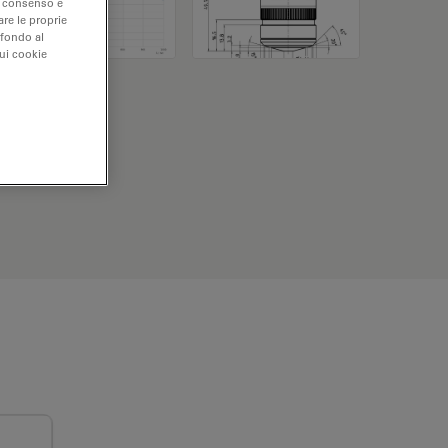
uo consenso e
are le proprie
 fondo al
sui cookie