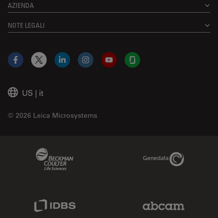
AZIENDA
NOTE LEGALI
Facebook
X
LinkedIn
Instagram
YouTube
Glassdoor
US
|
it
© 2026 Leica Microsystems
Beckman Coulter Link
Genedata Link
IDBS Link
Abcam Limited