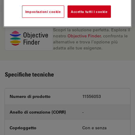
RICHIESTA DI PREVENTIVO
Impostazioni cookie
Accetta tutti i cookie
Scopri la soluzione perfetta. Esplora il
nostro
Objective Finder
, confronta le
alternative e trova l’opzione più
adatta alle tue esigenze.
Specifiche tecniche
Numero di prodotto
11556053
Anello di correzione (CORR)
-
Coprioggetto
Con e senza