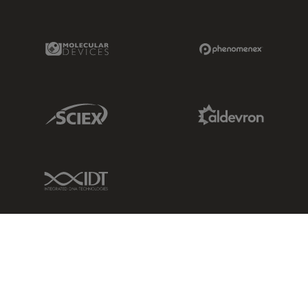
Molecular Devices Link
Phenomenex L
Sciex Link
Aldevron Link
IDT Link