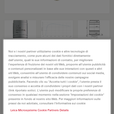
Obiettivo del microscopio N PLAN
Noi e i nostri partner utilizziamo cookie e altre tecnologie di
tracciamento, come pure alcuni dei dati fornitici direttamente
100x/1,25 OIL POL
dall'utente, quali le sue informazioni di contatto, per migliorare
l'esperienza di fruizione dei nostri siti Web, proporre all'utente pubblicità
e contenuti personalizzati in base alle sue interazioni con questi e altri
N. prodotto 11556053
siti Web, consentire all'utente di condividere contenuti sui social media,
svolgere analisi e misurare l'efficacia delle nostre campagne
L'obiettivo N PLAN 100x/1,25 OIL POL ha un
pubblicitarie. Facendo clic su "Accetta tutti i cookie", l'utente presta il
ingrandimento di 100X e un'apertura numerica di
suo consenso e accetta di condividere i propri dati con i nostri partner
(link riportato sotto). L'utente può modificare le proprie preferenze di
1,25mm. Per l'utilizzo in ambienti con materiale OIL ad
consenso in qualsiasi momento nella sezione "Impostazioni dei cookie"
immersione e dotato di un filetto obiettivo M25 con
presente in fondo al nostro sito Web. Per maggiori informazioni sulle
prassi da noi adottate, consultare l'Informativa sui cookie
una distanza di lavoro libera di 0,12 mm e un FN di 22.
Leica Microsystems Cookie Partners Details