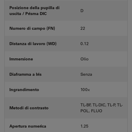
Posizione della pupilla di
D
uscita / Prisma DIC
Numero di campo (FN)
22
Distanza di lavoro (WD)
0.12
Immersione
Olio
Diaframma a Iris
Senza
Ingrandimento
100⨉
TL-BF, TL-DIC, TL-P, TL-
Metodi di contrasto
POL, FLUO
Apertura numerica
1.25