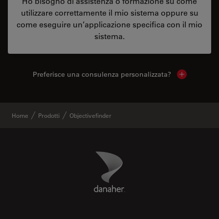
Ho bisogno di assistenza o formazione su come
utilizzare correttamente il mio sistema oppure su
come eseguire un’applicazione specifica con il mio
sistema.
Preferisce una consulenza personalizzata?
Show local 
Home
Prodotti
Objectivefinder
Danaher Logo
Footer