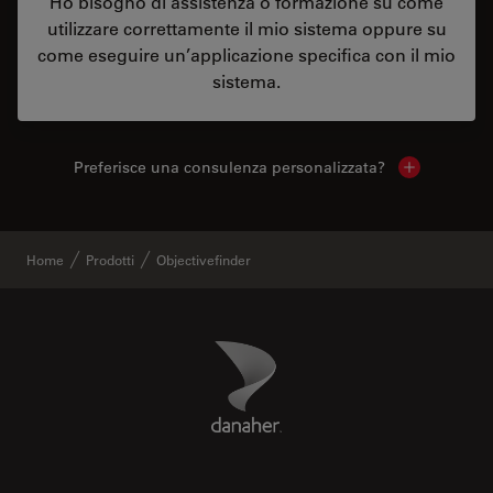
Ho bisogno di assistenza o formazione su come
utilizzare correttamente il mio sistema oppure su
come eseguire un’applicazione specifica con il mio
sistema.
Preferisce una consulenza personalizzata?
Show local 
Home
Prodotti
Objectivefinder
Danaher Logo
Footer