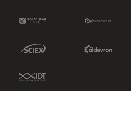
Molecular Devices Link
Phenomenex L
Sciex Link
Aldevron Link
IDT Link