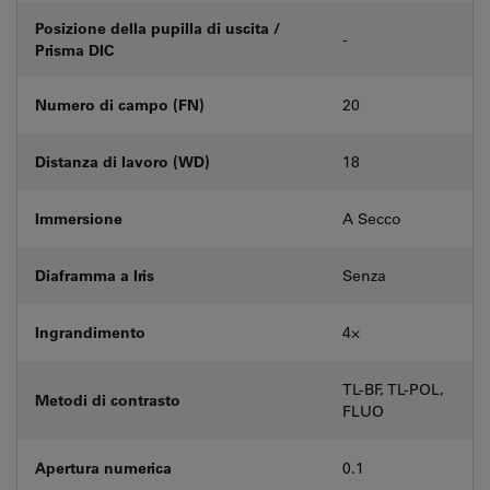
Posizione della pupilla di uscita /
-
Prisma DIC
Numero di campo (FN)
20
Distanza di lavoro (WD)
18
Immersione
A Secco
Diaframma a Iris
Senza
Ingrandimento
4⨉
TL-BF, TL-POL,
Metodi di contrasto
FLUO
Apertura numerica
0.1