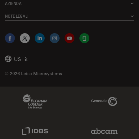
AZIENDA
NOTE LEGALI
Facebook
X
LinkedIn
Instagram
YouTube
Glassdoor
US
|
it
© 2026 Leica Microsystems
Beckman Coulter Link
Genedata Link
IDBS Link
Abcam Limited