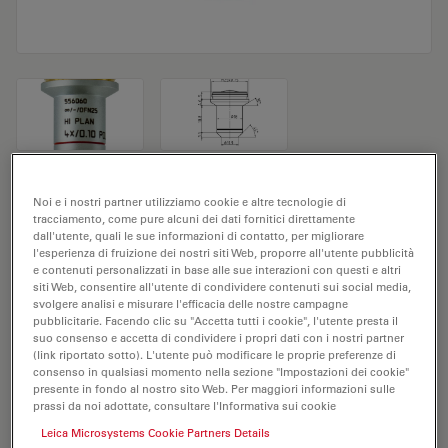
Obiettivo del microscopio HI PLAN 4x/0,10
Noi e i nostri partner utilizziamo cookie e altre tecnologie di
tracciamento, come pure alcuni dei dati fornitici direttamente
POL
dall'utente, quali le sue informazioni di contatto, per migliorare
l'esperienza di fruizione dei nostri siti Web, proporre all'utente pubblicità
e contenuti personalizzati in base alle sue interazioni con questi e altri
N. prodotto 11556060
siti Web, consentire all'utente di condividere contenuti sui social media,
svolgere analisi e misurare l'efficacia delle nostre campagne
L'obiettivo HI PLAN 4x/0,10 POL ha un ingrandimento
pubblicitarie. Facendo clic su "Accetta tutti i cookie", l'utente presta il
di 4X e un'apertura numerica di 0,1 mm. Adatto per
suo consenso e accetta di condividere i propri dati con i nostri partner
(link riportato sotto). L'utente può modificare le proprie preferenze di
l'analisi dei campioni a secco, è provvisto di filettatura
consenso in qualsiasi momento nella sezione "Impostazioni dei cookie"
M25, con una distanza di lavoro libera di 18 mm e un
presente in fondo al nostro sito Web. Per maggiori informazioni sulle
prassi da noi adottate, consultare l'Informativa sui cookie
FN pari a 20.
Leica Microsystems Cookie Partners Details