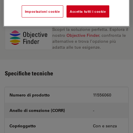
RICHIESTA DI PREVENTIVO
Impostazioni cookie
Accetta tutti i cookie
Scopri la soluzione perfetta. Esplora il
nostro
Objective Finder
, confronta le
alternative e trova l’opzione più
adatta alle tue esigenze.
Specifiche tecniche
Numero di prodotto
11556060
Anello di correzione (CORR)
-
Coprioggetto
Con e senza