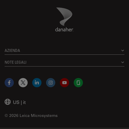
Danaher Logo
Footer
AZIENDA
NOTE LEGALI
Facebook
X
LinkedIn
Instagram
YouTube
Glassdoor
US
|
it
© 2026 Leica Microsystems