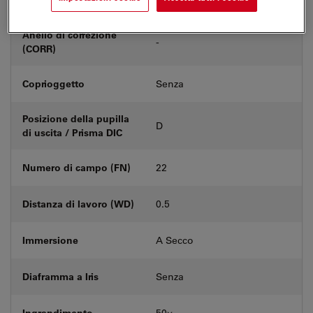
Anello di correzione
-
(CORR)
Coprioggetto
Senza
Posizione della pupilla
D
di uscita / Prisma DIC
Numero di campo (FN)
22
Distanza di lavoro (WD)
0.5
Immersione
A Secco
Diaframma a Iris
Senza
Ingrandimento
50⨉