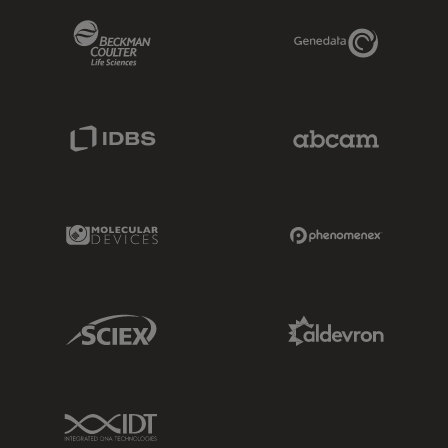
Beckman Coulter Link
Genedata Link
IDBS Link
Abcam Limited
Molecular Devices Link
Phenomenex L
Sciex Link
Aldevron Link
IDT Link