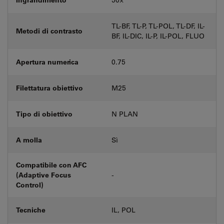
TL-BF, TL-P, TL-POL, TL-DF, IL-
Metodi di contrasto
BF, IL-DIC, IL-P, IL-POL, FLUO
Apertura numerica
0.75
Filettatura obiettivo
M25
Tipo di obiettivo
N PLAN
A molla
Sì
Compatibile con AFC
(Adaptive Focus
-
Control)
Tecniche
IL, POL