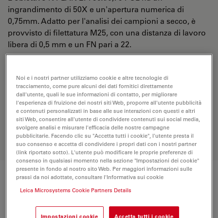
ingrandimento di 50X e un'apertura numerica di
0,75mm. Adatto per l'analisi dei campioni a secco, è
provvisto di filettatura M25, con una distanza di lavoro
libera di 0,5 mm e un FN pari a 22.
RICHIESTA DI PREVENTIVO
Noi e i nostri partner utilizziamo cookie e altre tecnologie di
tracciamento, come pure alcuni dei dati fornitici direttamente
dall'utente, quali le sue informazioni di contatto, per migliorare
l'esperienza di fruizione dei nostri siti Web, proporre all'utente pubblicità
Scopri la soluzione perfetta. Esplora il
e contenuti personalizzati in base alle sue interazioni con questi e altri
siti Web, consentire all'utente di condividere contenuti sui social media,
nostro
Objective Finder
, confronta le
svolgere analisi e misurare l'efficacia delle nostre campagne
alternative e trova l’opzione più
pubblicitarie. Facendo clic su "Accetta tutti i cookie", l'utente presta il
adatta alle tue esigenze.
suo consenso e accetta di condividere i propri dati con i nostri partner
(link riportato sotto). L'utente può modificare le proprie preferenze di
consenso in qualsiasi momento nella sezione "Impostazioni dei cookie"
presente in fondo al nostro sito Web. Per maggiori informazioni sulle
prassi da noi adottate, consultare l'Informativa sui cookie
Specifiche tecniche
Leica Microsystems Cookie Partners Details
Impostazioni cookie
Accetta tutti i cookie
Numero di prodotto
11556073