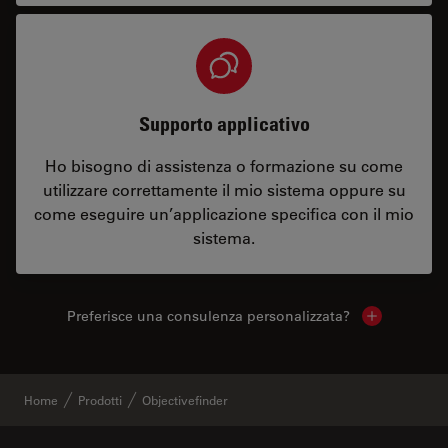
Supporto applicativo
Ho bisogno di assistenza o formazione su come
utilizzare correttamente il mio sistema oppure su
come eseguire un’applicazione specifica con il mio
sistema.
Preferisce una consulenza personalizzata?
Show local 
Home
Prodotti
Objectivefinder