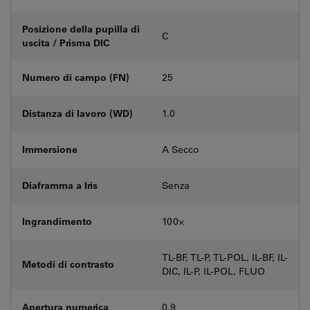
Posizione della pupilla di
C
uscita / Prisma DIC
Numero di campo (FN)
25
Distanza di lavoro (WD)
1.0
Immersione
A Secco
Diaframma a Iris
Senza
Ingrandimento
100⨉
TL-BF, TL-P, TL-POL, IL-BF, IL-
Metodi di contrasto
DIC, IL-P, IL-POL, FLUO
Apertura numerica
0.9