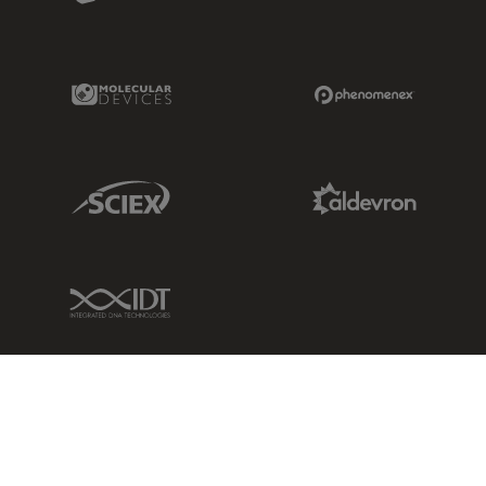
Molecular Devices Link
Phenomenex L
Sciex Link
Aldevron Link
IDT Link