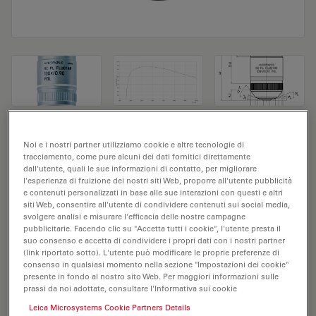
Obiettivo del microscopio HC PL FLUOTAR
Noi e i nostri partner utilizziamo cookie e altre tecnologie di
tracciamento, come pure alcuni dei dati fornitici direttamente
100x/0,90 POL
dall'utente, quali le sue informazioni di contatto, per migliorare
l'esperienza di fruizione dei nostri siti Web, proporre all'utente pubblicità
N. prodotto 11556079
e contenuti personalizzati in base alle sue interazioni con questi e altri
siti Web, consentire all'utente di condividere contenuti sui social media,
svolgere analisi e misurare l'efficacia delle nostre campagne
L'obiettivo HC PL FLUOTAR 100x/0,90 POL ha un
pubblicitarie. Facendo clic su "Accetta tutti i cookie", l'utente presta il
ingrandimento di 100X e un'apertura numerica di
suo consenso e accetta di condividere i propri dati con i nostri partner
(link riportato sotto). L'utente può modificare le proprie preferenze di
0,9mm. Adatto per l'analisi dei campioni a secco, è
consenso in qualsiasi momento nella sezione "Impostazioni dei cookie"
provvisto di filettatura M25, con una distanza di lavoro
presente in fondo al nostro sito Web. Per maggiori informazioni sulle
libera di 1,0 mm e un FN pari a 25.
prassi da noi adottate, consultare l'Informativa sui cookie
Leica Microsystems Cookie Partners Details