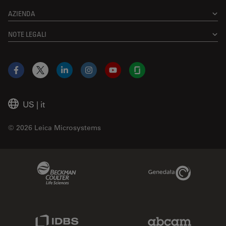
AZIENDA
NOTE LEGALI
Facebook
X
LinkedIn
Instagram
YouTube
Glassdoor
US
|
it
© 2026 Leica Microsystems
Beckman Coulter Link
Genedata Link
IDBS Link
Abcam Limited