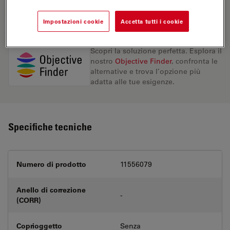
RICHIESTA DI PREVENTIVO
Impostazioni cookie
Accetta tutti i cookie
Scopri la soluzione perfetta. Esplora il
nostro
Objective Finder
, confronta le
alternative e trova l’opzione più
adatta alle tue esigenze.
Specifiche tecniche
Numero di prodotto
11556079
Anello di correzione
-
(CORR)
Coprioggetto
Senza