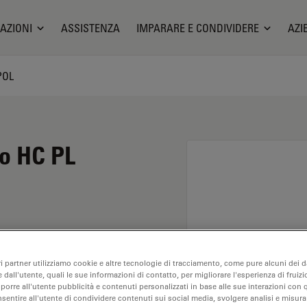
AZIONI
ASSISTENZA
IMPARARE E CONDIVIDERE
AZI
POL
io HC PL
ingrandimento di 40X e
ri partner utilizziamo cookie e altre tecnologie di tracciamento, come pure alcuni dei da
lisi dei campioni a
 dall'utente, quali le sue informazioni di contatto, per migliorare l'esperienza di fruizi
tanza di lavoro libera di
oporre all'utente pubblicità e contenuti personalizzati in base alle sue interazioni con q
nsentire all'utente di condividere contenuti sui social media, svolgere analisi e misurar