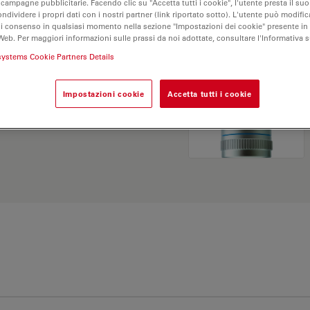
 campagne pubblicitarie. Facendo clic su "Accetta tutti i cookie", l'utente presta il s
ondividere i propri dati con i nostri partner (link riportato sotto). L'utente può modific
di consenso in qualsiasi momento nella sezione "Impostazioni dei cookie" presente in
Web. Per maggiori informazioni sulle prassi da noi adottate, consultare l'Informativa 
systems Cookie Partners Details
Impostazioni cookie
Accetta tutti i cookie
Esplora il nostro
Objective
ve e trova l’opzione più