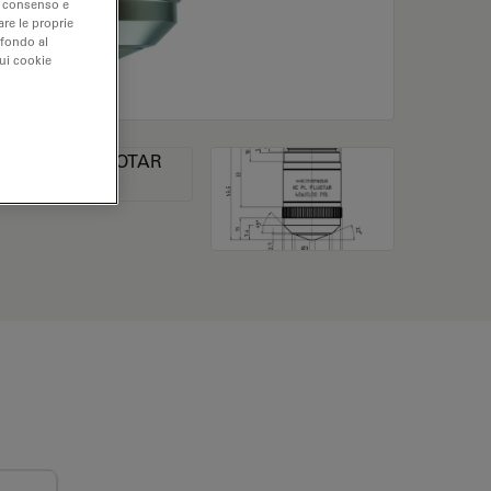
uo consenso e
are le proprie
 fondo al
sui cookie