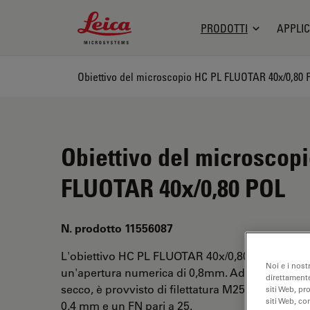
Leica Microsystems Logo
PRODOTTI
APPLIC
Obiettivo del microscopio HC PL FLUOTAR 40x/0,80 
Obiettivo del microscop
FLUOTAR 40x/0,80 POL
N. prodotto 11556087
L'obiettivo HC PL FLUOTAR 40x/0,80 POL ha un 
Noi e i nost
un'apertura numerica di 0,8mm. Adatto per l'ana
direttamente
secco, è provvisto di filettatura M25, con una dis
siti Web, pr
siti Web, co
0,4 mm e un FN pari a 25.