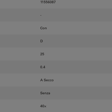
11556087
-
Con
D
25
0.4
A Secco
Senza
40⨉