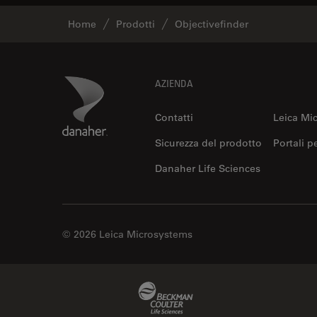
Home
Prodotti
Objectivefinder
Footer
Danaher Logo
AZIENDA
Contatti
Leica Mi
Sicurezza del prodotto
Portali p
Danaher Life Sciences
© 2026 Leica Microsystems
Beckman Coulter Link