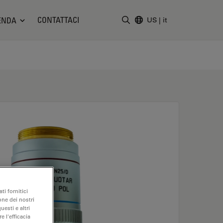
CONTATTACI
ENDA
US
|
it
Inserire il termine di ricerc
ti fornitici
one dei nostri
uesti e altri
e l'efficacia