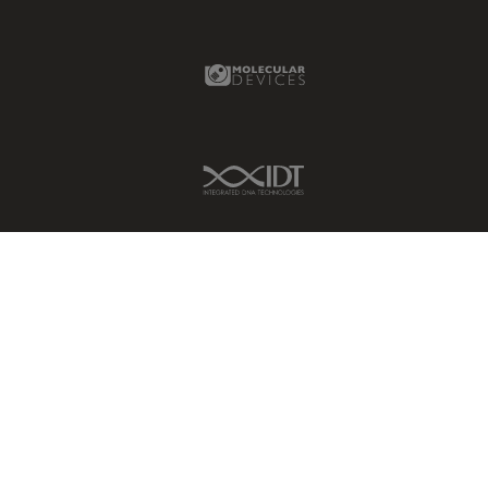
Molecular Devices Link
IDT Link