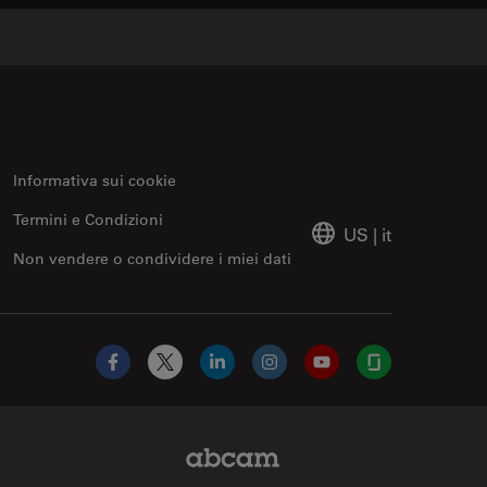
Informativa sui cookie
Termini e Condizioni
US
|
it
Non vendere o condividere i miei dati
Facebook
X
LinkedIn
Instagram
YouTube
Glassdoor
Abcam Limited Link