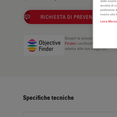
delle nostre
accetta di c
preferenze 
nostro sito 
RICHIESTA DI PREVENTIVO
Leica Micro
Scopri la soluzione perfetta. 
Finder
, confronta le alternati
adatta alle tue esigenze.
Specifiche tecniche