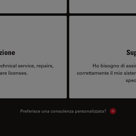
zione
Sup
hnical service, repairs,
Ho bisogno di assi
are licenses.
correttamente il mio sist
spec
Preferisce una consulenza personalizzata?
Show local 