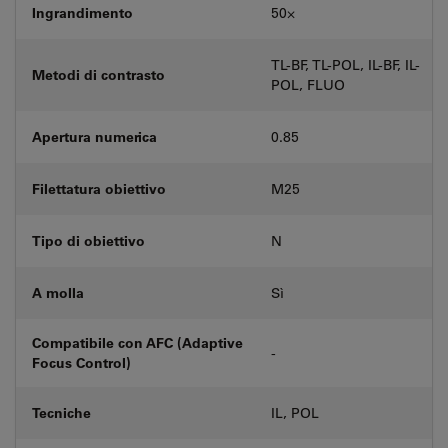
Ingrandimento
50⨉
TL-BF, TL-POL, IL-BF, IL-
Metodi di contrasto
POL, FLUO
Apertura numerica
0.85
Filettatura obiettivo
M25
Tipo di obiettivo
N
A molla
Sì
Compatibile con AFC (Adaptive
-
Focus Control)
Tecniche
IL, POL