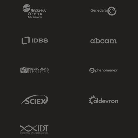
Beckman Coulter Link
Genedata Link
IDBS Link
Abcam Limited
Molecular Devices Link
Phenomenex L
Sciex Link
Aldevron Link
IDT Link