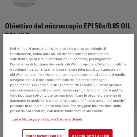
Obiettivo del microscopio EPI 50x/0.85 OIL
POL XLR
Noi e i nostri partner utilizziamo cookie e altre tecnologie di
tracciamento, come pure alcuni dei dati fornitici direttamente
RICHIESTA DI PREVENTIVO
dall'utente, quali le sue informazioni di contatto, per migliorare
l'esperienza di fruizione dei nostri siti Web, proporre all'utente pubblicità
e contenuti personalizzati in base alle sue interazioni con questi e altri
siti Web, consentire all'utente di condividere contenuti sui social media,
Scopri la soluzione perfetta. Esplora il
svolgere analisi e misurare l'efficacia delle nostre campagne
nostro
Objective Finder
, confronta le
pubblicitarie. Facendo clic su "Accetta tutti i cookie", l'utente presta il
suo consenso e accetta di condividere i propri dati con i nostri partner
alternative e trova l’opzione più
(link riportato sotto). L'utente può modificare le proprie preferenze di
adatta alle tue esigenze.
consenso in qualsiasi momento nella sezione "Impostazioni dei cookie"
presente in fondo al nostro sito Web. Per maggiori informazioni sulle
prassi da noi adottate, consultare l'Informativa sui cookie
Leica Microsystems Cookie Partners Details
Specifiche tecniche
Impostazioni cookie
Accetta tutti i cookie