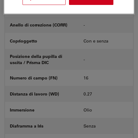
Numero di prodotto
11556090
Anello di correzione (CORR)
-
Coprioggetto
Con e senza
Posizione della pupilla di
-
uscita / Prisma DIC
Numero di campo (FN)
16
Distanza di lavoro (WD)
0.27
Immersione
Olio
Diaframma a Iris
Senza