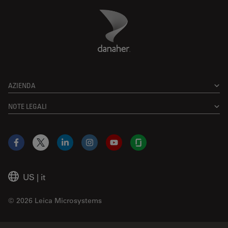
Danaher Logo
Footer
AZIENDA
NOTE LEGALI
Facebook
X
LinkedIn
Instagram
YouTube
Glassdoor
US
|
it
© 2026 Leica Microsystems