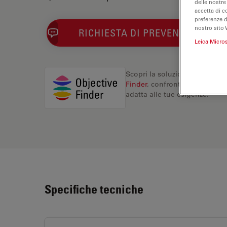
delle nostre
accetta di c
preferenze 
nostro sito 
RICHIESTA DI PREVENTIVO
Leica Micro
Scopri la soluzione perfetta. 
Finder
, confronta le alternati
adatta alle tue esigenze.
Specifiche tecniche