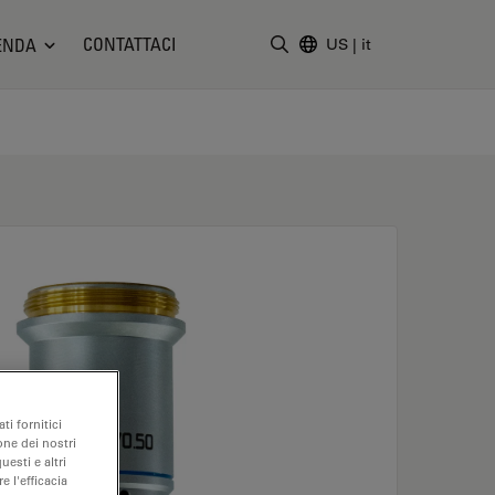
CONTATTACI
ENDA
US
|
it
Inserire il termine di ricerc
ti fornitici
one dei nostri
uesti e altri
e l'efficacia