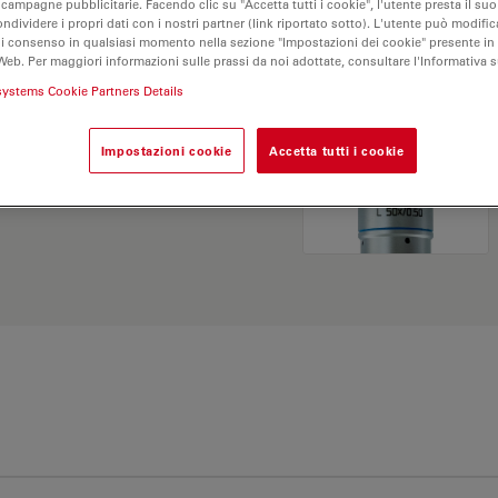
 campagne pubblicitarie. Facendo clic su "Accetta tutti i cookie", l'utente presta il s
ondividere i propri dati con i nostri partner (link riportato sotto). L'utente può modific
di consenso in qualsiasi momento nella sezione "Impostazioni dei cookie" presente in
Web. Per maggiori informazioni sulle prassi da noi adottate, consultare l'Informativa 
systems Cookie Partners Details
Impostazioni cookie
Accetta tutti i cookie
Esplora il nostro
Objective
ve e trova l’opzione più