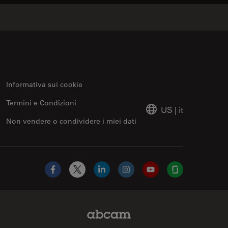
Informativa sui cookie
Termini e Condizioni
US
|
it
Non vendere o condividere i miei dati
Facebook
X
LinkedIn
Instagram
YouTube
Glassdoor
Abcam Limited Link