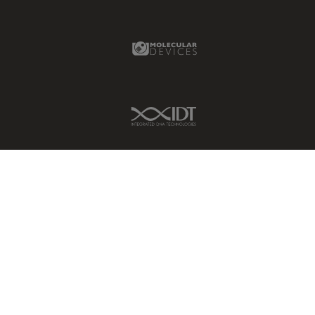
Molecular Devices Link
IDT Link