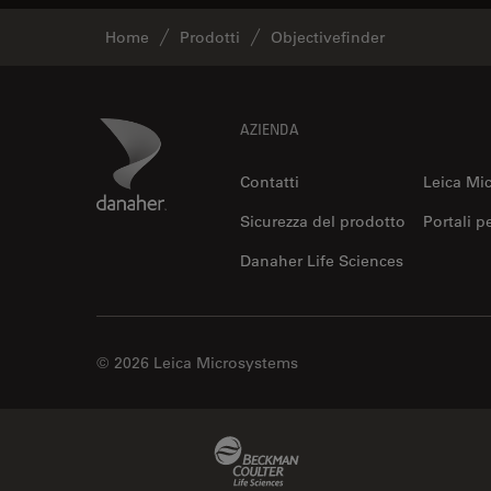
Home
Prodotti
Objectivefinder
Footer
Danaher Logo
AZIENDA
Contatti
Leica Mi
Sicurezza del prodotto
Portali p
Danaher Life Sciences
© 2026 Leica Microsystems
Beckman Coulter Link