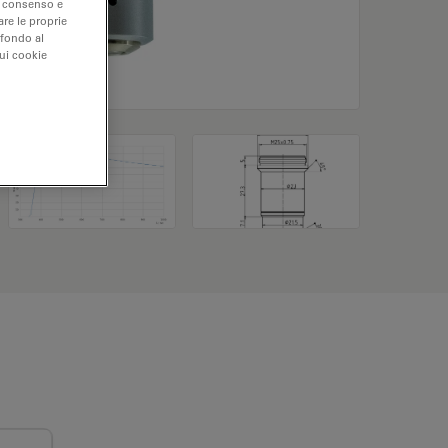
uo consenso e
are le proprie
 fondo al
sui cookie