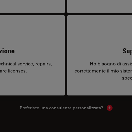
zione
Sup
hnical service, repairs,
Ho bisogno di assi
are licenses.
correttamente il mio sist
spec
Preferisce una consulenza personalizzata?
Show local 