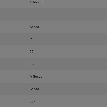
11566036
-
Senza
C
22
8.2
A Secco
Senza
50⨉