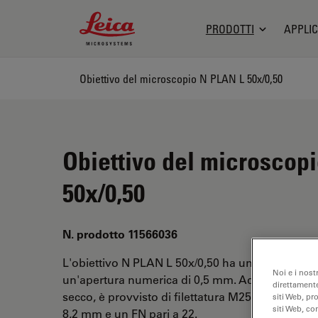
Leica Microsystems Logo
PRODOTTI
APPLIC
Obiettivo del microscopio N PLAN L 50x/0,50
Obiettivo del microscop
50x/0,50
N. prodotto 11566036
L'obiettivo N PLAN L 50x/0,50 ha un ingrandime
Noi e i nost
un'apertura numerica di 0,5 mm. Adatto per l'ana
direttamente
secco, è provvisto di filettatura M25, con una dis
siti Web, pr
siti Web, co
8,2 mm e un FN pari a 22.