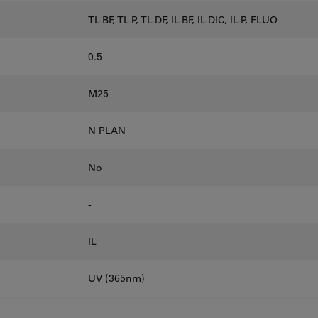
TL-BF, TL-P, TL-DF, IL-BF, IL-DIC, IL-P, FLUO
0.5
M25
N PLAN
No
-
IL
UV (365nm)