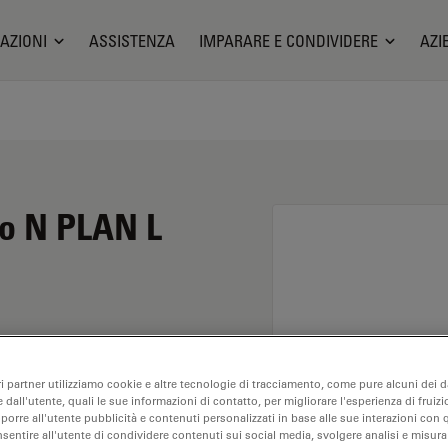
AZIONI
ASSISTENZA
IMPARARE E CONDIVIDERE
AZI
io N PLAN L
nto di 50X e
ri partner utilizziamo cookie e altre tecnologie di tracciamento, come pure alcuni dei da
lisi dei campioni a
 dall'utente, quali le sue informazioni di contatto, per migliorare l'esperienza di fruizi
tanza di lavoro libera di
oporre all'utente pubblicità e contenuti personalizzati in base alle sue interazioni con q
nsentire all'utente di condividere contenuti sui social media, svolgere analisi e misurar