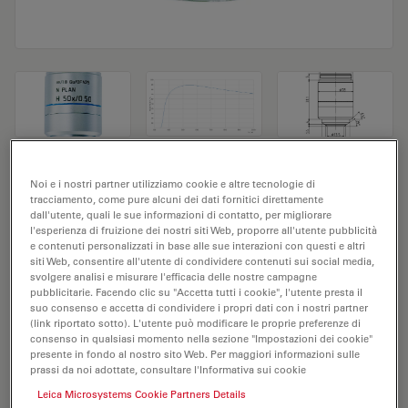
Obiettivo del microscopio N PLAN H
Noi e i nostri partner utilizziamo cookie e altre tecnologie di
tracciamento, come pure alcuni dei dati fornitici direttamente
50x/0,50
dall'utente, quali le sue informazioni di contatto, per migliorare
l'esperienza di fruizione dei nostri siti Web, proporre all'utente pubblicità
e contenuti personalizzati in base alle sue interazioni con questi e altri
N. prodotto 11566040
siti Web, consentire all'utente di condividere contenuti sui social media,
svolgere analisi e misurare l'efficacia delle nostre campagne
L'obiettivo N PLAN H 50x/0,50 ha un ingrandimento di
pubblicitarie. Facendo clic su "Accetta tutti i cookie", l'utente presta il
50X e un'apertura numerica di 0,5 mm. Adatto per
suo consenso e accetta di condividere i propri dati con i nostri partner
(link riportato sotto). L'utente può modificare le proprie preferenze di
l'analisi dei campioni a secco, è provvisto di filettatura
consenso in qualsiasi momento nella sezione "Impostazioni dei cookie"
M25, con una distanza di lavoro libera di 7,1 mm e un
presente in fondo al nostro sito Web. Per maggiori informazioni sulle
prassi da noi adottate, consultare l'Informativa sui cookie
FN pari a 22.
Leica Microsystems Cookie Partners Details