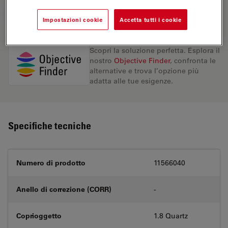
RICHIESTA DI PREVENTIVO
Impostazioni cookie
Accetta tutti i cookie
Scopri la soluzione perfetta. Esplora il
nostro
Objective Finder
, confronta le
alternative e trova l’opzione più
adatta alle tue esigenze.
Specifiche tecniche
Numero di prodotto
11566040
Anello di correzione (CORR)
-
Coprioggetto
1.8 Quartz