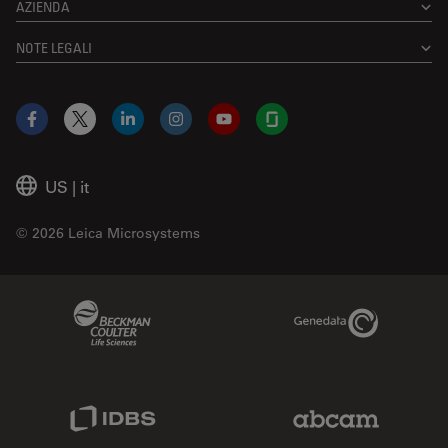
AZIENDA
NOTE LEGALI
Facebook
X
LinkedIn
Instagram
YouTube
Glassdoor
US
|
it
© 2026 Leica Microsystems
Beckman Coulter Link
Genedata Link
IDBS Link
Abcam Limited