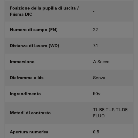
Posizione della pupilla di uscita /
-
Prisma DIC
Numero di campo (FN)
22
Distanza di lavoro (WD)
7.1
Immersione
A Secco
Diaframma a Iris
Senza
Ingrandimento
50⨉
TL-BF, TL-P, TL-DF,
Metodi di contrasto
FLUO
Apertura numerica
0.5