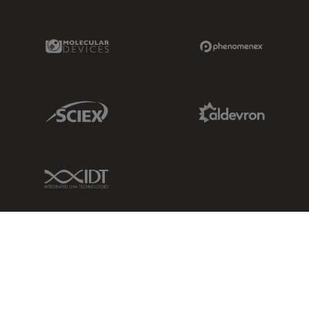
Molecular Devices Link
Phenomenex L
Sciex Link
Aldevron Link
IDT Link