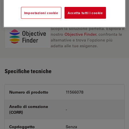
RICHIESTA DI PREVENTIVO
Impostazioni cookie
Accetta tutti i cookie
Scopri la soluzione perfetta. Esplora il
nostro
Objective Finder
, confronta le
alternative e trova l’opzione più
adatta alle tue esigenze.
Specifiche tecniche
Numero di prodotto
11566078
Anello di correzione
-
(CORR)
Coprioggetto
Senza