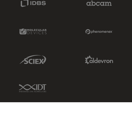
Molecular Devices Link
Phenomenex L
Sciex Link
Aldevron Link
IDT Link