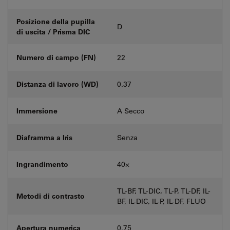
Posizione della pupilla
D
di uscita / Prisma DIC
Numero di campo (FN)
22
Distanza di lavoro (WD)
0.37
Immersione
A Secco
Diaframma a Iris
Senza
Ingrandimento
40⨉
TL-BF, TL-DIC, TL-P, TL-DF, IL-
Metodi di contrasto
BF, IL-DIC, IL-P, IL-DF, FLUO
Apertura numerica
0.75