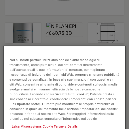
Obiettivo del microscopio N PLAN EPI
Noi e i nostri partner utilizziamo cookie e altre tecnologie di
40x/0,75 BD
tracciamento, come pure alcuni dei dati fornitici direttamente
dall'utente, quali le sue informazioni di contatto, per migliorare
l'esperienza di fruizione dei nostri siti Web, proporre all'utente pubblicità
N. prodotto 11566078
e contenuti personalizzati in base alle sue interazioni con questi e altri
siti Web, consentire all'utente di condividere contenuti sui social media,
svolgere analisi e misurare l'efficacia delle nostre campagne
L'obiettivo N PLAN EPI 40x/0,75 BD ha un
pubblicitarie. Facendo clic su "Accetta tutti i cookie", l'utente presta il
ingrandimento di 40X e un'apertura numerica di
suo consenso e accetta di condividere i propri dati con i nostri partner
0,75mm. Adatto per l'analisi dei campioni a secco, è
(link riportato sotto). L'utente può modificare le proprie preferenze di
consenso in qualsiasi momento nella sezione "Impostazioni dei cookie"
provvisto di filettatura M32, con una distanza di lavoro
presente in fondo al nostro sito Web. Per maggiori informazioni sulle
libera di 0,37 mm e un FN pari a 22.
prassi da noi adottate, consultare l'Informativa sui cookie
Leica Microsystems Cookie Partners Details