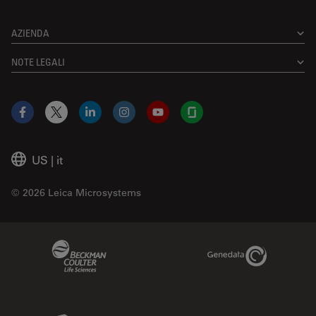
AZIENDA
NOTE LEGALI
Facebook
X
LinkedIn
Instagram
YouTube
Glassdoor
US
|
it
© 2026 Leica Microsystems
Beckman Coulter Link
Genedata Link
IDBS Link
Abcam Limited