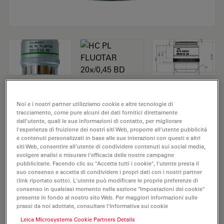
Obiettivo del microscopio HC PL FLUOTAR
Noi e i nostri partner utilizziamo cookie e altre tecnologie di
tracciamento, come pure alcuni dei dati fornitici direttamente
20x/0,45 BD
dall'utente, quali le sue informazioni di contatto, per migliorare
l'esperienza di fruizione dei nostri siti Web, proporre all'utente pubblicità
N. prodotto 11566509
e contenuti personalizzati in base alle sue interazioni con questi e altri
siti Web, consentire all'utente di condividere contenuti sui social media,
svolgere analisi e misurare l'efficacia delle nostre campagne
L'obiettivo HC PL FLUOTAR 20x/0,45 BD ha un
pubblicitarie. Facendo clic su "Accetta tutti i cookie", l'utente presta il
ingrandimento di 20X e un'apertura numerica di 0,45
suo consenso e accetta di condividere i propri dati con i nostri partner
(link riportato sotto). L'utente può modificare le proprie preferenze di
mm. Adatto per l'analisi dei campioni a secco, è
consenso in qualsiasi momento nella sezione "Impostazioni dei cookie"
provvisto di filettatura M32, con una distanza di lavoro
presente in fondo al nostro sito Web. Per maggiori informazioni sulle
libera di 3,0 mm e un FN pari a 25.
prassi da noi adottate, consultare l'Informativa sui cookie
Leica Microsystems Cookie Partners Details