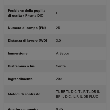
Posizione della pupilla
C
di uscita / Prisma DIC
Numero di campo (FN)
25
Distanza di lavoro (WD)
3.0
Immersione
A Secco
Diaframma a Iris
Senza
Ingrandimento
20⨉
TL-BF, TL-DIC, TL-P, TL-DF, IL-
Metodi di contrasto
BF, IL-DIC, IL-P, IL-DF, FLUO
Apertura numerica
0.45