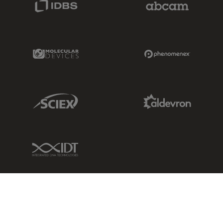
Molecular Devices Link
Phenomenex L
Sciex Link
Aldevron Link
IDT Link