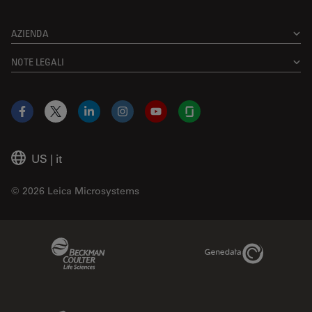
AZIENDA
NOTE LEGALI
Facebook
X
LinkedIn
Instagram
YouTube
Glassdoor
US
|
it
© 2026 Leica Microsystems
Beckman Coulter Link
Genedata Link
IDBS Link
Abcam Limited