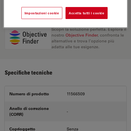
RICHIESTA DI PREVENTIVO
Impostazioni cookie
Accetta tutti i cookie
Scopri la soluzione perfetta. Esplora il
nostro
Objective Finder
, confronta le
alternative e trova l’opzione più
adatta alle tue esigenze.
Specifiche tecniche
Numero di prodotto
11566509
Anello di correzione
-
(CORR)
Coprioggetto
Senza