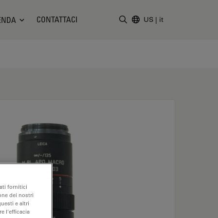
CONTATTACI
ENDA
US
|
it
Inserire il termine di ricerc
ti fornitici
one dei nostri
uesti e altri
e l'efficacia