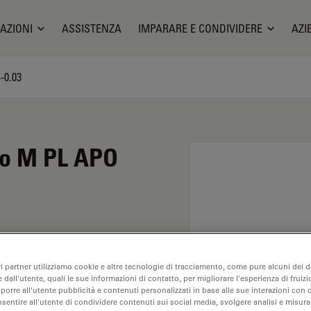
AZIONI
ASSISTENZA
IMPARARE E CONDIVIDERE
AZI
-0.03
io M PL APO
 ingrandimento di 4X e
ri partner utilizziamo cookie e altre tecnologie di tracciamento, come pure alcuni dei da
alisi dei campioni a
 dall'utente, quali le sue informazioni di contatto, per migliorare l'esperienza di fruizi
tanza di lavoro libera di
oporre all'utente pubblicità e contenuti personalizzati in base alle sue interazioni con q
nsentire all'utente di condividere contenuti sui social media, svolgere analisi e misurar