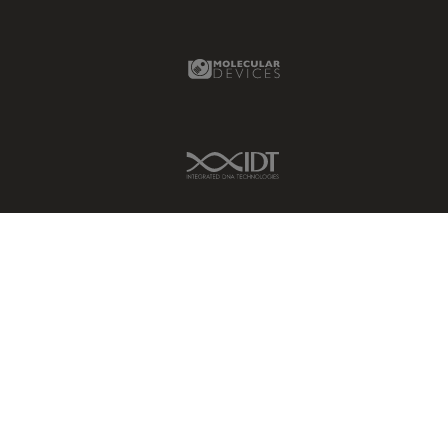
Molecular Devices Link
IDT Link