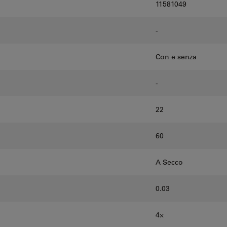
11581049
-
Con e senza
-
22
60
A Secco
0.03
4⨉