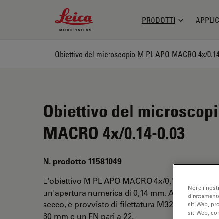
Leica Microsystems Logo
PRODOTTI
APPLIC
Obiettivo del microscopio M PL APO MACRO 4x/0.14
Obiettivo del microscop
MACRO 4x/0.14-0.03
N. prodotto 11581049
L'obiettivo M PL APO MACRO 4x/0,14-0,03 ha un
Noi e i nost
un'apertura numerica di 0,14 mm. Adatto per l'an
direttamente
secco, è provvisto di filettatura M32, con una dis
siti Web, pr
siti Web, co
60 mm e un FN pari a 22.