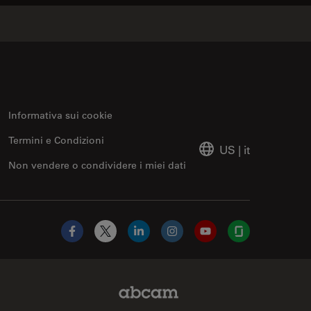
Informativa sui cookie
Termini e Condizioni
US
|
it
Non vendere o condividere i miei dati
Facebook
X
LinkedIn
Instagram
YouTube
Glassdoor
Abcam Limited Link