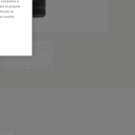
uo consenso e
are le proprie
 fondo al
sui cookie