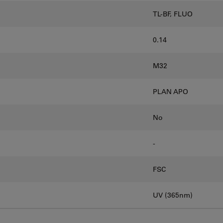
TL-BF, FLUO
0.14
M32
PLAN APO
No
-
FSC
UV (365nm)