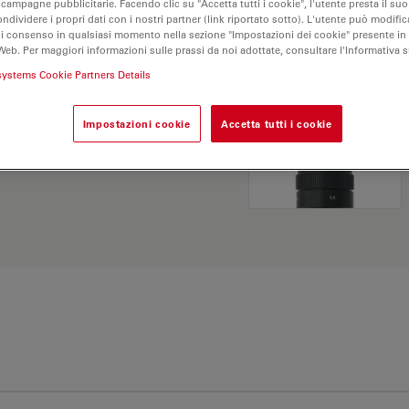
 campagne pubblicitarie. Facendo clic su "Accetta tutti i cookie", l'utente presta il s
ondividere i propri dati con i nostri partner (link riportato sotto). L'utente può modific
di consenso in qualsiasi momento nella sezione "Impostazioni dei cookie" presente in
Web. Per maggiori informazioni sulle prassi da noi adottate, consultare l'Informativa 
systems Cookie Partners Details
Impostazioni cookie
Accetta tutti i cookie
Esplora il nostro
Objective
ve e trova l’opzione più