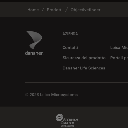
Home
Prodotti
Objectivefinder
Footer
Danaher Logo
AZIENDA
Contatti
Leica Mi
Sicurezza del prodotto
Portali p
Danaher Life Sciences
© 2026 Leica Microsystems
Beckman Coulter Link