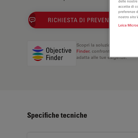
delle nostre
accetta di c
preferenze 
nostro sito 
RICHIESTA DI PREVENTIVO
Leica Micro
Scopri la soluzione perfetta. 
Finder
, confronta le alternati
adatta alle tue esigenze.
Specifiche tecniche