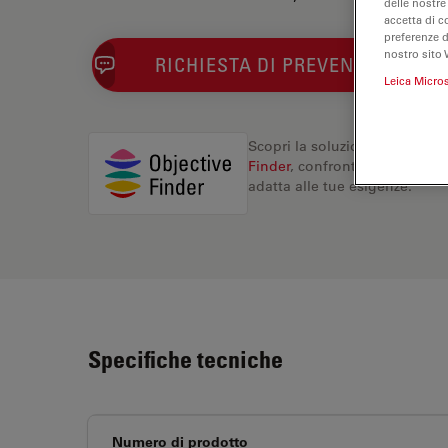
delle nostre
accetta di c
preferenze 
nostro sito 
RICHIESTA DI PREVENTIVO
Leica Micro
Scopri la soluzione perfetta. 
Finder
, confronta le alternati
adatta alle tue esigenze.
Specifiche tecniche
Numero di prodotto