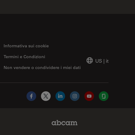
Informativa sui cookie
Termini e Condizioni
US
|
it
Non vendere o condividere i miei dati
Facebook
X
LinkedIn
Instagram
YouTube
Glassdoor
Abcam Limited Link