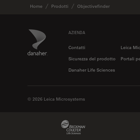
Home
Prodotti
Objectivefinder
Footer
Danaher Logo
AZIENDA
Contatti
Leica Mi
Sicurezza del prodotto
Portali p
Danaher Life Sciences
© 2026 Leica Microsystems
Beckman Coulter Link