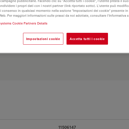
 campagne pubblicitarie. Facendo clic su "Accetta tutti i cookie", l'utente presta il s
ondividere i propri dati con i nostri partner (link riportato sotto). L'utente può modific
di consenso in qualsiasi momento nella sezione "Impostazioni dei cookie" presente in
Web. Per maggiori informazioni sulle prassi da noi adottate, consultare l'Informativa 
systems Cookie Partners Details
Impostazioni cookie
Accetta tutti i cookie
Esplora il nostro
Objective
ve e trova l’opzione più
11506147