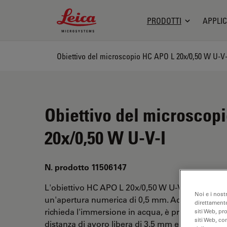
Leica Microsystems Logo
PRODOTTI
APPLIC
Obiettivo del microscopio HC APO L 20x/0,50 W U-V-
Obiettivo del microscop
20x/0,50 W U-V-I
N. prodotto 11506147
L'obiettivo HC APO L 20x/0,50 W U-V-I ha un in
Noi e i nost
un'apertura numerica di 0,5 mm. Adatto quando 
direttamente
richieda l'immersione in acqua, è provvisto di fi
siti Web, pr
siti Web, co
distanza di avoro libera di 3,5 mm e un FN pari a