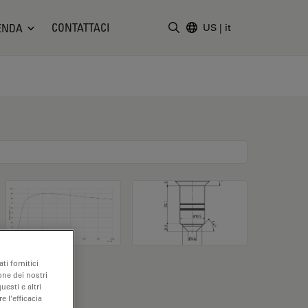
CONTATTACI
ENDA
US
|
it
Inserire il termine di ricerc
ti fornitici
one dei nostri
uesti e altri
e l'efficacia