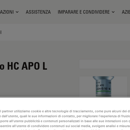
AZIONI
ASSISTENZA
IMPARARE E CONDIVIDERE
AZI
I
io HC APO L
grandimento di 20X e
ri partner utilizziamo cookie e altre tecnologie di tracciamento, come pure alcuni dei da
l'analisi dei campioni
 dall'utente, quali le sue informazioni di contatto, per migliorare l'esperienza di fruizi
lettatura M25, con una
oporre all'utente pubblicità e contenuti personalizzati in base alle sue interazioni con q
nsentire all'utente di condividere contenuti sui social media, svolgere analisi e misurar
 22.