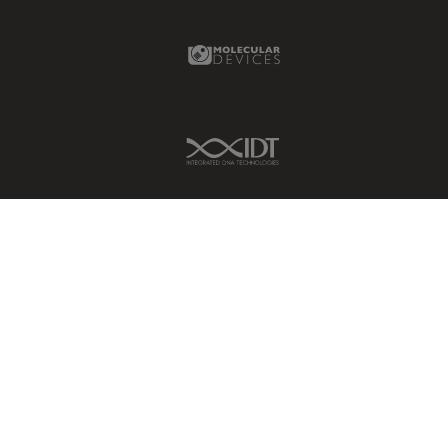
Molecular Devices Link
IDT Link