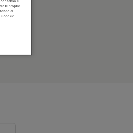
uo consenso e
are le proprie
 fondo al
sui cookie