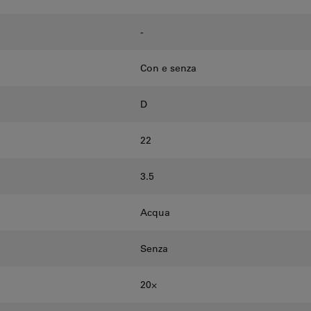
-
Con e senza
D
22
3.5
Acqua
Senza
20⨉