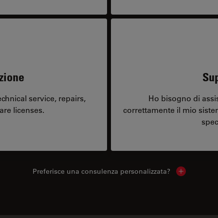
zione
Sup
hnical service, repairs,
Ho bisogno di assi
are licenses.
correttamente il mio sist
spec
Preferisce una consulenza personalizzata?
Show local 