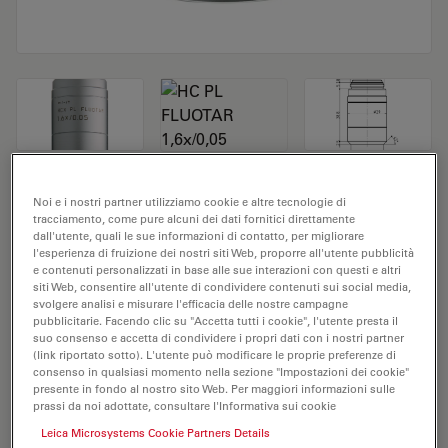
Obiettivo del microscopio HC PL FLUOTAR
Noi e i nostri partner utilizziamo cookie e altre tecnologie di
tracciamento, come pure alcuni dei dati fornitici direttamente
1,6x/0,05
dall'utente, quali le sue informazioni di contatto, per migliorare
l'esperienza di fruizione dei nostri siti Web, proporre all'utente pubblicità
e contenuti personalizzati in base alle sue interazioni con questi e altri
N. prodotto 11506234
siti Web, consentire all'utente di condividere contenuti sui social media,
svolgere analisi e misurare l'efficacia delle nostre campagne
L'obiettivo HC PL FLUOTAR 1,6x/0,05 ha un
pubblicitarie. Facendo clic su "Accetta tutti i cookie", l'utente presta il
ingrandimento di 1,6X e un'apertura numerica di
suo consenso e accetta di condividere i propri dati con i nostri partner
(link riportato sotto). L'utente può modificare le proprie preferenze di
0,05mm. Adatto per l'analisi dei campioni a secco, è
consenso in qualsiasi momento nella sezione "Impostazioni dei cookie"
provvisto di filettatura M25, con una distanza di lavoro
presente in fondo al nostro sito Web. Per maggiori informazioni sulle
prassi da noi adottate, consultare l'Informativa sui cookie
libera di 3,4 mm e un FN pari a 25.
Leica Microsystems Cookie Partners Details