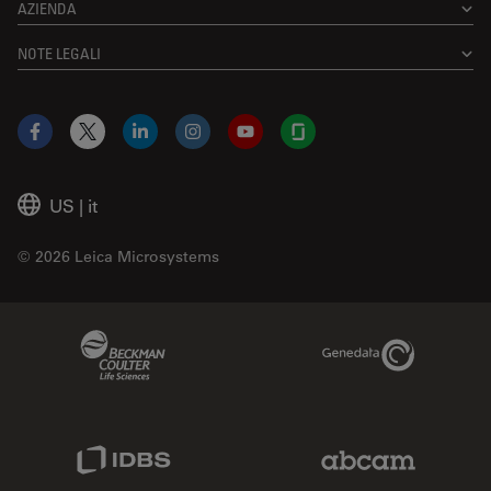
AZIENDA
NOTE LEGALI
Facebook
X
LinkedIn
Instagram
YouTube
Glassdoor
US
|
it
© 2026 Leica Microsystems
Beckman Coulter Link
Genedata Link
IDBS Link
Abcam Limited