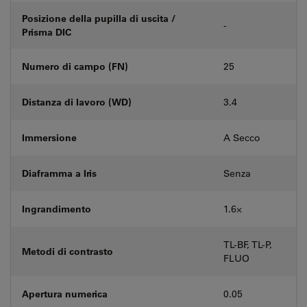
Posizione della pupilla di uscita /
-
Prisma DIC
Numero di campo (FN)
25
Distanza di lavoro (WD)
3.4
Immersione
A Secco
Diaframma a Iris
Senza
Ingrandimento
1.6⨉
TL-BF, TL-P,
Metodi di contrasto
FLUO
Apertura numerica
0.05