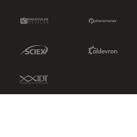
Molecular Devices Link
Phenomenex L
Sciex Link
Aldevron Link
IDT Link