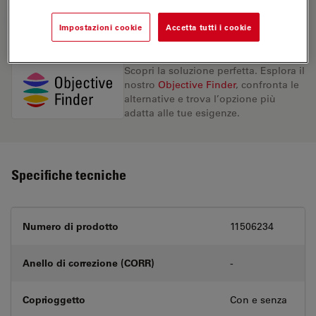
RICHIESTA DI PREVENTIVO
Impostazioni cookie
Accetta tutti i cookie
Scopri la soluzione perfetta. Esplora il
nostro
Objective Finder
, confronta le
alternative e trova l’opzione più
adatta alle tue esigenze.
Specifiche tecniche
Numero di prodotto
11506234
Anello di correzione (CORR)
-
Coprioggetto
Con e senza