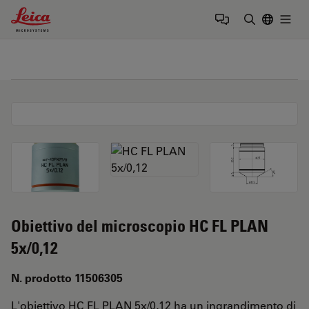
Leica Microsystems Logo
Togg
Inserire il 
Obiettivo del microscopio HC FL PLAN
5x/0,12
N. prodotto 11506305
L'obiettivo HC FL PLAN 5x/0,12 ha un ingrandimento di