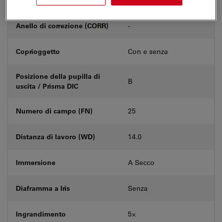
Anello di correzione (CORR)
-
Coprioggetto
Con e senza
Posizione della pupilla di
B
uscita / Prisma DIC
Numero di campo (FN)
25
Distanza di lavoro (WD)
14.0
Immersione
A Secco
Diaframma a Iris
Senza
Ingrandimento
5⨉