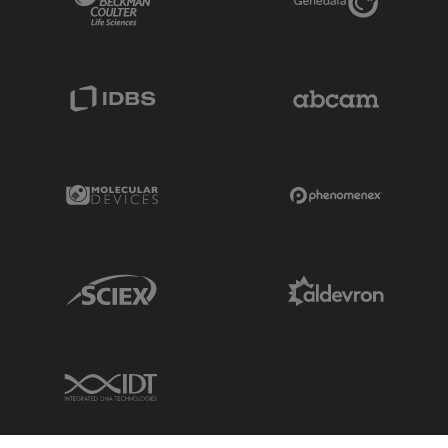
IDBS Link
Abcam Limited
Molecular Devices Link
Phenomenex L
Sciex Link
Aldevron Link
IDT Link