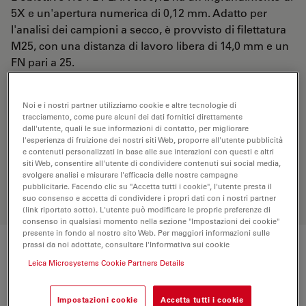
5X e un'apertura numerica di 0,12 mm. Adatto per
l'analisi dei campioni a secco, è provvisto di filettatura
M25, con una distanza di lavoro libera di 14,0 mm e un
FN pari a 25.
RICHIESTA DI PREVENTIVO
Noi e i nostri partner utilizziamo cookie e altre tecnologie di
tracciamento, come pure alcuni dei dati fornitici direttamente
dall'utente, quali le sue informazioni di contatto, per migliorare
l'esperienza di fruizione dei nostri siti Web, proporre all'utente pubblicità
e contenuti personalizzati in base alle sue interazioni con questi e altri
Scopri la soluzione perfetta. Esplora il
siti Web, consentire all'utente di condividere contenuti sui social media,
nostro
Objective Finder
, confronta le
svolgere analisi e misurare l'efficacia delle nostre campagne
alternative e trova l’opzione più
pubblicitarie. Facendo clic su "Accetta tutti i cookie", l'utente presta il
adatta alle tue esigenze.
suo consenso e accetta di condividere i propri dati con i nostri partner
(link riportato sotto). L'utente può modificare le proprie preferenze di
consenso in qualsiasi momento nella sezione "Impostazioni dei cookie"
presente in fondo al nostro sito Web. Per maggiori informazioni sulle
prassi da noi adottate, consultare l'Informativa sui cookie
Specifiche tecniche
Leica Microsystems Cookie Partners Details
Impostazioni cookie
Accetta tutti i cookie
Numero di prodotto
11506305