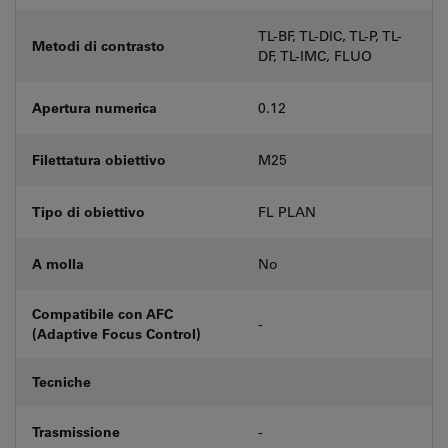
TL-BF, TL-DIC, TL-P, TL-
Metodi di contrasto
DF, TL-IMC, FLUO
Apertura numerica
0.12
Filettatura obiettivo
M25
Tipo di obiettivo
FL PLAN
A molla
No
Compatibile con AFC
-
(Adaptive Focus Control)
Tecniche
Trasmissione
-