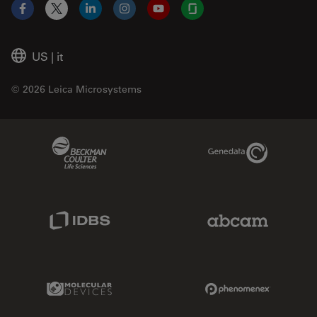
Facebook
X
LinkedIn
Instagram
YouTube
Glassdoor
US
|
it
© 2026 Leica Microsystems
Beckman Coulter Link
Genedata Link
IDBS Link
Abcam Limited
Molecular Devices Link
Phenomenex L