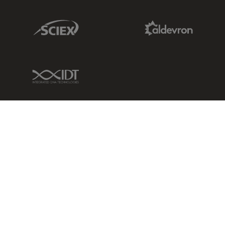
Sciex Link
Aldevron Link
IDT Link