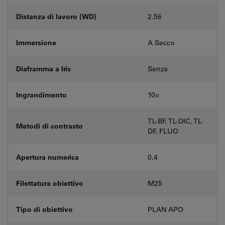
Distanza di lavoro (WD)
2.56
Immersione
A Secco
Diaframma a Iris
Senza
Ingrandimento
10⨉
TL-BF, TL-DIC, TL-
Metodi di contrasto
DF, FLUO
Apertura numerica
0.4
Filettatura obiettivo
M25
Tipo di obiettivo
PLAN APO