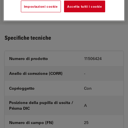
nostro
Objective Finder
, confronta le
Impostazioni cookie
Accetta tutti i cookie
alternative e trova l’opzione più
adatta alle tue esigenze.
Specifiche tecniche
Numero di prodotto
11506424
Anello di correzione (CORR)
-
Coprioggetto
Con
Posizione della pupilla di uscita /
A
Prisma DIC
Numero di campo (FN)
25