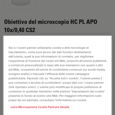
Obiettivo del microscopio HC PL APO
10x/0,40 CS2
N. prodotto 11506424
Noi e i nostri partner utilizziamo cookie e altre tecnologie di
L'obiettivo HC PL APO 10x/0,40 CS2 ha un
tracciamento, come pure alcuni dei dati fornitici direttamente
dall'utente, quali le sue informazioni di contatto, per migliorare
ingrandimento di 10X e un'apertura numerica di 0,4
l'esperienza di fruizione dei nostri siti Web, proporre all'utente pubblicità
mm. Adatto per l'analisi dei campioni a secco, è
e contenuti personalizzati in base alle sue interazioni con questi e altri
provvisto di filettatura M25, con una distanza di lavoro
siti Web, consentire all'utente di condividere contenuti sui social media,
svolgere analisi e misurare l'efficacia delle nostre campagne
libera di 2,56 mm e un FN pari a 25.
pubblicitarie. Facendo clic su "Accetta tutti i cookie", l'utente presta il
suo consenso e accetta di condividere i propri dati con i nostri partner
(link riportato sotto). L'utente può modificare le proprie preferenze di
consenso in qualsiasi momento nella sezione "Impostazioni dei cookie"
RICHIESTA DI PREVENTIVO
presente in fondo al nostro sito Web. Per maggiori informazioni sulle
prassi da noi adottate, consultare l'Informativa sui cookie
Leica Microsystems Cookie Partners Details
Scopri la soluzione perfetta. Esplora il