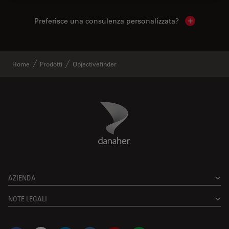
Preferisce una consulenza personalizzata?
Show local 
Home
Prodotti
Objectivefinder
Danaher Logo
Footer
AZIENDA
NOTE LEGALI