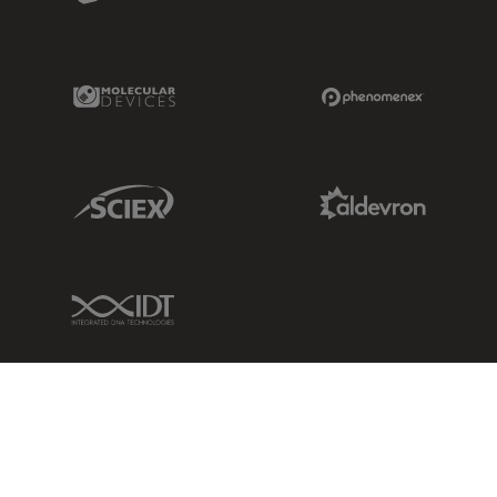
Molecular Devices Link
Phenomenex L
Sciex Link
Aldevron Link
IDT Link