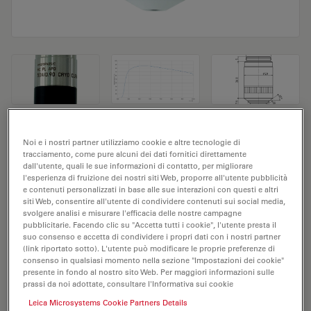
Obiettivo del microscopio HC PL APO
Noi e i nostri partner utilizziamo cookie e altre tecnologie di
tracciamento, come pure alcuni dei dati fornitici direttamente
50x/0,90 CRYO CLEM
dall'utente, quali le sue informazioni di contatto, per migliorare
l'esperienza di fruizione dei nostri siti Web, proporre all'utente pubblicità
N. prodotto 11506520
e contenuti personalizzati in base alle sue interazioni con questi e altri
siti Web, consentire all'utente di condividere contenuti sui social media,
svolgere analisi e misurare l'efficacia delle nostre campagne
L'obiettivo HC PL APO 50x/0,90 CRYO CLEM ha un
pubblicitarie. Facendo clic su "Accetta tutti i cookie", l'utente presta il
ingrandimento di 50X e un'apertura numerica di
suo consenso e accetta di condividere i propri dati con i nostri partner
(link riportato sotto). L'utente può modificare le proprie preferenze di
0,9mm. Adatto per l'analisi dei campioni a secco, è
consenso in qualsiasi momento nella sezione "Impostazioni dei cookie"
provvisto di filettatura M25, con una distanza di lavoro
presente in fondo al nostro sito Web. Per maggiori informazioni sulle
libera di 0,28mm e un FN pari a 25.
prassi da noi adottate, consultare l'Informativa sui cookie
Leica Microsystems Cookie Partners Details