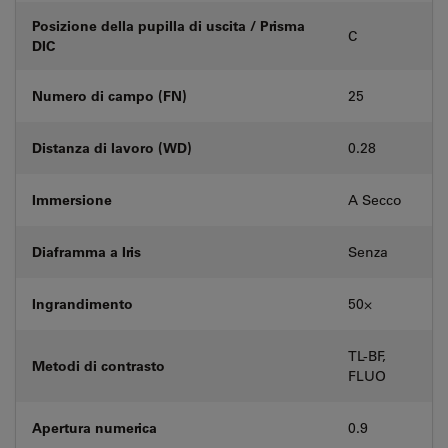
Posizione della pupilla di uscita / Prisma
C
DIC
Numero di campo (FN)
25
Distanza di lavoro (WD)
0.28
Immersione
A Secco
Diaframma a Iris
Senza
Ingrandimento
50⨉
TL-BF,
Metodi di contrasto
FLUO
Apertura numerica
0.9