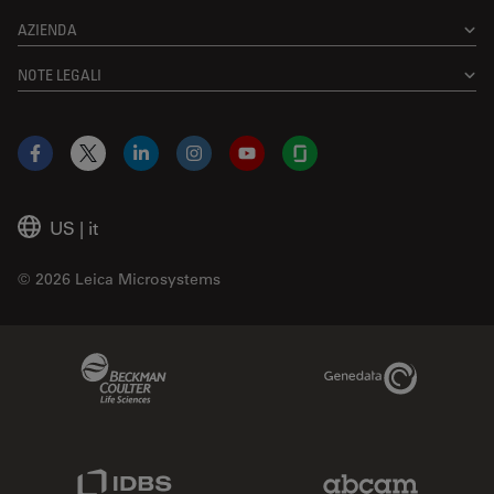
AZIENDA
NOTE LEGALI
Facebook
X
LinkedIn
Instagram
YouTube
Glassdoor
US
|
it
© 2026 Leica Microsystems
Beckman Coulter Link
Genedata Link
IDBS Link
Abcam Limited