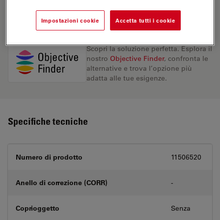
RICHIESTA DI PREVENTIVO
Impostazioni cookie
Accetta tutti i cookie
Scopri la soluzione perfetta. Esplora il
nostro
Objective Finder
, confronta le
alternative e trova l’opzione più
adatta alle tue esigenze.
Specifiche tecniche
Numero di prodotto
11506520
Anello di correzione (CORR)
-
Coprioggetto
Senza