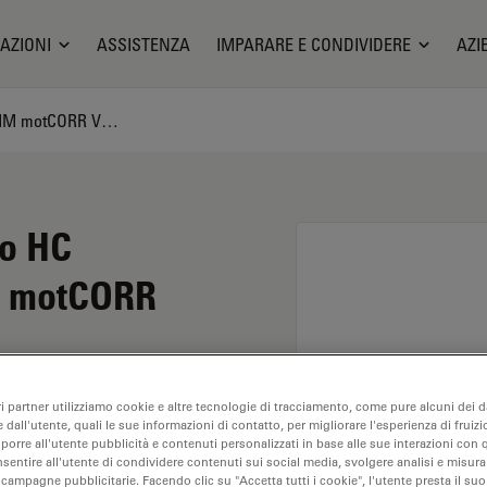
AZIONI
ASSISTENZA
IMPARARE E CONDIVIDERE
AZI
Obiettivo del microscopio HC FLUOTAR L 16x/0,80 IMM motCORR VISIR
io HC
M motCORR
ri partner utilizziamo cookie e altre tecnologie di tracciamento, come pure alcuni dei da
 dall'utente, quali le sue informazioni di contatto, per migliorare l'esperienza di fruizi
oporre all'utente pubblicità e contenuti personalizzati in base alle sue interazioni con q
nsentire all'utente di condividere contenuti sui social media, svolgere analisi e misurar
 campagne pubblicitarie. Facendo clic su "Accetta tutti i cookie", l'utente presta il s