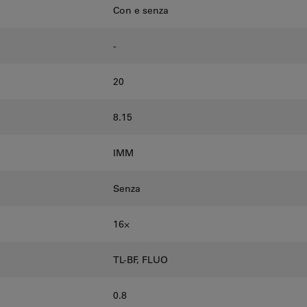
Con e senza
-
20
8.15
IMM
Senza
16⨉
TL-BF, FLUO
0.8