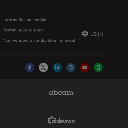
Informativa sui cookie
Termini e Condizioni
US
|
it
Non vendere o condividere i miei dati
Facebook
X
LinkedIn
Instagram
YouTube
Glassdoor
Abcam Limited Link
Aldevron Link