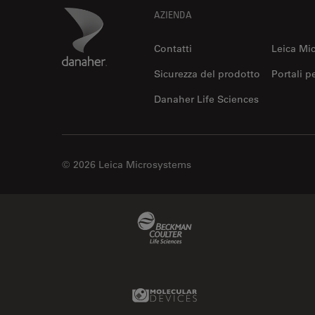
Footer
Danaher Logo
AZIENDA
Contatti
Leica Mi
Sicurezza del prodotto
Portali p
Danaher Life Sciences
© 2026 Leica Microsystems
Beckman Coulter Link
Molecular Devices Link