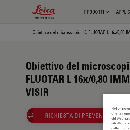
Leica Microsystems Logo
PRODOTTI
APPLIC
Obiettivo del microscop
FLUOTAR L 16x/0,80 IM
VISIR
Noi e i nost
direttamente
RICHIESTA DI PREVENTIVO
siti Web, pr
siti Web, co
delle nostre