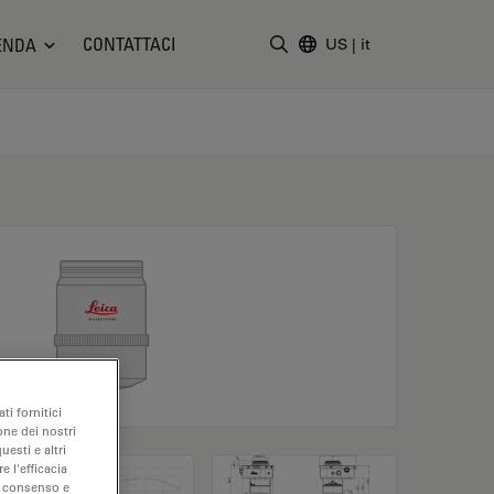
CONTATTACI
ENDA
US
|
it
Inserire il termine di ricerc
ti fornitici
one dei nostri
uesti e altri
e l'efficacia
uo consenso e