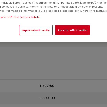
ondividere i propri dati con i nostri partner (link riportato sotto). L'utente può modific
di consenso in qualsiasi momento nella sezione "Impostazioni dei cookie" presente in
Esplora il nostro
Objective
Web. Per maggiori informazioni sulle prassi da noi adottate, consultare l'Informativa 
ve e trova l’opzione più
systems Cookie Partners Details
Impostazioni cookie
Accetta tutti i cookie
11507706
motCORR