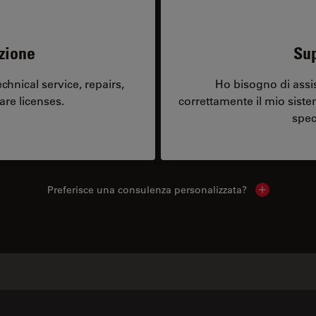
zione
Sup
hnical service, repairs,
Ho bisogno di assi
are licenses.
correttamente il mio sist
spec
Preferisce una consulenza personalizzata?
Show local 