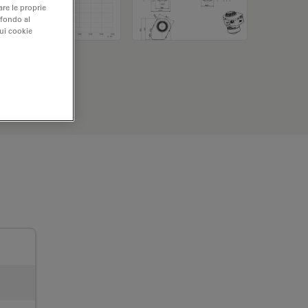
are le proprie
 fondo al
sui cookie