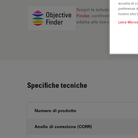
accetta di c
preferenze 
Scopri la soluzione perfetta. 
nostro sito 
Finder
, confronta le alternati
adatta alle tue esigenze.
Leica Micro
Specifiche tecniche
Numero di prodotto
Anello di correzione (CORR)