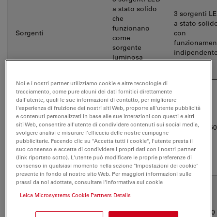
a stato solido
3 sorgenti L
che
a stato solid
funzionano
Sorgenti
con
come
funzionamen
sorgente
indipendent
luminosa
bianca
Noi e i nostri partner utilizziamo cookie e altre tecnologie di
tracciamento, come pure alcuni dei dati fornitici direttamente
Picchi di lunghezza
365 – 550
dall'utente, quali le sue informazioni di contatto, per migliorare
d'onda
l'esperienza di fruizione dei nostri siti Web, proporre all'utente pubblicità
e contenuti personalizzati in base alle sue interazioni con questi e altri
siti Web, consentire all'utente di condividere contenuti sui social media,
luce bianca ad
400, 450, 550
(nm al picco centrale)
svolgere analisi e misurare l'efficacia delle nostre campagne
ampio spettro
pubblicitarie. Facendo clic su "Accetta tutti i cookie", l'utente presta il
suo consenso e accetta di condividere i propri dati con i nostri partner
(link riportato sotto). L'utente può modificare le proprie preferenze di
consenso in qualsiasi momento nella sezione "Impostazioni dei cookie"
presente in fondo al nostro sito Web. Per maggiori informazioni sulle
prassi da noi adottate, consultare l'Informativa sui cookie
Leica Microsystems Cookie Partners Details
2500 (valori
Potenza di uscita minima
per
da LLG, mW per canale
411, 861, 610
montaggio