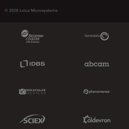
© 2026 Leica Microsystems
Beckman Coulter Link
Genedata Link
IDBS Link
Abcam Limited
Molecular Devices Link
Phenomenex L
Sciex Link
Aldevron Link