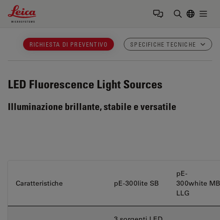
Leica Microsystems Logo
Togg
Inserire il 
RICHIESTA DI PREVENTIVO
SPECIFICHE TECNICHE
LED Fluorescence Light Sources
Illuminazione brillante, stabile e versatile
pE-
Caratteristiche
pE-300lite SB
300white MB
LLG
3 sorgenti LED