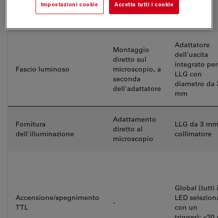
(in ordine di canali)
Impostazioni cookie
Accetta tutti i cookie
diretto)
Adattatore
Montaggio
dell'uscita
diretto sul
integrato per
Fascio luminoso
microscopio, a
LLG con
seconda
diametro da 
dell'adattatore
mm
Adattamento
Fornitura
LLG da 3 mm
diretto al
dell'illuminazione
collimatore
microscopio
Global (tutti 
Accensione/spegnimento
LED selezion
-
TTL
con un
trigger); <20