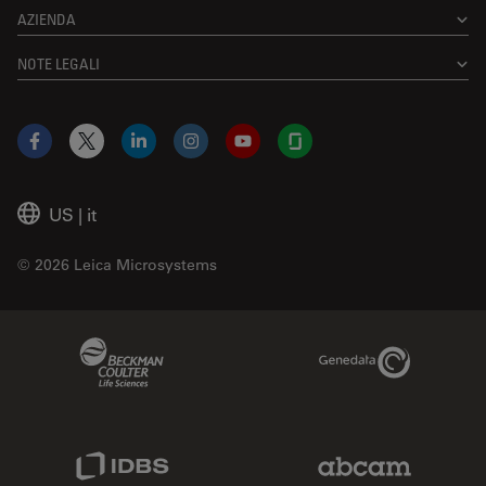
AZIENDA
NOTE LEGALI
Facebook
X
LinkedIn
Instagram
YouTube
Glassdoor
US
|
it
© 2026 Leica Microsystems
Beckman Coulter Link
Genedata Link
IDBS Link
Abcam Limited