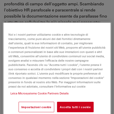
profondità di campo dell'oggetto ampi. Scambiando
l'obiettivo HR parafocale e paracentrale si rende
possibile la documentazione esente da parallasse fino
a strutture cellulari tra le più piccole mai osservate:
strumento ideale per
applicazioni genetiche
quali
screening, selezione e dissezione della
drosofila
.
Noi e i nostri partner utilizziamo cookie e altre tecnologie di
tracciamento, come pure alcuni dei dati fornitici direttamente
dall'utente, quali le sue informazioni di contatto, per migliorare
l'esperienza di fruizione dei nostri siti Web, proporre all'utente pubblicità
e contenuti personalizzati in base alle sue interazioni con questi e altri
siti Web, consentire all'utente di condividere contenuti sui social media,
svolgere analisi e misurare l'efficacia delle nostre campagne
pubblicitarie. Facendo clic su "Accetta tutti i cookie", l'utente presta il
suo consenso e accetta di condividere i propri dati con i nostri partner
(link riportato sotto). L'utente può modificare le proprie preferenze di
consenso in qualsiasi momento nella sezione "Impostazioni dei cookie"
presente in fondo al nostro sito Web. Per maggiori informazioni sulle
prassi da noi adottate, consultare l'Informativa sui cookie
Leica Microsystems Cookie Partners Details
Impostazioni cookie
Accetta tutti i cookie