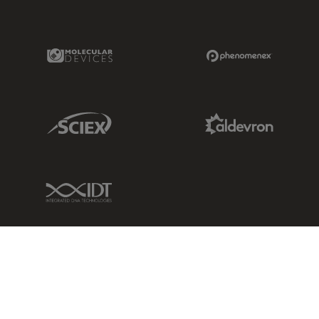
Molecular Devices Link
Phenomenex L
Sciex Link
Aldevron Link
IDT Link