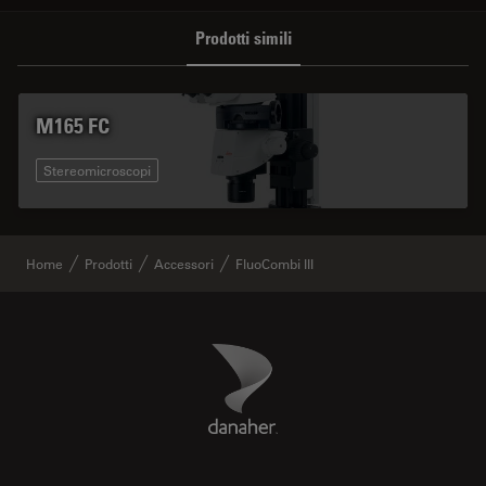
Prodotti simili
M165 FC
Stereomicroscopi
Home
Prodotti
Accessori
FluoCombi III
Danaher Logo
Footer