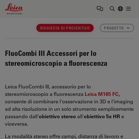
Leica Microsystems Logo
Togg
Inserire il 
RICHIESTA DI PREVENTIVO
PRODOTTO
FluoCombi III
Accessori per lo
stereomicroscopio a fluorescenza
Leica FluoCombi III, accessorio per lo
stereomicroscopio a fluorescenza
Leica M165 FC
,
consente di combinare l'osservazione in 3D e l'imaging
ad alta risoluzione in un solo strumento semplicemente
passando dall'
obiettivo stereo
all'
obiettivo 5x HR
e
viceversa.
La modalità stereo offre campi, distanza di lavoro e