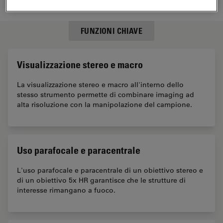
FUNZIONI CHIAVE
Visualizzazione stereo e macro
La visualizzazione stereo e macro all'interno dello
stesso strumento permette di combinare imaging ad
alta risoluzione con la manipolazione del campione.
Uso parafocale e paracentrale
L'uso parafocale e paracentrale di un obiettivo stereo e
di un obiettivo 5x HR garantisce che le strutture di
interesse rimangano a fuoco.