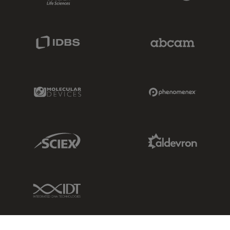
IDBS Link
Abcam Limited
Molecular Devices Link
Phenomenex L
Sciex Link
Aldevron Link
IDT Link