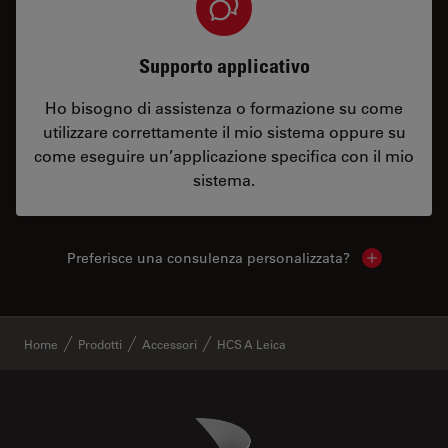
Supporto applicativo
Ho bisogno di assistenza o formazione su come
utilizzare correttamente il mio sistema oppure su
come eseguire un’applicazione specifica con il mio
sistema.
Preferisce una consulenza personalizzata?
Show local 
✕
Home
Prodotti
Accessori
HCS A Leica
Danaher Logo
Footer