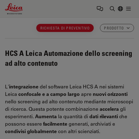
Leica Microsystems Logo
Togg
Inserire il 
RICHIESTA DI PREVENTIVO
PRODOTTO
HCS A Leica
Automazione dello screening
ad alto contenuto
L'
integrazione
del software Leica HCS A nei sistemi
Leica
confocale e a campo largo
apre
nuovi orizzonti
nello screening ad alto contenuto mediante microscopi
di ricerca. Questa potente combinazione
accelera
gli
esperimenti.
Aumenta
la quantità di
dati rilevanti
che
possono essere
facilmente
generati, archiviati e
condivisi globalmente
con altri scienziati.