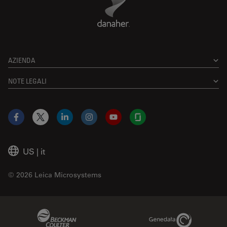
AZIENDA
NOTE LEGALI
Facebook
X
LinkedIn
Instagram
YouTube
Glassdoor
US
|
it
© 2026 Leica Microsystems
Beckman Coulter Link
Genedata Link