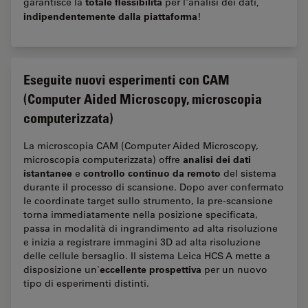
totale flessibilità
garantisce la
per l'analisi dei dati
,
indipendentemente dalla piattaforma
!
Eseguite nuovi esperimenti con CAM
(Computer Aided Microscopy, microscopia
computerizzata)
La microscopia CAM (Computer Aided Microscopy,
analisi dei dati
microscopia computerizzata) offre
istantanee
controllo continuo da remoto
e
del sistema
durante il processo di scansione. Dopo aver confermato
le coordinate target sullo strumento, la pre-scansione
torna immediatamente nella posizione specificata,
passa in modalità di ingrandimento ad alta risoluzione
e inizia a registrare immagini 3D ad alta risoluzione
delle cellule bersaglio. Il sistema Leica HCS A mette a
eccellente prospettiva
disposizione un'
per un nuovo
tipo di esperimenti distinti.